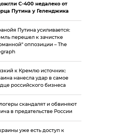
ожгли С-400 недалеко от
рца Путина у Геленджика
анойя Путина усиливается:
мль перешел к зачистке
рманной" оппозиции – The
egraph
зкий к Кремлю источник:
аина нанесла удар в самое
дце российского бизнеса
логеры скандалят и обвиняют
ича в предательстве России
краины уже есть доступ к