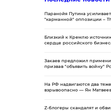
Паранойя Путина усиливает
"карманной" оппозиции – Th
Близкий к Кремлю источник
сердце российского бизнес
Закаев предложил применит
призвав "объявить войну" Р
На РФ надвигаются два тяже
взрывоопасно — Ян Матвее
Z-блогеры скандалят и обви