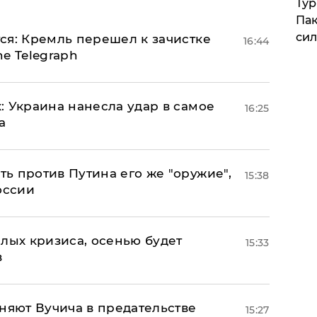
Тур
Пак
си
ся: Кремль перешел к зачистке
16:44
e Telegraph
: Украина нанесла удар в самое
16:25
а
ь против Путина его же "оружие",
15:38
оссии
лых кризиса, осенью будет
15:33
в
няют Вучича в предательстве
15:27