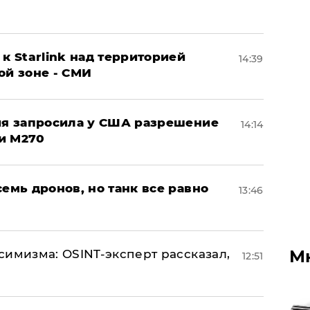
к Starlink над территорией
14:39
ой зоне - СМИ
ция запросила у США разрешение
14:14
и M270
семь дронов, но танк все равно
13:46
М
симизма: OSINT-эксперт рассказал,
12:51