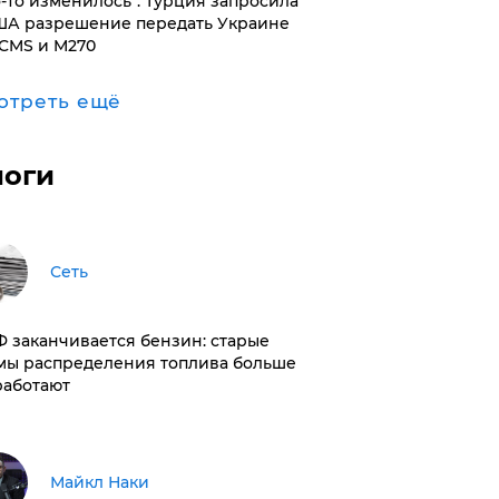
то-то изменилось": Турция запросила
ША разрешение передать Украине
CMS и M270
отреть ещё
логи
Сеть
РФ заканчивается бензин: старые
мы распределения топлива больше
работают
Майкл Наки