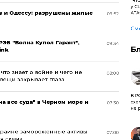
​"Ч
у С
ов и Одессу: разрушены жилые
ATA
09:52
См
ЭБ "Волна Купол Гарант",
09:34
Б
ink
что знает о войне и чего не
08:00
 вещи закрывает глаза
​В 
на все суда" в Черном море и
схе
07:30
не 
Украине замороженные активы
07:00
ая схема