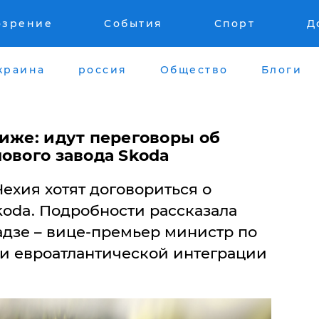
озрение
События
Спорт
Д
краина
россия
Общество
Блоги
иже: идут переговоры об
ового завода Skoda
ехия хотят договориться о
koda. Подробности рассказала
дзе – вице-премьер министр по
и евроатлантической интеграции