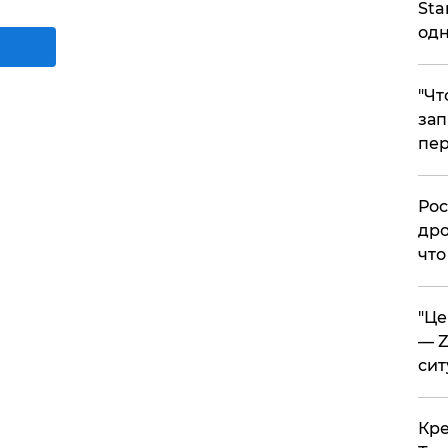
Sta
одн
​"Ч
зап
пер
​Ро
дро
что
​"Ц
— Z
сит
​Кр