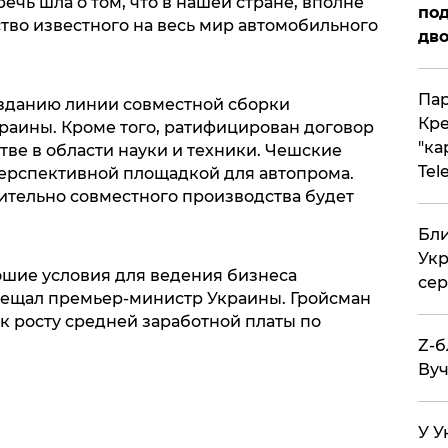
ечь шла о том, что в нашей стране, вполне
под
тво известного на весь мир автомобильного
дво
Пар
созданию линии совместной сборки
Кре
раины. Кроме того, ратифицирован договор
"ка
ве в области науки и техники. Чешские
Tel
перспективной площадкой для автопрома.
тельно совместного производства будет
Бли
Укр
ошие условия для ведения бизнеса
сер
ещал премьер-министр Украины. Гройсман
 к росту средней заработной платы по
Z-б
Вуч
У У