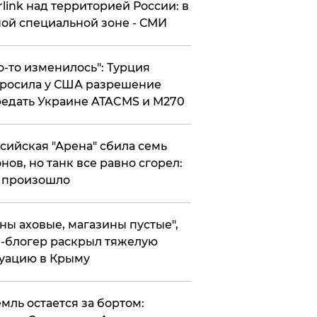
rlink над территорией России: в
ой специальной зоне - СМИ
то-то изменилось": Турция
росила у США разрешение
едать Украине ATACMS и M270
ссийская "Арена" сбила семь
нов, но танк все равно сгорел:
 произошло
ены аховые, магазины пустые",
-блогер раскрыл тяжелую
уацию в Крыму
емль остается за бортом: