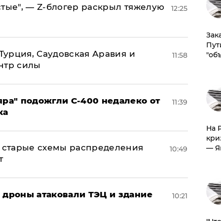
стые", — Z-блогер раскрыл тяжелую
12:25
Зак
Пут
 Турция, Саудовская Аравия и
"об
11:58
нтр силы
яра" подожгли С-400 недалеко от
11:39
ка
На 
кри
н: старые схемы распределения
— Я
10:49
т
: дроны атаковали ТЭЦ и здание
10:21