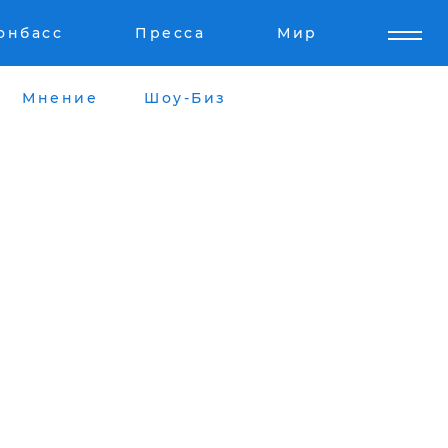
онбасс
Пресса
Мир
Мнение
Шоу-Биз