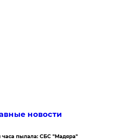
авные новости
 часа пылала: СБС "Мадяра"