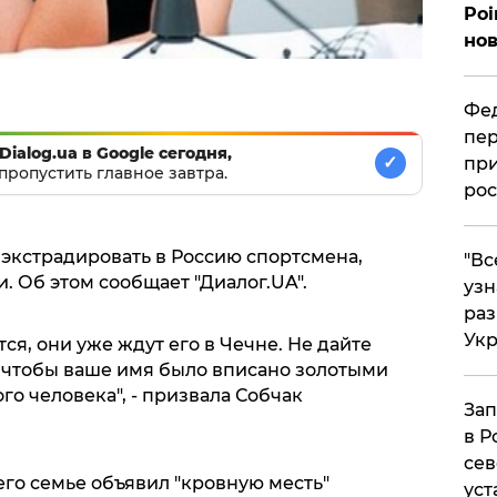
Poi
нов
Фед
пер
Dialog.ua в Google сегодня,
✓
при
пропустить главное завтра.
рос
 экстрадировать в Россию спортсмена,
​"В
. Об этом сообщает "Диалог.UA".
узн
ра
Ук
тся, они уже ждут его в Чечне. Не дайте
, чтобы ваше имя было вписано золотыми
го человека", - призвала Собчак
Зап
в Р
сев
 его семье объявил "кровную месть"
уст