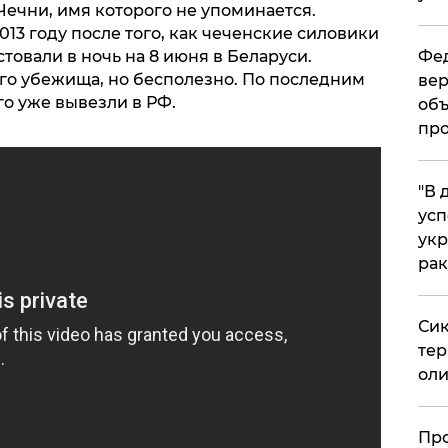
ечни, имя которого не упоминается.
013 году после того, как чеченские силовики
стовали в ночь на 8 июня в Беларуси.
Фед
о убежища, но бесполезно. По последним
вер
о уже вывезли в РФ.
объ
про
​"В
усп
укр
рак
Сик
тер
оли
​Пр