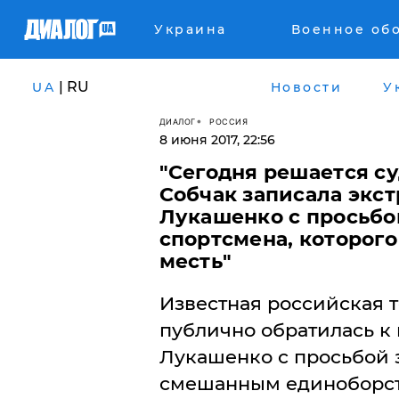
Украина
Военное об
| RU
UA
Новости
У
ДИАЛОГ
РОССИЯ
8 июня 2017, 22:56
​"Сегодня решается с
Собчак записала экс
Лукашенко с просьбо
спортсмена, которого
месть"
Известная российская 
публично обратилась к
Лукашенко с просьбой 
смешанным единоборст