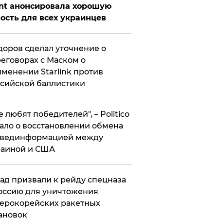
nt анонсировала хорошую
ость для всех украинцев
оров сделал уточнение о
еговорах с Маском о
менении Starlink против
сийской баллистики
се любят победителей", – Politico
ало о восстановлении обмена
звединформацией между
раиной и США
ад призвали к рейду спецназа
оссию для уничтожения
ерокорейских ракетных
ановок