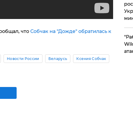
рос
Укр
ми
ообщал, что
Собчак на "Дожде" обратилась к
"Ра
Wil
ата
Новости России
Беларусь
Ксения Собчак