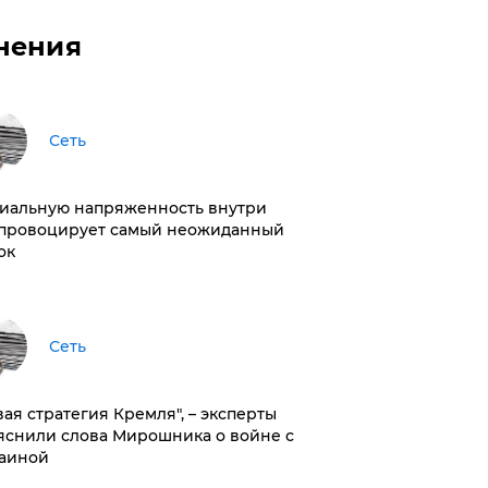
нения
Сеть
иальную напряженность внутри
провоцирует самый неожиданный
ок
Сеть
вая стратегия Кремля", – эксперты
яснили слова Мирошника о войне с
аиной