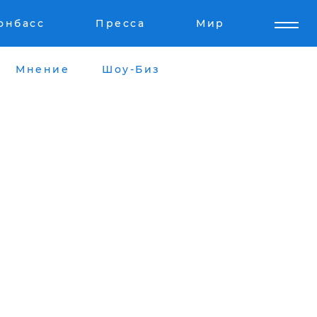
онбасс
Пресса
Мир
Мнение
Шоу-Биз