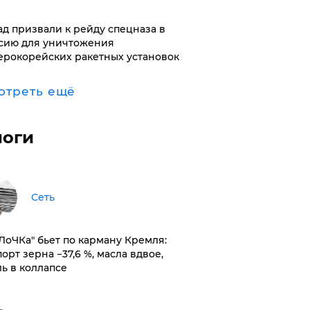
ад призвали к рейду спецназа в
сию для уничтожения
ерокорейских ракетных установок
отреть ещё
логи
Сеть
оЛоЧКа" бьет по карману Кремля:
орт зерна −37,6 %, масла вдвое,
ль в коллапсе