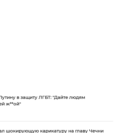
Путину в защиту ЛГБТ: "Дайте людям
возможность распоряжаться своей ж**ой"
ал шокирующую карикатуру на главу Чечни