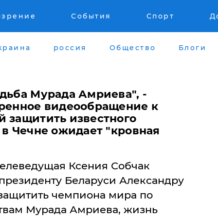
озрение
События
Спорт
Д
краина
россия
Общество
Блоги
удьба Мурада Амриева", -
тренное видеообращение к
й защитить известного
 в Чечне ожидает "кровная
телеведущая Ксения Собчак
 президенту Беларуси Александру
защитить чемпиона мира по
вам Мурада Амриева, жизнь