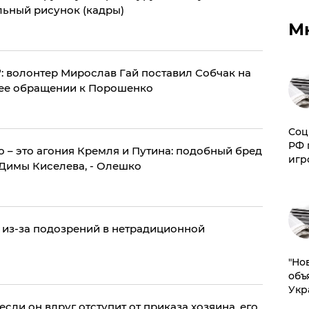
ьный рисунок (кадры)
М
и": волонтер Мирослав Гай поставил Собчак на
 ее обращении к Порошенко
Соц
РФ 
 – это агония Кремля и Путина: подобный бред
игр
 Димы Киселева, - Олешко
 из-за подозрений в нетрадиционной
"Но
объ
Укр
если он вдруг отступит от приказа хозяина, его