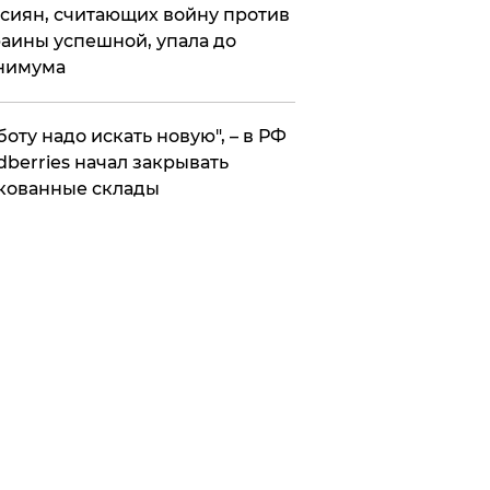
сиян, считающих войну против
аины успешной, упала до
нимума
боту надо искать новую", – в РФ
dberries начал закрывать
кованные склады