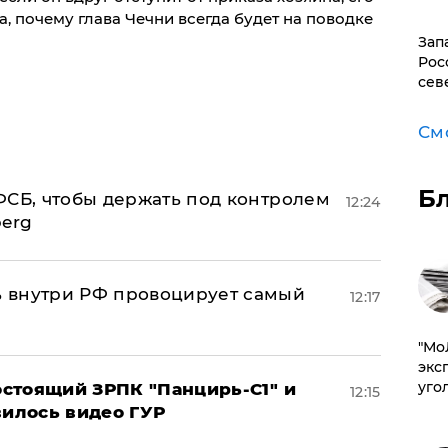
а, почему глава Чечни всегда будет на поводке
Зап
Рос
сев
См
Б
ФСБ, чтобы держать под контролем
12:24
berg
 внутри РФ провоцирует самый
12:17
​"М
эксп
уго
стоящий ЗРПК "Панцирь-С1" и
12:15
вилось видео ГУР