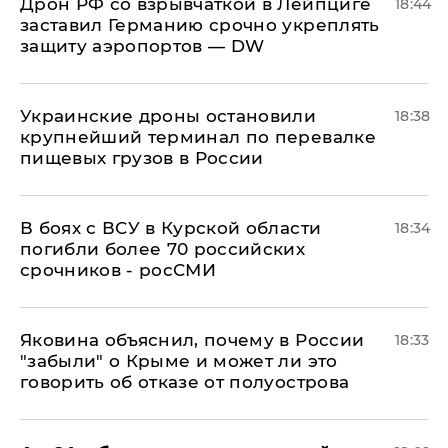
​Дрон РФ со взрывчаткой в Лейпциге
18:44
заставил Германию срочно укреплять
защиту аэропортов — DW
Украинские дроны остановили
18:38
крупнейший терминал по перевалке
пищевых грузов в России
В боях с ВСУ в Курской области
18:34
погибли более 70 российских
срочников - росСМИ
Яковина объяснил, почему в России
18:33
"забыли" о Крыме и может ли это
говорить об отказе от полуострова