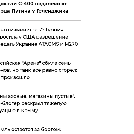
ожгли С-400 недалеко от
рца Путина у Геленджика
то-то изменилось": Турция
росила у США разрешение
едать Украине ATACMS и M270
ссийская "Арена" сбила семь
нов, но танк все равно сгорел:
 произошло
ены аховые, магазины пустые",
-блогер раскрыл тяжелую
уацию в Крыму
емль остается за бортом: