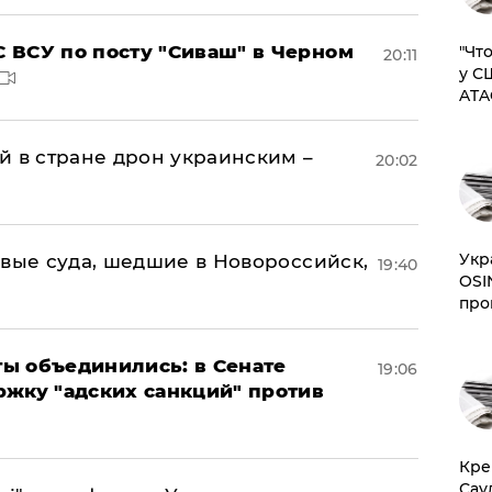
 ВСУ по посту "Сиваш" в Черном
​"Ч
20:11
у С
ATA
й в стране дрон украинским –
20:02
​Ук
овые суда, шедшие в Новороссийск,
19:40
OSI
про
ы объединились: в Сенате
19:06
ржку "адских санкций" против
​Кр
Сау