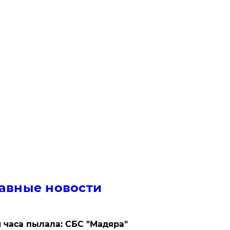
авные новости
 часа пылала: СБС "Мадяра"