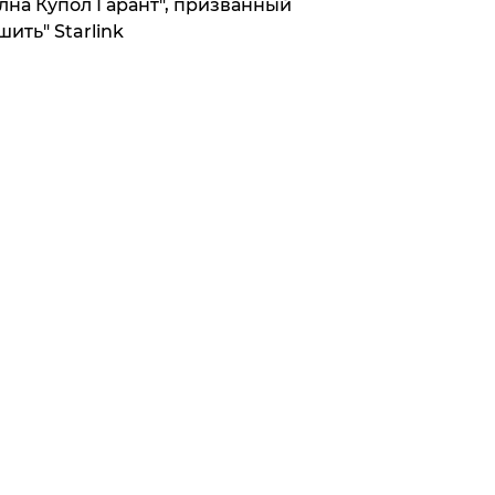
лна Купол Гарант", призванный
шить" Starlink