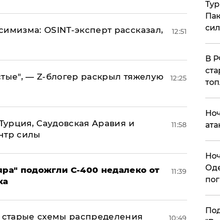
Тур
Пак
си
симизма: OSINT-эксперт рассказал,
12:51
​В 
ста
стые", — Z-блогер раскрыл тяжелую
12:25
топ
​Но
 Турция, Саудовская Аравия и
11:58
ата
нтр силы
​Но
Оде
яра" подожгли С-400 недалеко от
11:39
пог
ка
По
н: старые схемы распределения
10:49