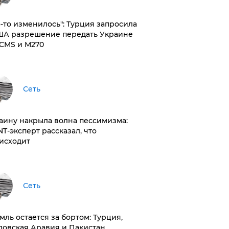
то-то изменилось": Турция запросила
ША разрешение передать Украине
CMS и M270
Сеть
раину накрыла волна пессимизма:
NT-эксперт рассказал, что
исходит
Сеть
емль остается за бортом: Турция,
довская Аравия и Пакистан