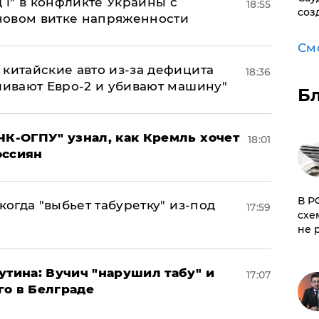
 і" в конфликте Украины с
18:55
соз
новом витке напряженности
См
китайские авто из-за дефицита
18:36
ливают Евро-2 и убивают машину"
Б
ЧК-ОГПУ" узнал, как Кремль хочет
18:01
оссиян
​В 
когда "выбьет табуретку" из-под
17:59
схе
не 
утина: Вучич "нарушил табу" и
17:07
го в Белграде