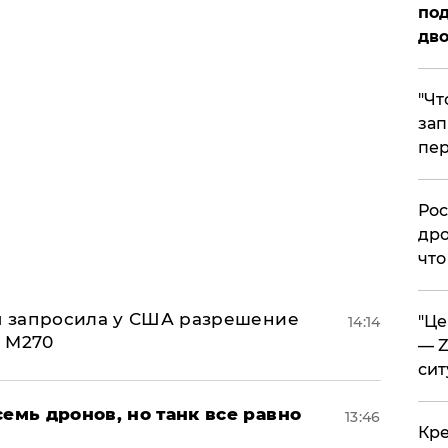
под
дво
​"Ч
зап
пер
​Ро
дро
что
ия запросила у США разрешение
​"Ц
14:14
 M270
— Z
сит
семь дронов, но танк все равно
13:46
​Кр