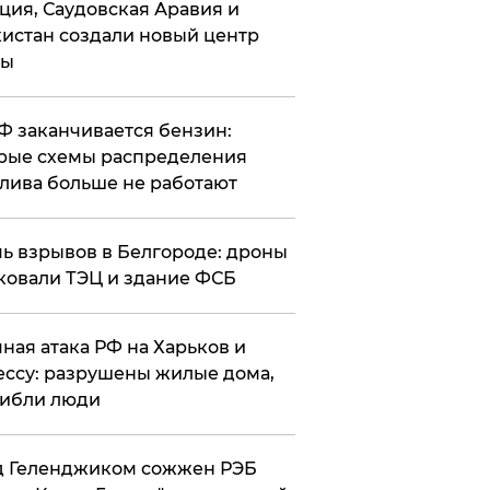
ция, Саудовская Аравия и
истан создали новый центр
лы
РФ заканчивается бензин:
рые схемы распределения
лива больше не работают
чь взрывов в Белгороде: дроны
ковали ТЭЦ и здание ФСБ
чная атака РФ на Харьков и
ссу: разрушены жилые дома,
ибли люди
д Геленджиком сожжен РЭБ