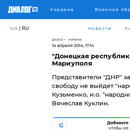
Украина
Военное об
| RU
UA
Новости
У
ДИАЛОГ
УКРАИНА
14 апреля 2014, 17:14
"Донецкая республик
Мариуполя
Представители "ДНР" зая
свободу не выйдет "на
Кузьменко, и.о. "народн
Вячеслав Куклин.
Добавьте 
G
чтобы не 