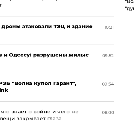
"Во
т
"ду
: дроны атаковали ТЭЦ и здание
10:21
ов и Одессу: разрушены жилые
09:52
ЭБ "Волна Купол Гарант",
09:34
ink
что знает о войне и чего не
08:00
 вещи закрывает глаза