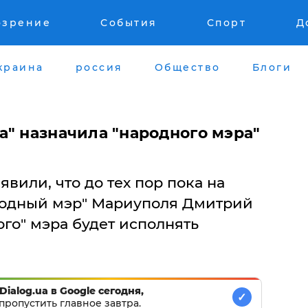
озрение
События
Спорт
Д
краина
россия
Общество
Блоги
а" назначила "народного мэра"
вили, что до тех пор пока на
родный мэр" Мариуполя Дмитрий
ого" мэра будет исполнять
Dialog.ua в Google сегодня,
✓
пропустить главное завтра.