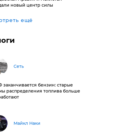
дали новый центр силы
отреть ещё
логи
Сеть
РФ заканчивается бензин: старые
мы распределения топлива больше
работают
Майкл Наки