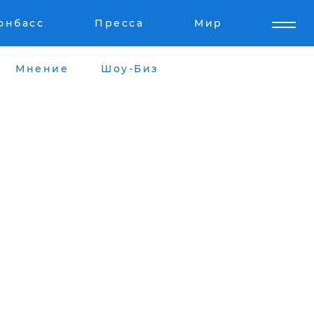
онбасс
Пресса
Мир
Мнение
Шоу-Биз