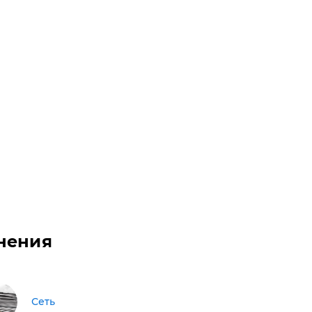
нения
Сеть