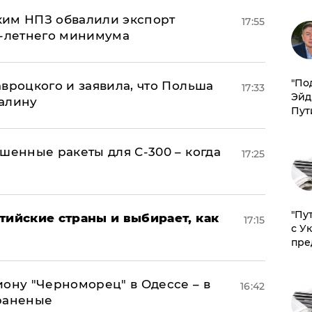
ким НПЗ обвалили экспорт
17:55
0-летнего минимума
​"По
авроцкого и заявила, что Польша
17:33
Эйд
алину
Пут
шенные ракеты для С-300 – когда
17:25
"Пу
тийские страны и выбирает, как
17:15
с У
пре
иону "Черноморец" в Одессе – в
16:42
раненые