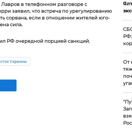
Ял
 Лавров в телефонном разговоре с
эк
ри заявил, что встреча по урегулированию
ть сорвана, если в отношении жителей юго-
ена сила.
СБС
РФ:
ил РФ очередной порцией санкций.
кор
сток Украины
От 
тяж
поч
уга
"Пу
Зап
взя
Рос