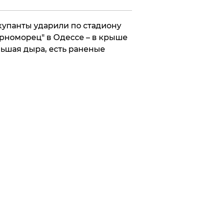
упанты ударили по стадиону
рноморец" в Одессе – в крыше
ьшая дыра, есть раненые