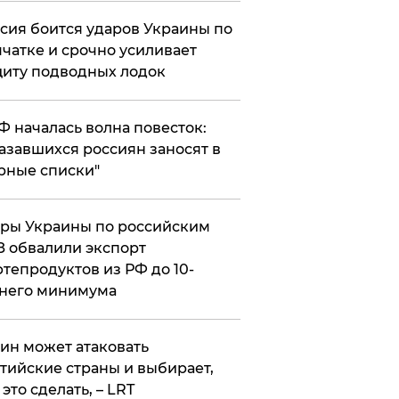
сия боится ударов Украины по
чатке и срочно усиливает
иту подводных лодок
РФ началась волна повесток:
азавшихся россиян заносят в
рные списки"
ры Украины по российским
 обвалили экспорт
тепродуктов из РФ до 10-
него минимума
ин может атаковать
тийские страны и выбирает,
 это сделать, – LRT