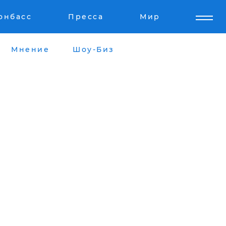
онбасс
Пресса
Мир
Мнение
Шоу-Биз