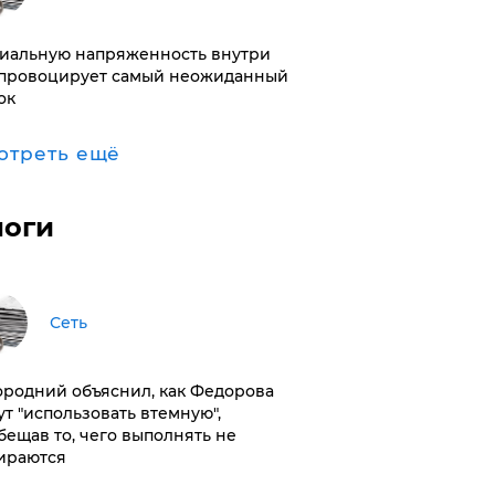
иальную напряженность внутри
провоцирует самый неожиданный
ок
отреть ещё
логи
Сеть
ородний объяснил, как Федорова
ут "использовать втемную",
бещав то, чего выполнять не
ираются