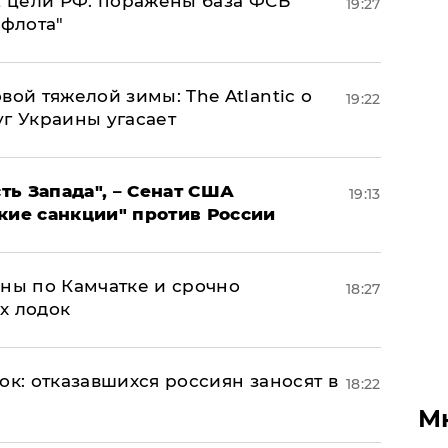
2 цели РФ: поражены база ФСБ
19:27
 флота"
вой тяжелой зимы: The Atlantic о
19:22
г Украины угасает
ь Запада", – Сенат США
19:13
кие санкции" против России
ины по Камчатке и срочно
18:27
х лодок
ок: отказавшихся россиян заносят в
18:22
М