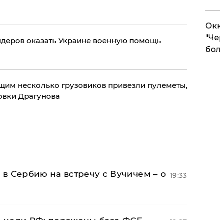
Окк
"Че
деров оказать Украине военную помощь
бол
щим несколько грузовиков привезли пулеметы,
овки Драгунова
в Сербию на встречу с Вучичем – о
19:33