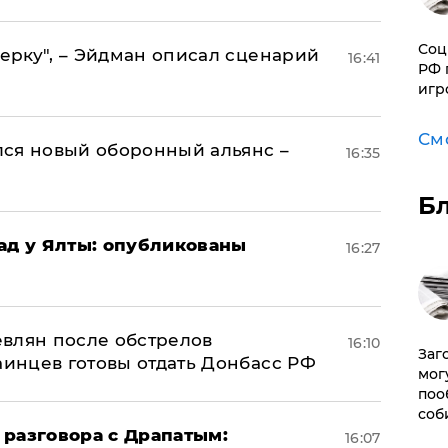
Соц
керку", – Эйдман описал сценарий
16:41
РФ 
игр
См
ся новый оборонный альянс –
16:35
Б
рад у Ялты: опубликованы
16:27
влян после обстрелов
16:10
Заг
аинцев готовы отдать Донбасс РФ
мог
поо
соб
 разговора с Драпатым:
16:07