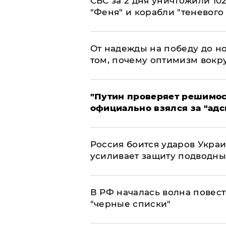
СБС за 2 дня уничтожили 10
"Феня" и корабли "теневого
От надежды на победу до но
том, почему оптимизм вокру
"Путин проверяет решимост
официально взялся за "адс
Россия боится ударов Укра
усиливает защиту подводны
​В РФ началась волна повест
"черные списки"