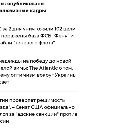
ты: опубликованы
склюзивные кадры
 за 2 дня уничтожили 102 цели
 поражены база ФСБ "Феня" и
абли "теневого флота"
надежды на победу до новой
елой зимы: The Atlantic о том,
ему оптимизм вокруг Украины
сает
тин проверяет решимость
ада", – Сенат США официально
лся за "адские санкции" против
сии