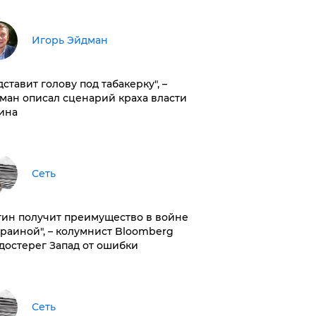
Игорь Эйдман
дставит голову под табакерку", –
ман описал сценарий краха власти
ина
Сеть
тин получит преимущество в войне
краиной", – колумнист Bloomberg
достерег Запад от ошибки
Сеть