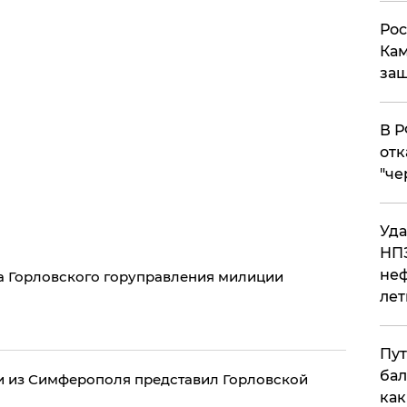
Рос
Кам
защ
​В 
отк
"че
Уда
НПЗ
неф
а Горловского горуправления милиции
лет
Пут
бал
 из Симферополя представил Горловской
как