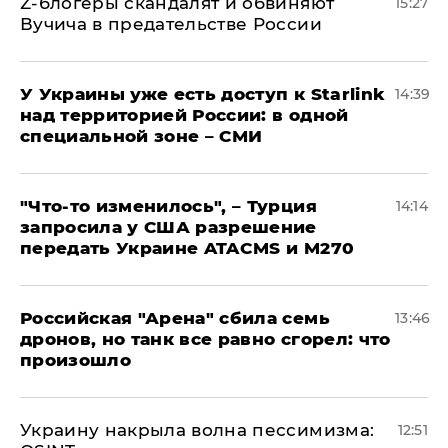
Z-блогеры скандалят и обвиняют
15:27
Вучича в предательстве России
У Украины уже есть доступ к Starlink
14:39
над территорией России: в одной
специальной зоне – СМИ
​"Что-то изменилось", – Турция
14:14
запросила у США разрешение
передать Украине ATACMS и M270
​Российская "Арена" сбила семь
13:46
дронов, но танк все равно сгорел: что
произошло
​Украину накрыла волна пессимизма:
12:51