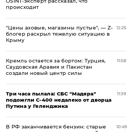
OSINT-эксперт рассказал, что
происходит
​"Цены аховые, магазины пустые", — Z-
12:25
блогер раскрыл тяжелую ситуацию в
Крыму
​Кремль остается за бортом: Турция,
11:58
Саудовская Аравия и Пакистан
создали новый центр силы
Три часа пылала: СБС "Мадяра"
11:39
подожгли С-400 недалеко от дворца
Путина у Геленджика
​В РФ заканчивается бензин: старые
10:49