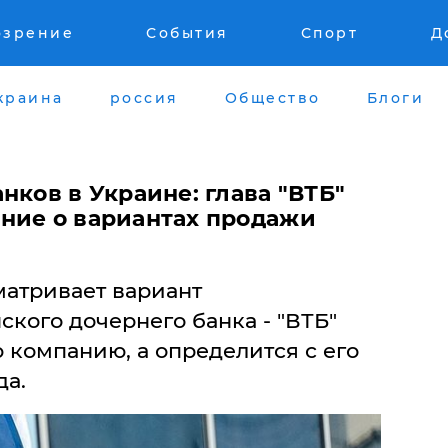
озрение
События
Спорт
Д
краина
россия
Общество
Блоги
нков в Украине: глава "ВТБ"
ние о вариантах продажи
матривает вариант
кого дочернего банка - "ВТБ"
 компанию, а определится с его
да.