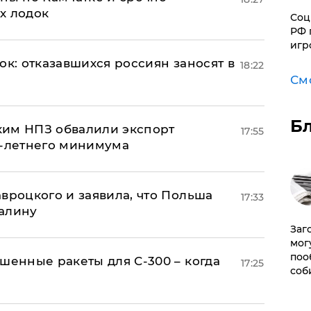
х лодок
Соц
РФ 
игр
ок: отказавшихся россиян заносят в
18:22
См
Б
ким НПЗ обвалили экспорт
17:55
0-летнего минимума
авроцкого и заявила, что Польша
17:33
алину
Заг
мог
поо
шенные ракеты для С-300 – когда
17:25
соб