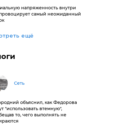
иальную напряженность внутри
провоцирует самый неожиданный
ок
отреть ещё
логи
Сеть
ородний объяснил, как Федорова
ут "использовать втемную",
бещав то, чего выполнять не
ираются