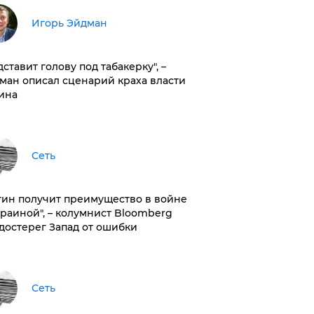
Игорь Эйдман
дставит голову под табакерку", –
ман описал сценарий краха власти
ина
Сеть
тин получит преимущество в войне
краиной", – колумнист Bloomberg
достерег Запад от ошибки
Сеть