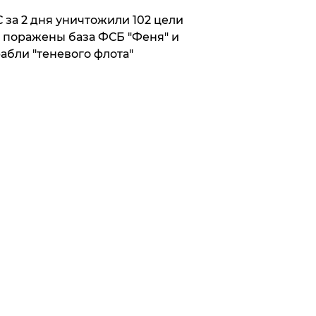
 за 2 дня уничтожили 102 цели
 поражены база ФСБ "Феня" и
абли "теневого флота"