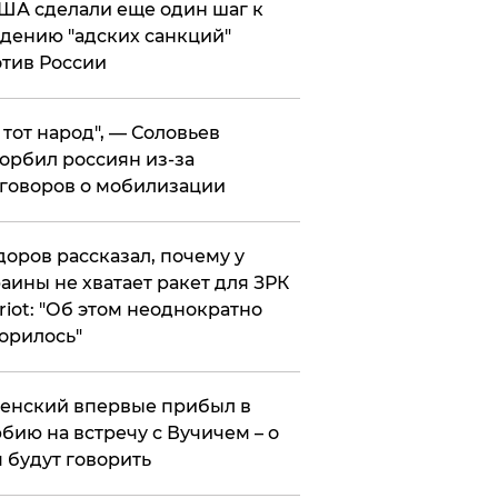
ША сделали еще один шаг к
дению "адских санкций"
тив России
е тот народ", — Соловьев
орбил россиян из-за
говоров о мобилизации
оров рассказал, почему у
аины не хватает ракет для ЗРК
riot: "Об этом неоднократно
орилось"
енский впервые прибыл в
бию на встречу с Вучичем – о
 будут говорить