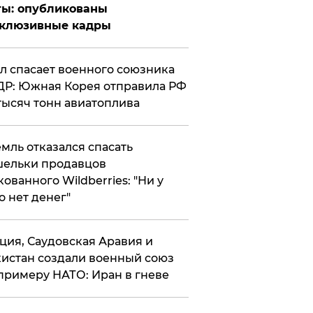
ты: опубликованы
склюзивные кадры
ул спасает военного союзника
Р: Южная Корея отправила РФ
тысяч тонн авиатоплива
мль отказался спасать
ельки продавцов
кованного Wildberries: "Ни у
о нет денег"
ция, Саудовская Аравия и
истан создали военный союз
примеру НАТО: Иран в гневе