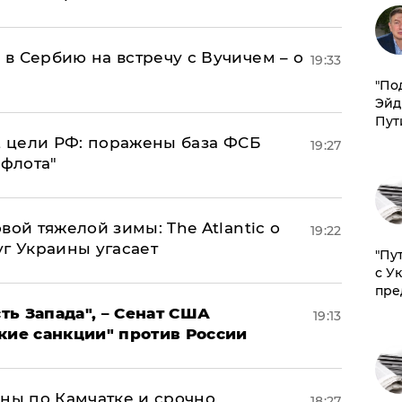
в Сербию на встречу с Вучичем – о
19:33
​"По
Эйд
Пут
2 цели РФ: поражены база ФСБ
19:27
 флота"
вой тяжелой зимы: The Atlantic о
19:22
г Украины угасает
"Пу
с У
пре
ь Запада", – Сенат США
19:13
кие санкции" против России
ины по Камчатке и срочно
18:27