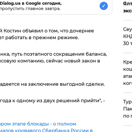
Dialog.ua в Google сегодня,
Ял
✓
пропустить главное завтра.
эк
​Се
й Костин объявил о том, что дочернее
КНД
ет работать в прежнем режиме.
30 
анка, путь поэтапного сокращения баланса,
нсовую компанию, сейчас новый закон в
Кре
кош
ата
ког
адеется на заключение выгодной сделки.
года к одному из двух решений прийти", -
Тур
Пак
по 
ором этапе блокады - о полном
алов кровавого Сбербанка России в