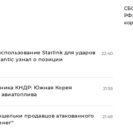
СБС
РФ:
кор
спользование Starlink для ударов
22:40
lantic узнал о позиции
юзника КНДР: Южная Корея
21:55
н авиатоплива
кошельки продавцов атакованного
21:49
енег"