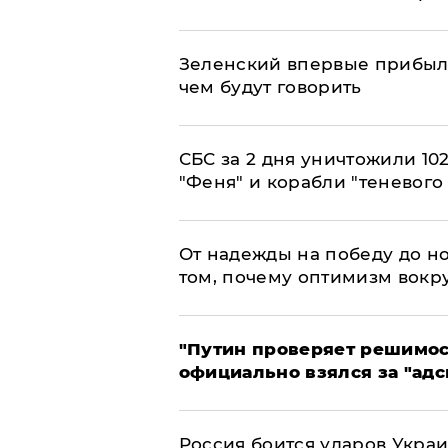
Зеленский впервые прибыл 
чем будут говорить
СБС за 2 дня уничтожили 10
"Феня" и корабли "теневого
От надежды на победу до но
том, почему оптимизм вокру
"Путин проверяет решимост
официально взялся за "адс
Россия боится ударов Укра