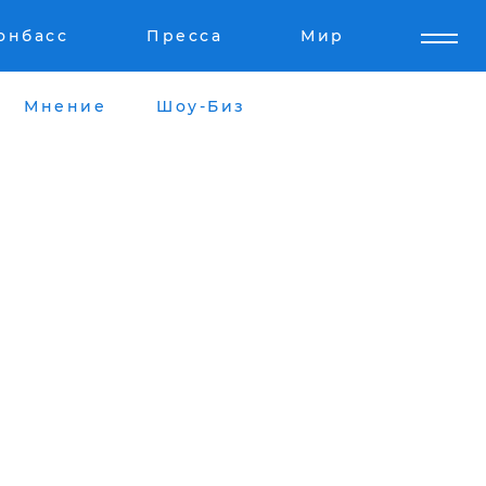
онбасс
Пресса
Мир
Мнение
Шоу-Биз