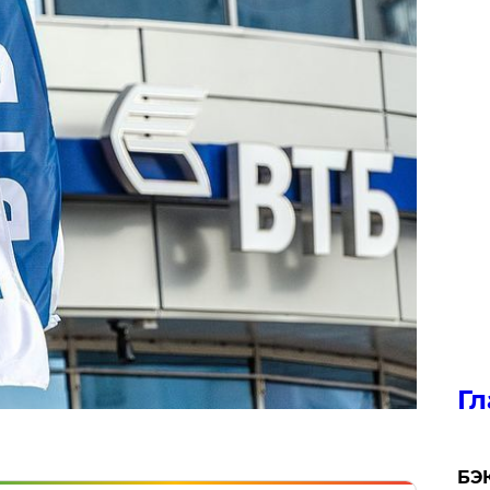
Гл
​БЭ