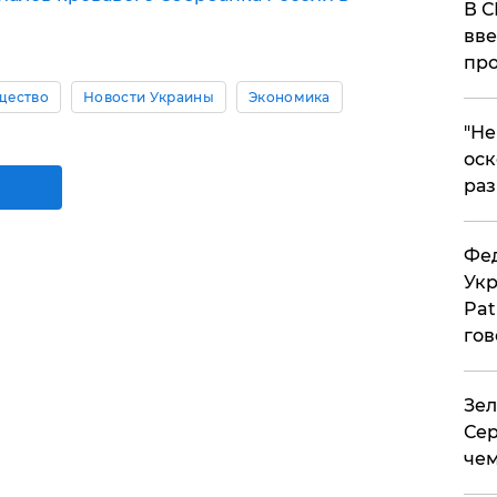
В С
вве
про
щество
Новости Украины
Экономика
​"Н
оск
раз
Фед
Укр
Pat
гов
Зел
Сер
чем