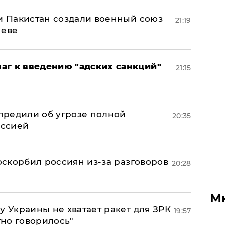
 и Пакистан создали военный союз
21:19
неве
аг к введению "адских санкций"
21:15
предили об угрозе полной
20:35
оссией
 оскорбил россиян из-за разговоров
20:28
М
у Украины не хватает ракет для ЗРК
19:57
тно говорилось"