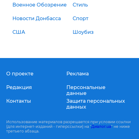
Военное Обозрение
Стиль
Новости Донбасса
Спорт
США
Шоубиз
О проекте
Реклама
Редакция
Персональные
данные
Контакты
Защита персональных
данных
Использование материалов разрешается при условии ссылки
(для интернет-изданий - гиперссылки) на "
Диалог.ua
" не ниже
третьего абзаца.