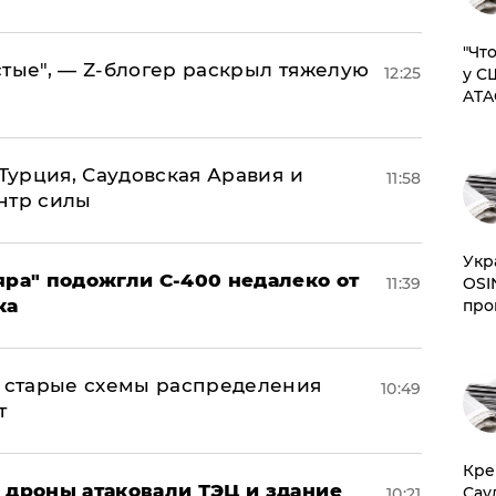
​"Ч
стые", — Z-блогер раскрыл тяжелую
12:25
у С
ATA
 Турция, Саудовская Аравия и
11:58
нтр силы
​Ук
яра" подожгли С-400 недалеко от
OSI
11:39
ка
про
н: старые схемы распределения
10:49
т
​Кр
: дроны атаковали ТЭЦ и здание
Сау
10:21