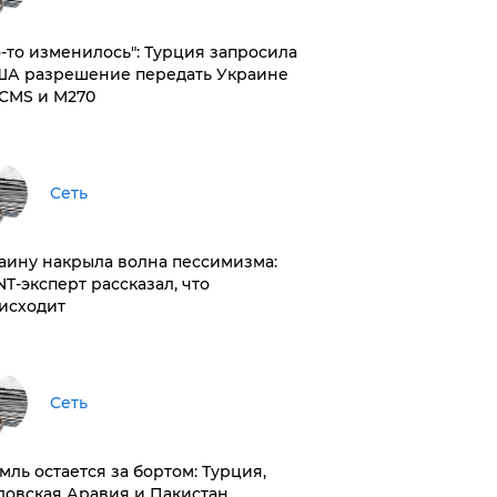
то-то изменилось": Турция запросила
ША разрешение передать Украине
CMS и M270
Сеть
раину накрыла волна пессимизма:
NT-эксперт рассказал, что
исходит
Сеть
емль остается за бортом: Турция,
довская Аравия и Пакистан