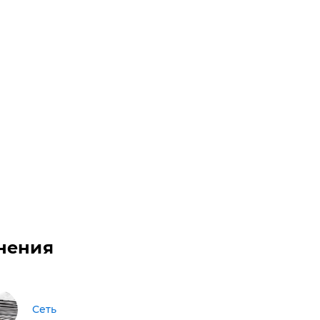
нения
Сеть