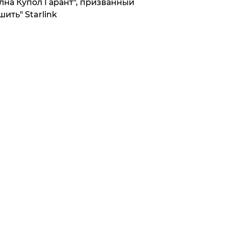
лна Купол Гарант", призванный
шить" Starlink