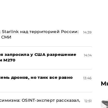
 Starlink над территорией России:
14:39
- СМИ
ция запросила у США разрешение
14:14
и M270
семь дронов, но танк все равно
13:46
М
симизма: OSINT-эксперт рассказал,
12:51