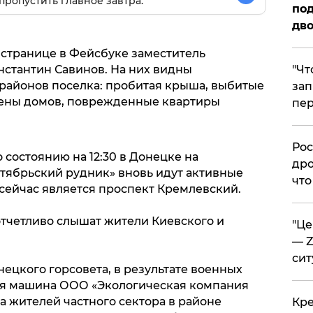
пропустить главное завтра.
под
дво
странице в Фейсбуке заместитель
​"Ч
нстантин Савинов. На них видны
районов поселка: пробитая крыша, выбитые
зап
тены домов, поврежденные квартиры
пер
​Ро
по состоянию на 12:30 в Донецке на
дро
тябрьский рудник» вновь идут активные
что
сейчас является проспект Кремлевский.
отчетливо слышат жители Киевского и
​"Ц
— Z
сит
ецкого горсовета, в результате военных
я машина ООО «Экологическая компания
а жителей частного сектора в районе
​Кр