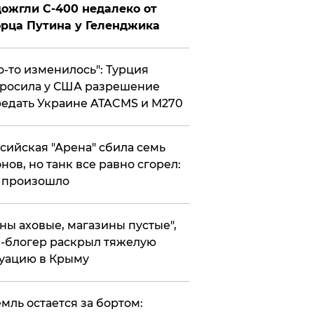
ожгли С-400 недалеко от
рца Путина у Геленджика
то-то изменилось": Турция
росила у США разрешение
едать Украине ATACMS и M270
ссийская "Арена" сбила семь
нов, но танк все равно сгорел:
 произошло
ены аховые, магазины пустые",
-блогер раскрыл тяжелую
уацию в Крыму
емль остается за бортом: