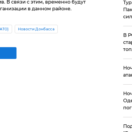
в. В связи с этим, временно будут
Тур
рганизации в данном районе.
Пак
си
АТО)
Новости Донбасса
​В 
ста
топ
​Но
ата
​Но
Оде
пог
По