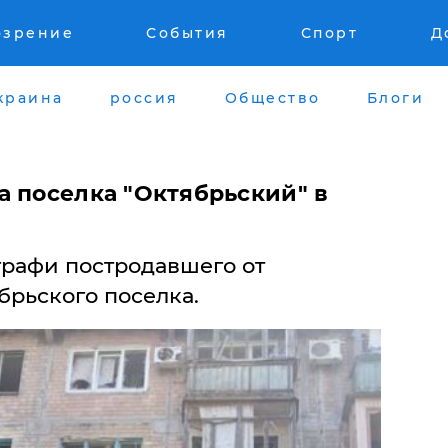
озрение
События
Спорт
Д
краина
россия
Общество
Блоги
а поселка "Октябрьский" в
графи постродавшего от
брьского поселка.