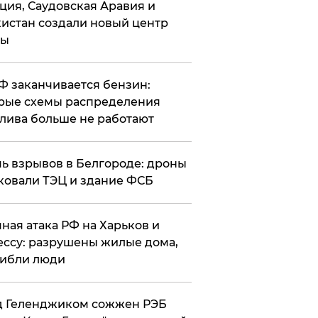
ция, Саудовская Аравия и
истан создали новый центр
лы
РФ заканчивается бензин:
рые схемы распределения
лива больше не работают
чь взрывов в Белгороде: дроны
ковали ТЭЦ и здание ФСБ
чная атака РФ на Харьков и
ссу: разрушены жилые дома,
ибли люди
д Геленджиком сожжен РЭБ