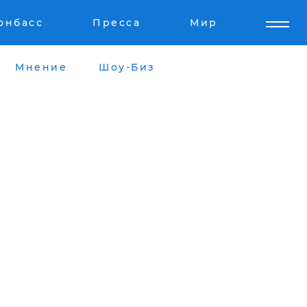
онбасс
Пресса
Мир
Мнение
Шоу-Биз