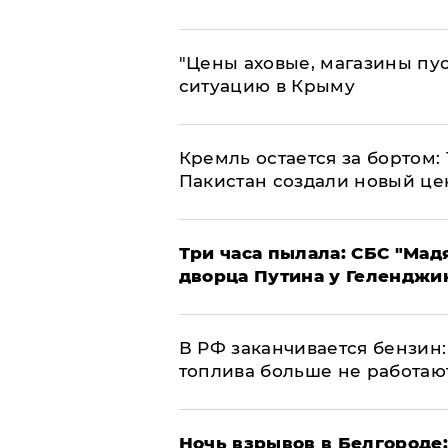
​"Цены аховые, магазины пу
ситуацию в Крыму
​Кремль остается за бортом:
Пакистан создали новый це
Три часа пылала: СБС "Мад
дворца Путина у Геленджи
​В РФ заканчивается бензи
топлива больше не работаю
​Ночь взрывов в Белгороде