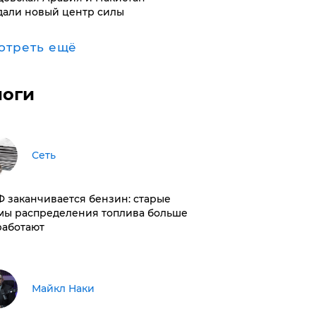
дали новый центр силы
отреть ещё
логи
Сеть
РФ заканчивается бензин: старые
мы распределения топлива больше
работают
Майкл Наки