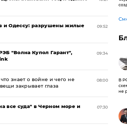
соз
См
ов и Одессу: разрушены жилые
09:52
Б
ЭБ "Волна Купол Гарант",
09:34
ink
что знает о войне и чего не
​В 
08:00
схе
 вещи закрывает глаза
не 
на все суда" в Черном море и
07:30