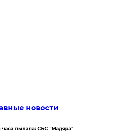
авные новости
 часа пылала: СБС "Мадяра"