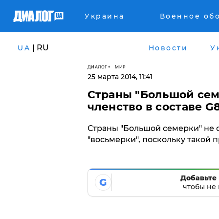
Украина
Военное об
| RU
UA
Новости
У
ДИАЛОГ
МИР
25 марта 2014, 11:41
Страны "Большой сем
членство в составе G
Страны "Большой семерки" не 
"восьмерки", поскольку такой 
Добавьте 
G
чтобы не 