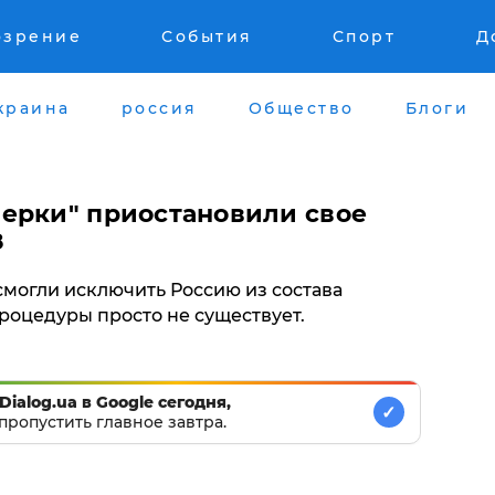
озрение
События
Спорт
Д
краина
россия
Общество
Блоги
ерки" приостановили свое
8
смогли исключить Россию из состава
процедуры просто не существует.
Dialog.ua в Google сегодня,
✓
пропустить главное завтра.