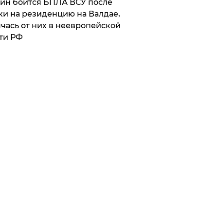
ин боится БПЛА ВСУ после
ки на резиденцию на Валдае,
чась от них в неевропейской
ти РФ