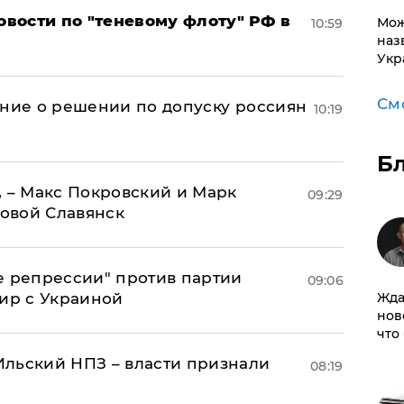
вости по "теневому флоту" РФ в
Мож
10:59
наз
Укр
См
ение о решении по допуску россиян
10:19
Б
, – Макс Покровский и Марк
09:29
овой Славянск
е репрессии" против партии
09:06
мир с Украиной
Жда
нов
что
льский НПЗ – власти признали
08:19