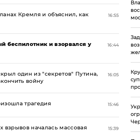
Вла
вос
ланах Кремля и объяснил, как
16:55
мос
Зад
ый беспилотник и взорвался у
воз
16:44
жел
Кр
крыл один из "секретов" Путина,
16:05
суп
акончить войну
про
оизошла трагедия
15:46
Укр
огр
Чер
х взрывов началась массовая
15:39