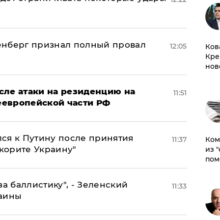
енберг признал полный провал
12:05
Ков
Кре
нов
сле атаки на резиденцию на
11:51
неевропейской части РФ
ся к Путину после принятия
11:37
Ком
окорите Украину"
из 
пом
за баллистику", - Зеленский
11:33
раины