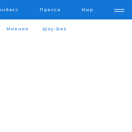
онбасс
Пресса
Мир
Мнение
Шоу-Биз