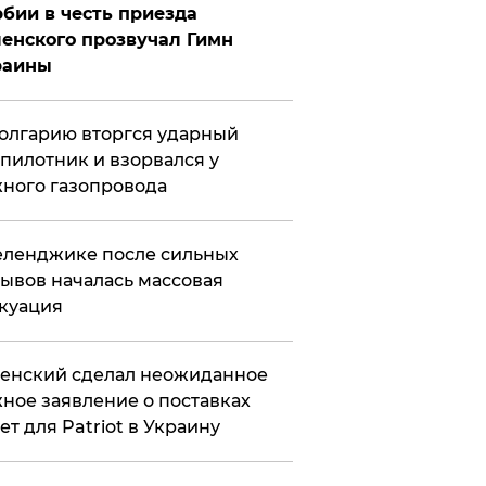
бии в честь приезда
енского прозвучал Гимн
раины
олгарию вторгся ударный
пилотник и взорвался у
ного газопровода
еленджике после сильных
ывов началась массовая
куация
енский сделал неожиданное
ное заявление о поставках
ет для Patriot в Украину