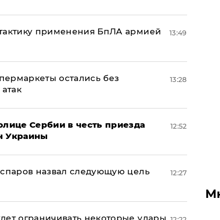
 тактику применения БпЛА армией
13:49
пермаркеты остались без
13:28
 атак
олице Сербии в честь приезда
12:52
н Украины
аспаров назвал следующую цель
12:27
М
дет ограничивать некоторые удары
12:22