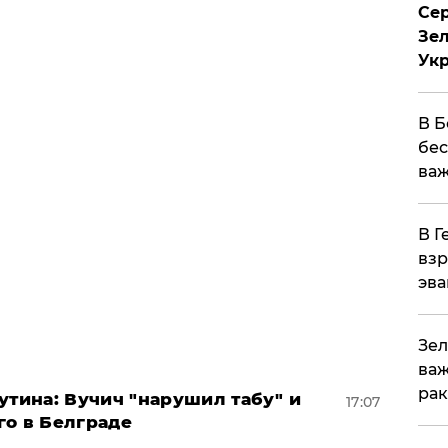
Сер
Зел
Ук
В Б
бес
важ
В Г
взр
эва
Зел
важ
рак
утина: Вучич "нарушил табу" и
17:07
го в Белграде