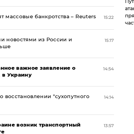
Пут
ата
пря
ят массовые банкротства – Reuters
15:22
час
и новостями из России и
15:17
льше
нное важное заявление о
14:54
t в Украину
о восстановлении "сухопутного
14:14
краине возник транспортный
13:57
ге