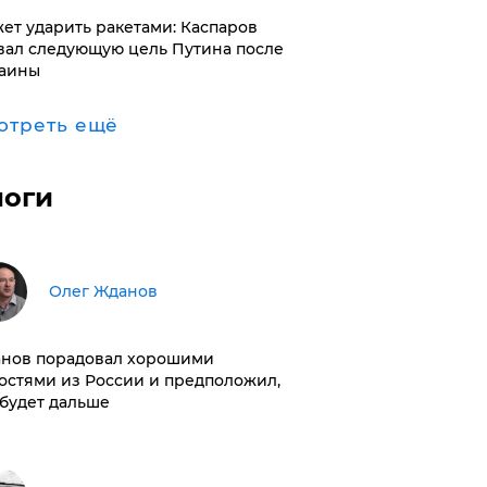
ет ударить ракетами: Каспаров
вал следующую цель Путина после
аины
отреть ещё
логи
Олег Жданов
нов порадовал хорошими
остями из России и предположил,
 будет дальше