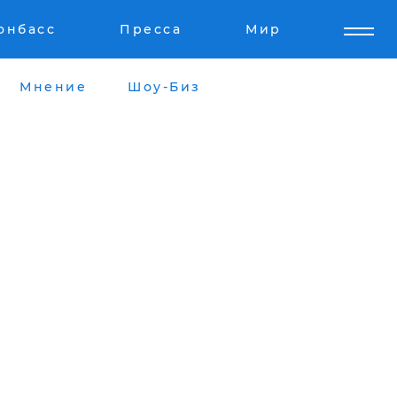
онбасс
Пресса
Мир
Мнение
Шоу-Биз