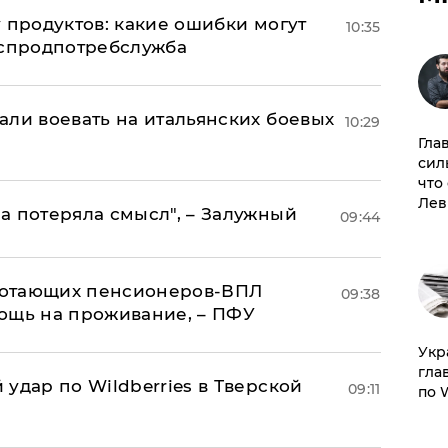
 продуктов: какие ошибки могут
10:35
оспродпотребслужба
али воевать на итальянских боевых
10:29
Гла
сил
что
Лев
а потеряла смысл", – Залужный
09:44
аботающих пенсионеров-ВПЛ
09:38
ощь на проживание, – ПФУ
​Ук
гла
удар по Wildberries в Тверской
09:11
по 