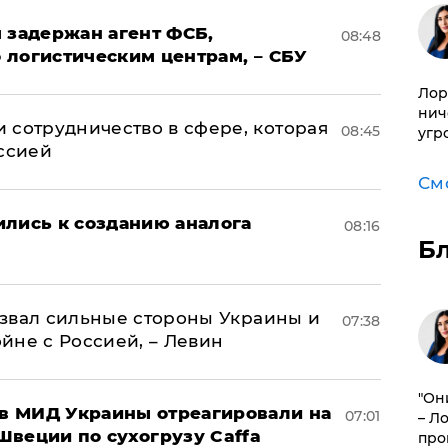
 задержан агент ФСБ,
08:48
 логистическим центрам, – СБУ
Лор
нич
 сотрудничество в сфере, которая
08:45
угр
оссией
См
ились к созданию аналога
08:16
Б
назвал сильные стороны Украины и
07:38
ойне с Россией, – Левин
"Он
 в МИД Украины отреагировали на
07:01
– Л
Швеции по сухогрузу Caffa
про