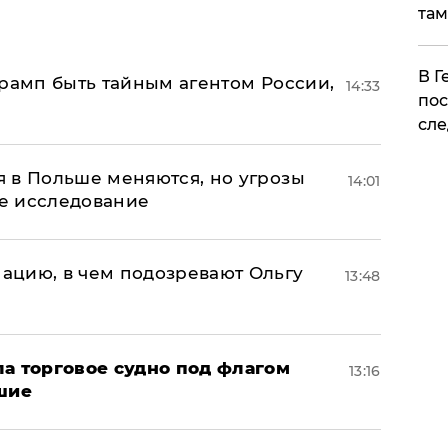
там
​В 
Трамп быть тайным агентом России,
14:33
пос
сле
 в Польше меняются, но угрозы
14:01
ое исследование
ацию, в чем подозревают Ольгу
13:48
а торговое судно под флагом
13:16
шие