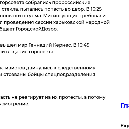
 горсовета собрались пророссийские
текла, пытались попасть во двор. В 16:25
попытки штурма. Митингующие требовали
ля проведения сессии харьковской народной
бщает ГородскойДозор.
вышел мэр Геннадий Кернес. В 16:45
и в здание горсовета.
активистов двинулись к следственному
ли отозваны бойцы спецподразделения
сть не реагирует на их протесты, а потому
 усмотрение.
Гл
Укр