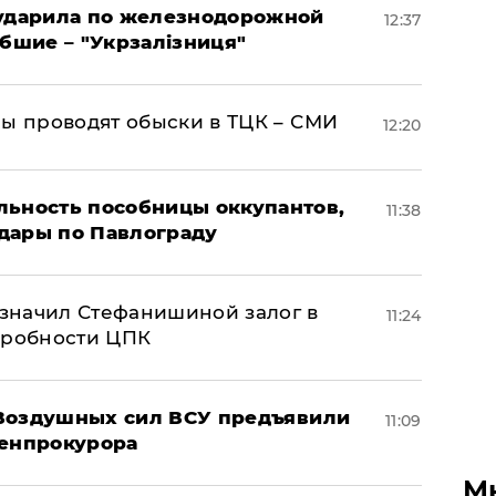
 ударила по железнодорожной
12:37
ибшие – "Укрзалізниця"
ны проводят обыски в ТЦК – СМИ
12:20
льность пособницы оккупантов,
11:38
дары по Павлограду
значил Стефанишиной залог в
11:24
дробности ЦПК
 Воздушных сил ВСУ предъявили
11:09
Генпрокурора
М