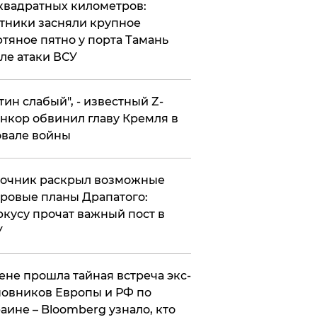
квадратных километров:
тники засняли крупное
тяное пятно у порта Тамань
ле атаки ВСУ
утин слабый", - известный Z-
нкор обвинил главу Кремля в
вале войны
точник раскрыл возможные
ровые планы Драпатого:
кусу прочат важный пост в
У
ене прошла тайная встреча экс-
овников Европы и РФ по
аине – Bloomberg узнало, кто