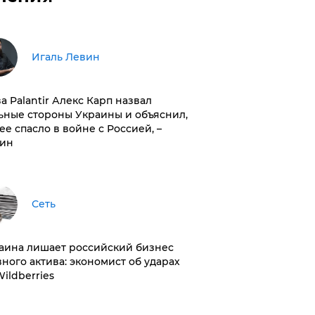
Игаль Левин
ва Palantir Алекс Карп назвал
ьные стороны Украины и объяснил,
 ее спасло в войне с Россией, –
ин
Сеть
раина лишает российский бизнес
вного актива: экономист об ударах
Wildberries