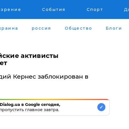
озрение
События
Спорт
Д
краина
россия
Общество
Блоги
йские активисты
ет
адий Кернес заблокирован в
Dialog.ua в Google сегодня,
✓
пропустить главное завтра.