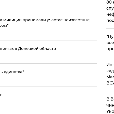
80 
спу
неф
ла милиции принимали участие неизвестные,
пос
ром"
​"П
вое
тингах в Донецкой области
про
​Ис
кад
ь единства"
Мар
ВС
Е
В В
чин
Укр