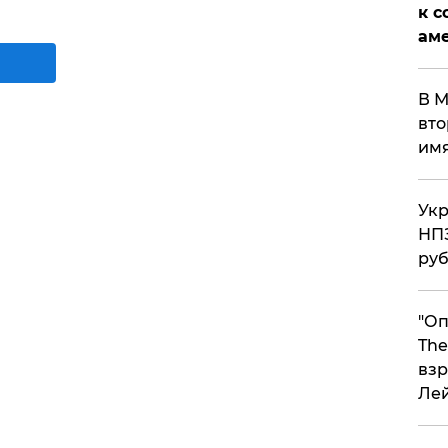
к с
аме
В М
вто
им
Укр
НПЗ
ру
"Оп
The
взр
Ле