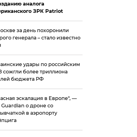
озданию аналога
риканского ЗРК Patriot
оскве за день похоронили
рого генерала – стало известно
я
аинские удары по российским
 сожгли более триллиона
блей бюджета РФ
асная эскалация в Европе", —
 Guardian о дроне со
ывчаткой в аэропорту
йпцига