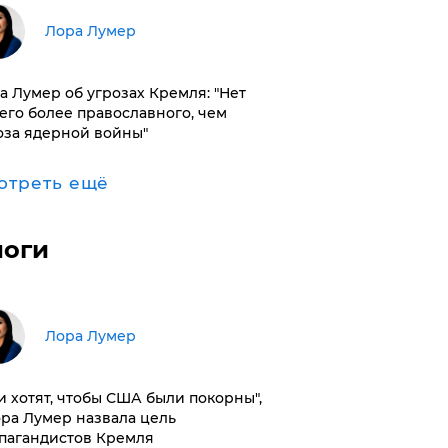
​Лора Лумер
а Лумер об угрозах Кремля: "Нет
его более православного, чем
оза ядерной войны"
отреть ещё
логи
​Лора Лумер
и хотят, чтобы США были покорны",
ора Лумер назвала цель
пагандистов Кремля