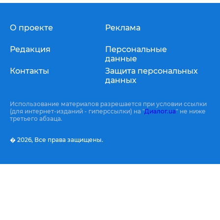
О проекте
Реклама
Редакция
Персональные
данные
Контакты
Защита персональных
данных
Использование материалов разрешается при условии ссылки
(для интернет-изданий - гиперссылки) на "
Диалог.ua
" не ниже
третьего абзаца.
� 2026,
Все права защищены.