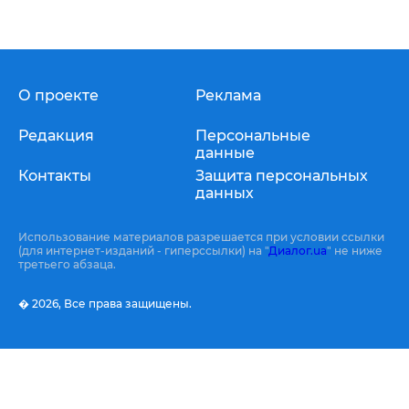
О проекте
Реклама
Редакция
Персональные
данные
Контакты
Защита персональных
данных
Использование материалов разрешается при условии ссылки
(для интернет-изданий - гиперссылки) на "
Диалог.ua
" не ниже
третьего абзаца.
� 2026,
Все права защищены.