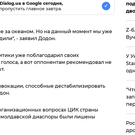
Dialog.ua в Google сегодня,
под
✓
пропустить главное завтра.
дво
Z-б
е за океаном. Но на данный момент мы уже
Вуч
или", - заявил Додон.
итики уже поблагодарил своих
У У
голоса, а вот оппонентам рекомендовал не
Sta
т.
одн
овокации, способные дестабилизировать
​"Ч
дон.
зап
пер
 организационных вопросах ЦИК страны
й молдавской диаспоры были лишены
​Ро
дро