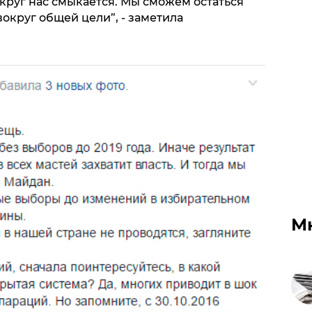
круг нас смыкается. Мы сможем остаться
округ общей цели”, - заметила
М