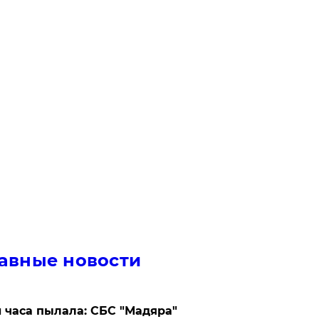
авные новости
 часа пылала: СБС "Мадяра"