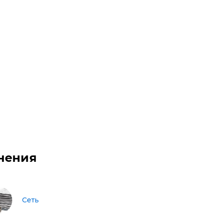
нения
Сеть