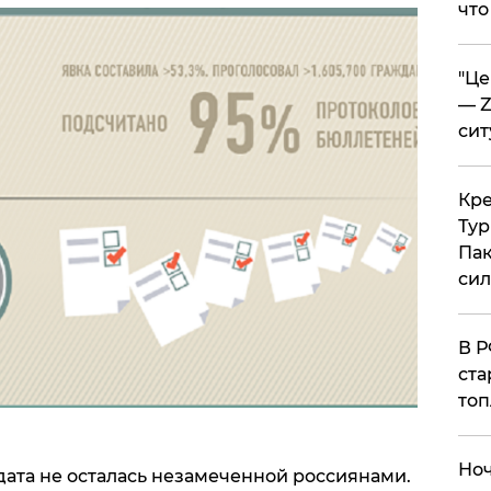
что
​"Ц
— Z
сит
​Кр
Тур
Пак
си
​В 
ста
топ
​Но
ата не осталась незамеченной россиянами.