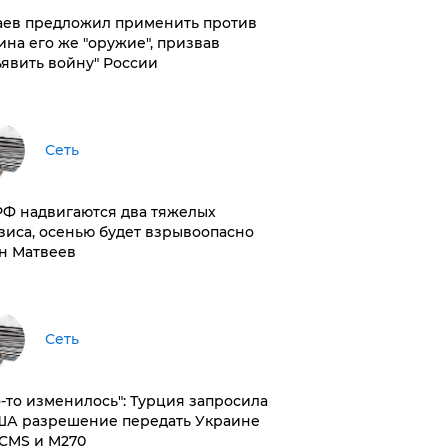
аев предложил применить против
ина его же "оружие", призвав
ъявить войну" России
Сеть
РФ надвигаются два тяжелых
зиса, осенью будет взрывоопасно
н Матвеев
Сеть
то-то изменилось": Турция запросила
ША разрешение передать Украине
CMS и M270