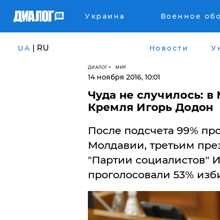
Украина
Военное об
| RU
UA
Новости
У
ДИАЛОГ
МИР
14 ноября 2016, 10:01
Чуда не случилось: в
Кремля Игорь Додон
​После подсчета 99% пр
Молдавии, третьим пре
"Партии социалистов" И
проголосовали 53% изб