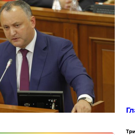
Гл
Три