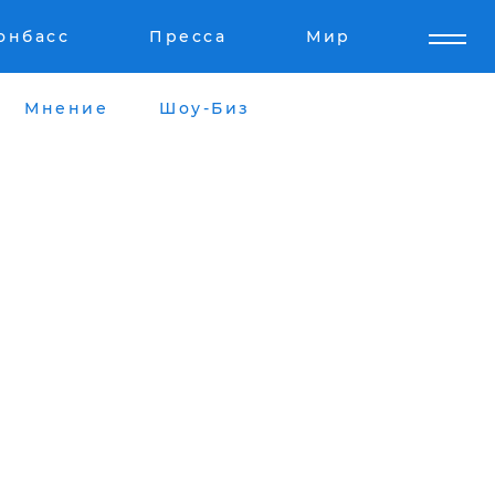
онбасс
Пресса
Мир
Мнение
Шоу-Биз