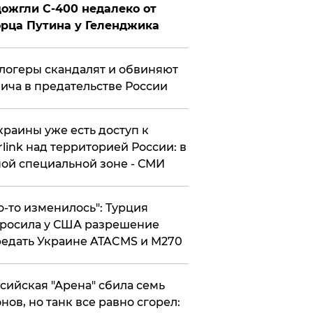
ожгли С-400 недалеко от
рца Путина у Геленджика
логеры скандалят и обвиняют
ича в предательстве России
краины уже есть доступ к
rlink над территорией России: в
ой специальной зоне - СМИ
то-то изменилось": Турция
росила у США разрешение
едать Украине ATACMS и M270
ссийская "Арена" сбила семь
нов, но танк все равно сгорел: