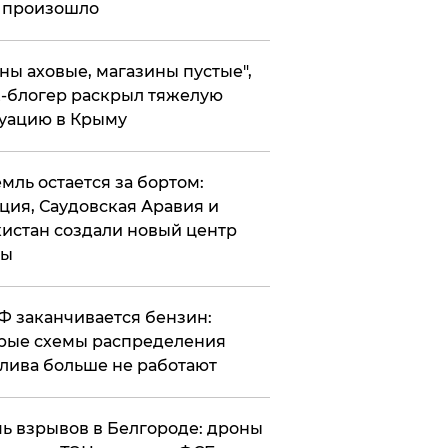
 произошло
ены аховые, магазины пустые",
-блогер раскрыл тяжелую
уацию в Крыму
емль остается за бортом:
ция, Саудовская Аравия и
истан создали новый центр
лы
РФ заканчивается бензин:
рые схемы распределения
лива больше не работают
чь взрывов в Белгороде: дроны