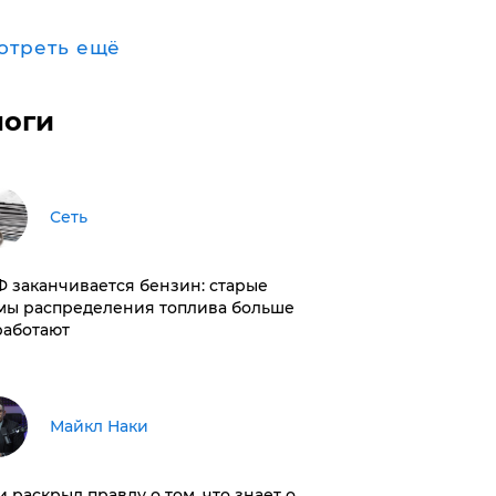
отреть ещё
логи
Сеть
РФ заканчивается бензин: старые
мы распределения топлива больше
работают
Майкл Наки
и раскрыл правду о том, что знает о