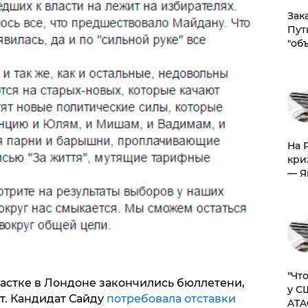
Зак
Пут
"об
На 
кри
— Я
​"Ч
частке в Лондоне закончились бюллетени,
у С
т. Кандидат Сайду
потребовала отставки
ATA