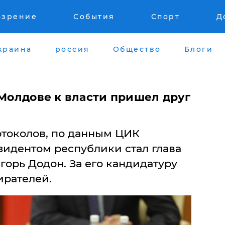
озрение
События
Спорт
Д
краина
россия
Общество
Блоги
 Молдове к власти пришел друг
отоколов, по данным ЦИК
зидентом республики стал глава
горь Додон. За его кандидатуру
ирателей.