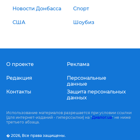
Новости Донбасса
Спорт
США
Шоубиз
О проекте
Реклама
Редакция
Персональные
данные
Контакты
Защита персональных
данных
Использование материалов разрешается при условии ссылки
(для интернет-изданий - гиперссылки) на "
Диалог.ua
" не ниже
третьего абзаца.
� 2026,
Все права защищены.