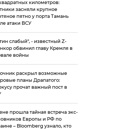
квадратных километров:
тники засняли крупное
тяное пятно у порта Тамань
ле атаки ВСУ
утин слабый", - известный Z-
нкор обвинил главу Кремля в
вале войны
точник раскрыл возможные
ровые планы Драпатого:
кусу прочат важный пост в
У
ене прошла тайная встреча экс-
овников Европы и РФ по
аине – Bloomberg узнало, кто