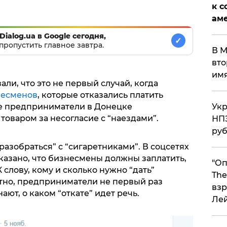
к с
аме
Dialog.ua в Google сегодня,
✓
пропустить главное завтра.
В М
вто
им
ли, что это не первый случай, когда
несменов
, которые отказались платить
Укр
ые предприниматели в Донецке
оваром за несогласие с “наездами”.
НПЗ
ру
разобраться” с “сигаретниками”. В соцсетях
сказано, что бизнесмены должны заплатить,
"Оп
 слову, кому и сколько нужно “дать”
The
тно, предприниматели не первый раз
взр
ют, о каком “откате” идет речь.
Ле