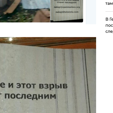
там
​В 
пос
сле