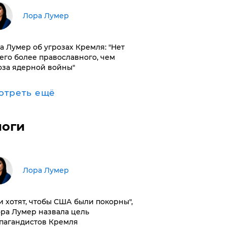
​Лора Лумер
а Лумер об угрозах Кремля: "Нет
его более православного, чем
оза ядерной войны"
отреть ещё
логи
​Лора Лумер
и хотят, чтобы США были покорны",
ора Лумер назвала цель
пагандистов Кремля