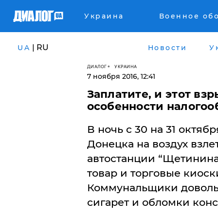
Украина
Военное об
| RU
UA
Новости
У
ДИАЛОГ
УКРАИНА
7 ноября 2016, 12:41
​Заплатите, и этот вз
особенности налогоо
В ночь с 30 на 31 октя
Донецка на воздух взле
автостанции “Щетинина”
товар и торговые киоск
Коммунальщики доволь
сигарет и обломки конс