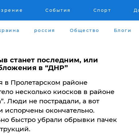
озрение
События
Спорт
Д
краина
россия
Общество
Блоги
рыв станет последним, или
бложения в “ДНР”
бря в Пролетарском районе
тело несколько киосков в районе
. Люди не пострадали, а вот
и испорчены окончательно.
но быстро убрали обрывки пачек
трукций.