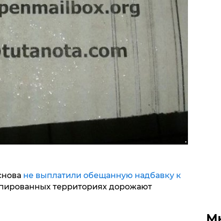
 снова
не выплатили обещанную надбавку к
пированных территориях дорожают
.
М