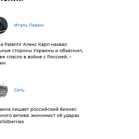
Игаль Левин
ва Palantir Алекс Карп назвал
ьные стороны Украины и объяснил,
 ее спасло в войне с Россией, –
ин
Сеть
раина лишает российский бизнес
вного актива: экономист об ударах
Wildberries