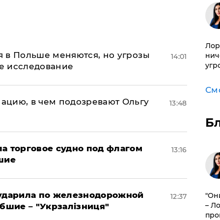
Лор
 в Польше меняются, но угрозы
нич
14:01
угр
ое исследование
См
ацию, в чем подозревают Ольгу
13:48
Б
а торговое судно под флагом
13:16
шие
 ударила по железнодорожной
"Он
12:37
– Л
ибшие – "Укрзалізниця"
про