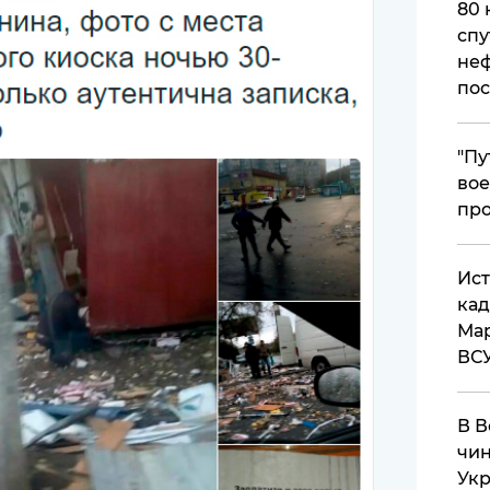
80 
спу
неф
пос
​"П
вое
про
​Ис
кад
Мар
ВС
В В
чин
Укр