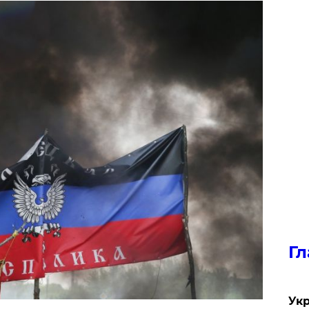
Гл
Укр