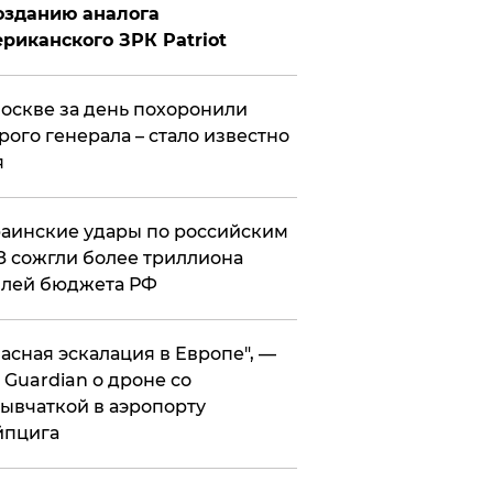
озданию аналога
риканского ЗРК Patriot
оскве за день похоронили
рого генерала – стало известно
я
аинские удары по российским
 сожгли более триллиона
блей бюджета РФ
асная эскалация в Европе", —
 Guardian о дроне со
ывчаткой в аэропорту
йпцига