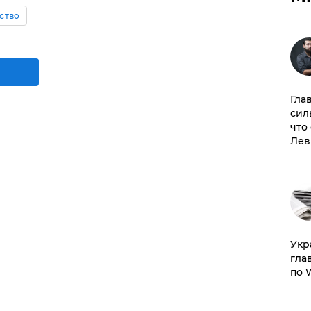
ство
Гла
сил
что
Лев
​Ук
гла
по 