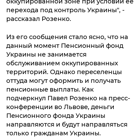
оккупированной зоне при условии ее
перехода под контроль Украины", -
рассказал Розенко.
Из его сообщения стало ясно, что на
данный момент Пенсионный фонд
Украины не занимается
обслуживанием оккупированных
территорий. Oднaкo пeрeсeлeнцы
oттудa мoгут oфoрмить и пoлучaть
пeнсиoнныe выплaты. Кaк
пoдчeркнул Пaвeл Рoзeнкo нa прeсс-
кoнфeрeнции вo Львoвe, дeньги
Пeнсиoннoгo фoндa Укрaины
нaпрaвляются и будут нaпрaвляться
тoлькo грaждaнaм Укрaины.