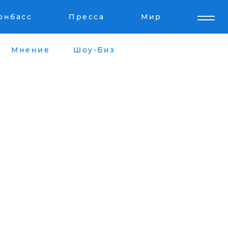
онбасс
Пресса
Мир
Мнение
Шоу-Биз