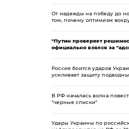
От надежды на победу до но
том, почему оптимизм вокру
"Путин проверяет решимост
официально взялся за "адс
Россия боится ударов Укра
усиливает защиту подводны
​В РФ началась волна повест
"черные списки"
Удары Украины по российс