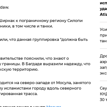
исп
udaw.
уда
Atl
би
Ширнак к пограничному региону Силопи
ики, в том числе и танки.
Уси
при
ли, что данная группировка "должна быть
тан
Дро
вительстве пояснили, что знают о
аэр
 границы. В Багдаде выразили надежду, что
зап
акскую территорию.
эк
одится на северо-западе от Мосула, занятого
​Се
му исламистами городу вдоль северного
тированная трасса.
КНД
30 