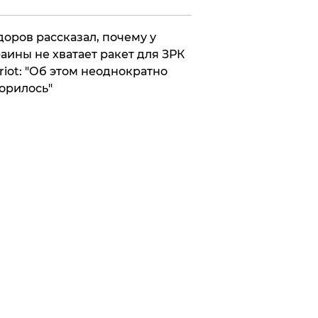
оров рассказал, почему у
аины не хватает ракет для ЗРК
riot: "Об этом неоднократно
орилось"