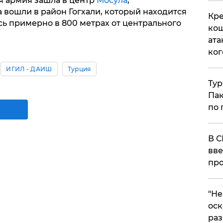
я армия зашла в центр
Мосула
,
 вошли в район Гогхали, который находится
Кре
сь примерно в 800 метрах от центрального
кош
ата
ког
ИГИЛ - ДАИШ
Турция
Тур
Пак
по 
В С
вве
про
​"Н
оск
раз