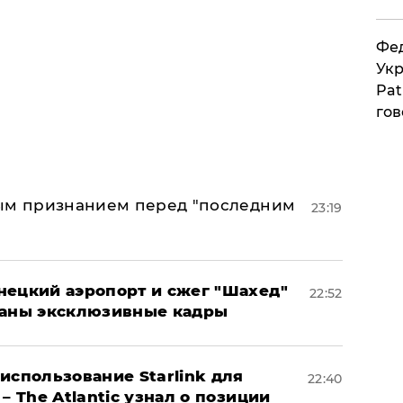
Фед
Укр
Pat
гов
ным признанием перед "последним
23:19
нецкий аэропорт и сжег "Шахед"
22:52
ваны эксклюзивные кадры
использование Starlink для
22:40
– The Atlantic узнал о позиции