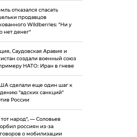
мль отказался спасать
ельки продавцов
кованного Wildberries: "Ни у
о нет денег"
ция, Саудовская Аравия и
истан создали военный союз
примеру НАТО: Иран в гневе
ША сделали еще один шаг к
дению "адских санкций"
тив России
е тот народ", — Соловьев
орбил россиян из-за
говоров о мобилизации