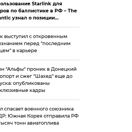
ользование Starlink для
ров по баллистике в РФ – The
antic узнал о позиции
знесмена
к выступил с откровенным
знанием перед "последним
цем" в карьере
н "Альфы" проник в Донецкий
опорт и сжег "Шахед" еще до
уска: опубликованы
склюзивные кадры
ул спасает военного союзника
Р: Южная Корея отправила РФ
тысяч тонн авиатоплива