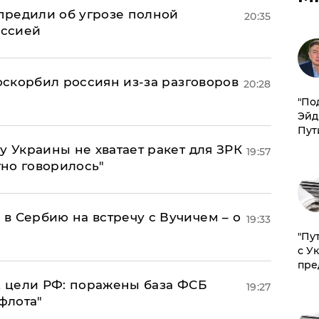
предили об угрозе полной
20:35
оссией
 оскорбил россиян из-за разговоров
20:28
​"По
Эйд
Пут
у Украины не хватает ракет для ЗРК
19:57
тно говорилось"
в Сербию на встречу с Вучичем – о
19:33
"Пу
с У
пре
2 цели РФ: поражены база ФСБ
19:27
флота"