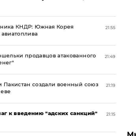
юзника КНДР: Южная Корея
21:55
н авиатоплива
кошельки продавцов атакованного
21:49
енег"
 и Пакистан создали военный союз
21:19
неве
аг к введению "адских санкций"
21:15
М