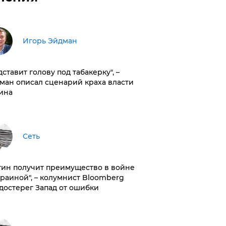
Игорь Эйдман
дставит голову под табакерку", –
ман описал сценарий краха власти
ина
Сеть
тин получит преимущество в войне
краиной", – колумнист Bloomberg
достерег Запад от ошибки