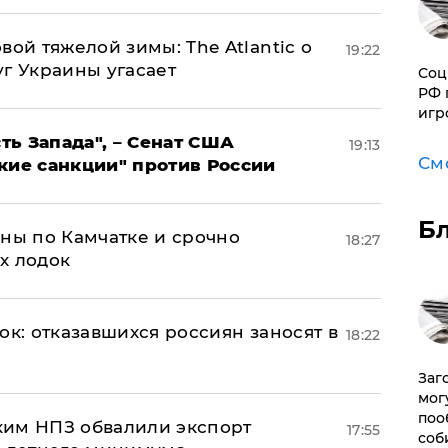
вой тяжелой зимы: The Atlantic о
19:22
г Украины угасает
Соц
РФ 
игр
ь Запада", – Сенат США
19:13
См
кие санкции" против России
Б
ины по Камчатке и срочно
18:27
х лодок
ок: отказавшихся россиян заносят в
18:22
Заг
мог
поо
ким НПЗ обвалили экспорт
17:55
соб