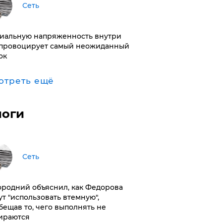
Сеть
иальную напряженность внутри
провоцирует самый неожиданный
ок
отреть ещё
логи
Сеть
ородний объяснил, как Федорова
ут "использовать втемную",
бещав то, чего выполнять не
ираются