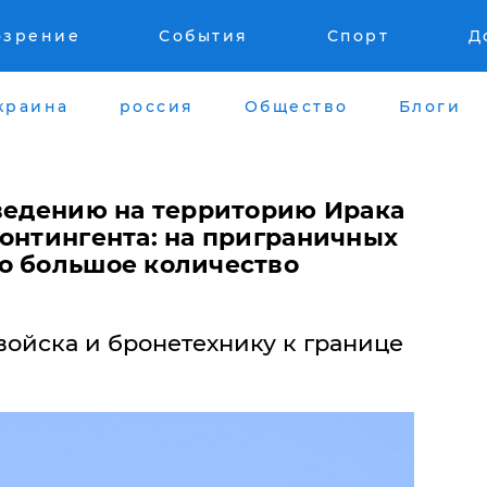
озрение
События
Спорт
Д
краина
россия
Общество
Блоги
введению на территорию Ирака
контингента: на приграничных
о большое количество
войска и бронетехнику к границе