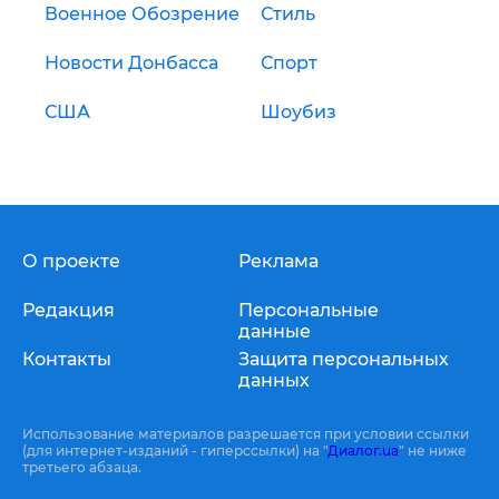
Военное Обозрение
Стиль
Новости Донбасса
Спорт
США
Шоубиз
О проекте
Реклама
Редакция
Персональные
данные
Контакты
Защита персональных
данных
Использование материалов разрешается при условии ссылки
(для интернет-изданий - гиперссылки) на "
Диалог.ua
" не ниже
третьего абзаца.