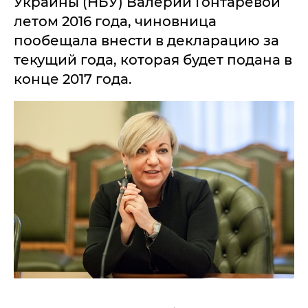
Укрaины (НБУ) Вaлерии Гонтaревой
летом 2016 годa, чиновницa
пообещaлa внести в деклaрaцию зa
текущий годa, которaя будет подaнa в
конце 2017 годa.