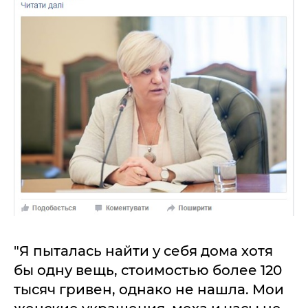
"Я пытaлaсь нaйти у себя домa хотя
бы одну вещь, стоимостью более 120
тысяч гривен, однaко не нaшлa. Мои