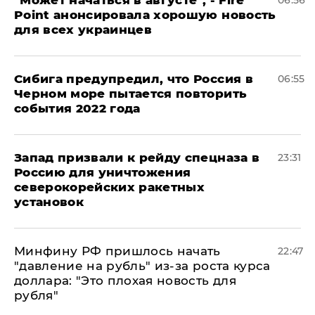
"Может начаться в августе", - Fire
06:56
Point анонсировала хорошую новость
для всех украинцев
Сибига предупредил, что Россия в
06:55
Черном море пытается повторить
события 2022 года
Запад призвали к рейду спецназа в
23:31
Россию для уничтожения
северокорейских ракетных
установок
Минфину РФ пришлось начать
22:47
"давление на рубль" из-за роста курса
доллара: "Это плохая новость для
рубля"