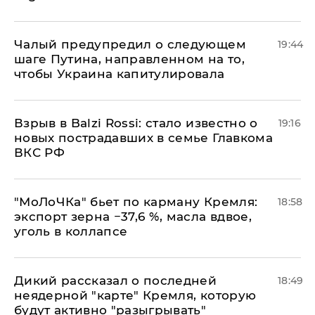
Чалый предупредил о следующем
19:44
шаге Путина, направленном на то,
чтобы Украина капитулировала
Взрыв в Balzi Rossi: стало известно о
19:16
новых пострадавших в семье Главкома
ВКС РФ
​"МоЛоЧКа" бьет по карману Кремля:
18:58
экспорт зерна −37,6 %, масла вдвое,
уголь в коллапсе
Дикий рассказал о последней
18:49
неядерной "карте" Кремля, которую
будут активно "разыгрывать"