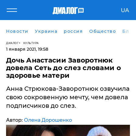
UA
Новости
Украина
россия
Общество
Блог
ДИАЛОГ
КУЛЬТУРА
1 января 2021, 19:58
Дочь Анастасии Заворотнюк
довела Сеть до слез словами о
здоровье матери
Анна Стрюкова-Заворотнюк озвучила
свою сокровенную мечту, чем довела
подписчиков до слез.
Автор:
Олена Дорошенко