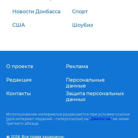
Новости Донбасса
Спорт
США
Шоубиз
О проекте
Реклама
Редакция
Персональные
данные
Контакты
Защита персональных
данных
Использование материалов разрешается при условии ссылки
(для интернет-изданий - гиперссылки) на "
Диалог.ua
" не ниже
третьего абзаца.
� 2026,
Все права защищены.