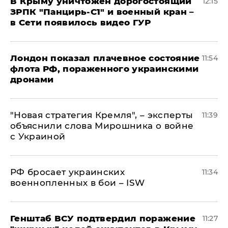
В Крыму уничтожен дорогостоящий
12:15
ЗРПК "Панцирь-С1" и военный кран –
в Сети появилось видео ГУР
Лондон показал плачевное состояние
11:54
флота РФ, пораженного украинскими
дронами
"Новая стратегия Кремля", – эксперты
11:39
объяснили слова Мирошника о войне
с Украиной
РФ бросает украинских
11:34
военнопленных в бои – ISW
Генштаб ВСУ подтвердил поражение
11:27