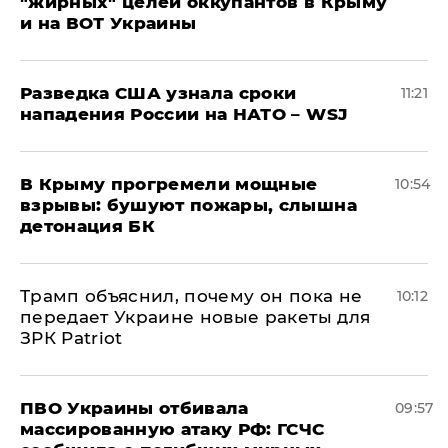
"жирных" целей оккупантов в Крыму
и на ВОТ Украины
Разведка США узнала сроки
11:21
нападения России на НАТО – WSJ
В Крыму прогремели мощные
10:54
взрывы: бушуют пожары, слышна
детонация БК
Трамп объяснил, почему он пока не
10:12
передает Украине новые ракеты для
ЗРК Patriot
ПВО Украины отбивала
09:57
массированную атаку РФ: ГСЧС