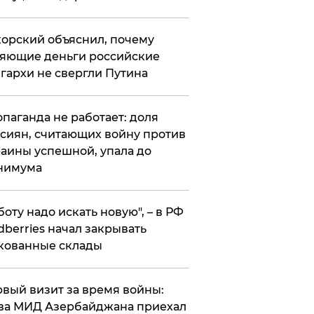
орский объяснил, почему
яющие деньги российские
гархи не свергли Путина
опаганда не работает: доля
сиян, считающих войну против
аины успешной, упала до
нимума
боту надо искать новую", – в РФ
dberries начал закрывать
кованные склады
вый визит за время войны:
ва МИД Азербайджана приехал