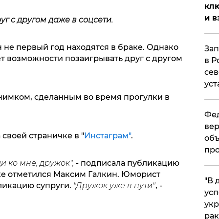
клю
и в
г с другом даже в соцсети.
 не первый год находятся в браке. Однако
Зап
ет возможности позаигрывать друг с другом
в Р
сев
уст
нимком, сделанным во время прогулки в
Фед
вер
 своей страничке в "
Инстаграм"
.
объ
про
и ко мне, дружок",
- подписала публикацию
 же отметился Максим Галкин. Юморист
​"В
икацию супруги.
"Дружок уже в пути"
, -
усп
укр
рак