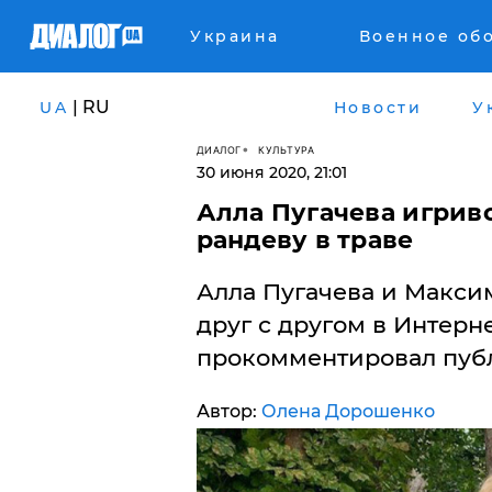
Украина
Военное об
| RU
UA
Новости
У
ДИАЛОГ
КУЛЬТУРА
30 июня 2020, 21:01
Алла Пугачева игрив
рандеву в траве
Алла Пугачева и Макси
друг с другом в Интерн
прокомментировал публ
Автор:
Олена Дорошенко