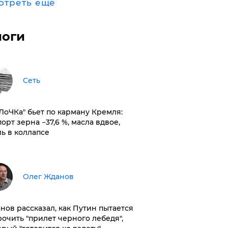
отреть ещё
логи
Сеть
оЛоЧКа" бьет по карману Кремля:
орт зерна −37,6 %, масла вдвое,
ль в коллапсе
Олег Жданов
нов рассказал, как Путин пытается
рочить "прилет черного лебедя",