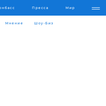
онбасс
Пресса
Мир
Мнение
Шоу-Биз