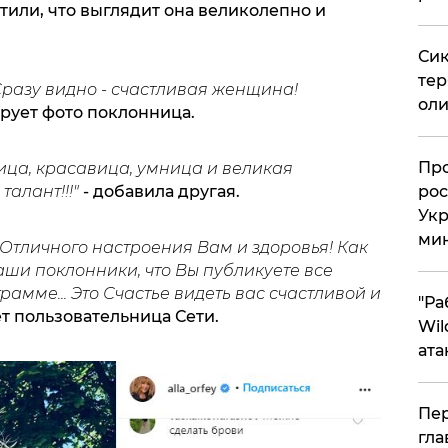
ли, что выглядит она великолепно и
Сик
тер
 Сразу видно - счастливая женщина!
оли
рует фото поклонница.
​Пр
ца, красавица, умница и великая
рос
алант!!!"
- добавила другая.
Укр
ми
тличного настроения Вам и здоровья! Как
 ваши поклонники, что Вы публикуете все
амме... Это Счастье видеть вас счастливой и
"Ра
шет пользовательница Сети.
Wil
ата
Пер
гла