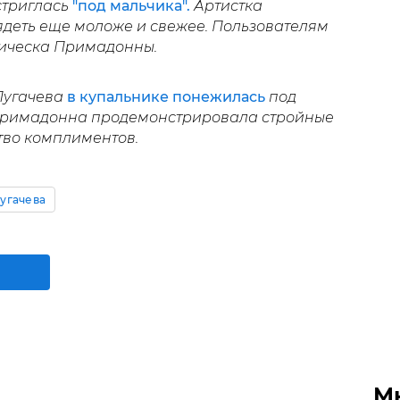
триглась
"под мальчика".
Артистка
ядеть еще моложе и свежее. Пользователям
рическа Примадонны.
 Пугачева
в купальнике понежилась
под
Примадонна продемонстрировала стройные
тво комплиментов.
угачева
М