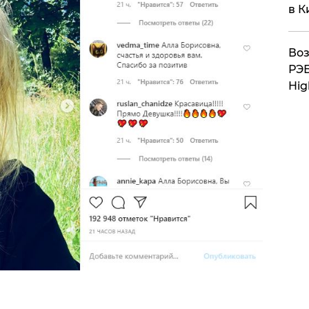
в К
Воз
РЭБ
Hig