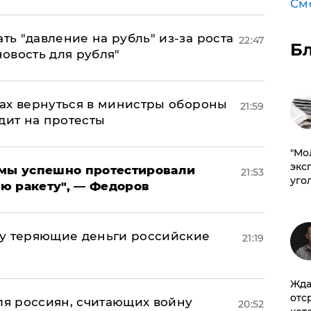
См
ь "давление на рубль" из-за роста
22:47
Б
новость для рубля"
ах вернуться в министры обороны
21:59
дит на протесты
​"М
эксп
я мы успешно протестировали
21:53
уго
ю ракету", — Федоров
му теряющие деньги российские
21:19
а
Жда
отс
оля россиян, считающих войну
20:52