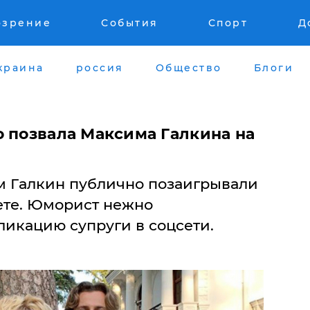
озрение
События
Спорт
Д
краина
россия
Общество
Блоги
о позвала Максима Галкина на
м Галкин публично позаигрывали
ете. Юморист нежно
икацию супруги в соцсети.