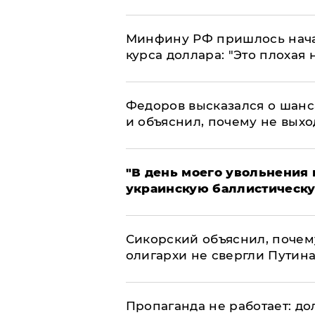
Минфину РФ пришлось начат
курса доллара: "Это плохая 
Федоров высказался о шанс
и объяснил, почему не выхо
​"В день моего увольнени
украинскую баллистическу
Сикорский объяснил, поче
олигархи не свергли Путин
​Пропаганда не работает: д