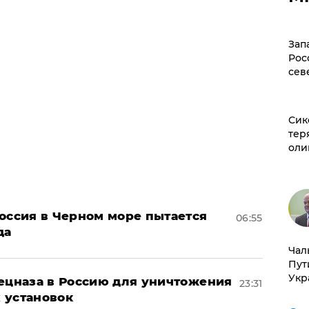
Зап
Рос
сев
Сик
тер
оли
оссия в Черном море пытается
06:55
да
Чал
Пут
Укр
пецназа в Россию для уничтожения
23:31
 установок