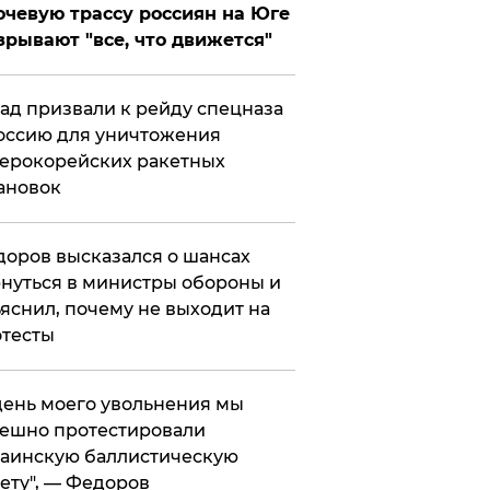
чевую трассу россиян на Юге
зрывают "все, что движется"
ад призвали к рейду спецназа
оссию для уничтожения
ерокорейских ракетных
ановок
оров высказался о шансах
нуться в министры обороны и
яснил, почему не выходит на
тесты
 день моего увольнения мы
ешно протестировали
аинскую баллистическую
ету", — Федоров