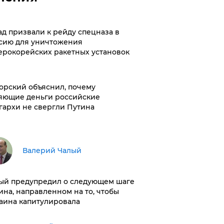
ад призвали к рейду спецназа в
сию для уничтожения
ерокорейских ракетных установок
орский объяснил, почему
яющие деньги российские
гархи не свергли Путина
Валерий Чалый
ый предупредил о следующем шаге
ина, направленном на то, чтобы
аина капитулировала