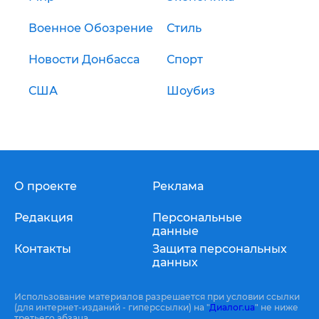
Военное Обозрение
Стиль
Новости Донбасса
Спорт
США
Шоубиз
О проекте
Реклама
Редакция
Персональные
данные
Контакты
Защита персональных
данных
Использование материалов разрешается при условии ссылки
(для интернет-изданий - гиперссылки) на "
Диалог.ua
" не ниже
третьего абзаца.