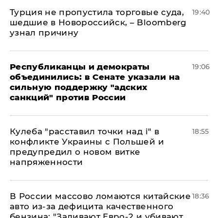
Турция не пропустила торговые суда,
19:40
шедшие в Новороссийск, – Bloomberg
узнал причину
Республиканцы и демократы
19:06
объединились: в Сенате указали на
сильную поддержку "адских
санкций" против России
Кулеба "расставил точки над і" в
18:55
конфликте Украины с Польшей и
предупредил о новом витке
напряженности
В России массово ломаются китайские
18:36
авто из-за дефицита качественного
бензина: "Заливают Евро-2 и убивают