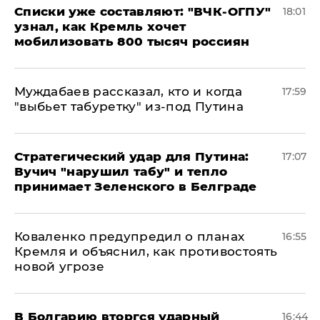
Списки уже составляют: "ВЧК-ОГПУ"
18:01
узнал, как Кремль хочет
мобилизовать 800 тысяч россиян
Муждабаев рассказал, кто и когда
17:59
"выбьет табуретку" из-под Путина
Стратегический удар для Путина:
17:07
Вучич "нарушил табу" и тепло
принимает Зеленского в Белграде
Коваленко предупредил о планах
16:55
Кремля и объяснил, как противостоять
новой угрозе
В Болгарию вторгся ударный
16:44