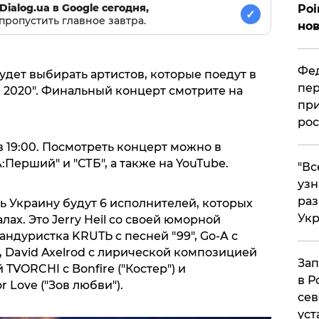
Dialog.ua в Google сегодня,
Poi
✓
пропустить главное завтра.
нов
Фед
будет выбирать артистов, которые поедут в
пер
 2020". Финальный концерт смотрите на
при
рос
 19:00. Посмотреть концерт можно в
Перший" и "СТБ", а также на YouTube.
​"В
узн
ра
ь Украину будут 6 исполнителей, которых
Ук
ах. Это Jerry Heil со своей юморной
андуристка KRUTЬ с песней "99", Go-A с
 David Axelrod с лирической композицией
Зап
 TVORCHI с Bonfire ("Костер") и
в Р
 Love ("Зов любви").
сев
уст