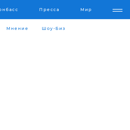
онбасс
Пресса
Мир
Мнение
Шоу-Биз