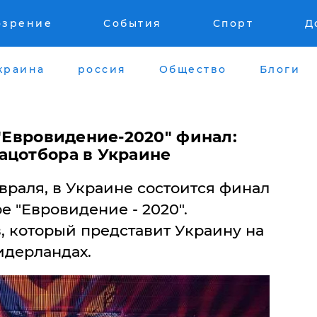
озрение
События
Спорт
Д
краина
россия
Общество
Блоги
 "Евровидение-2020" финал:
ацотбора в Украине
евраля, в Украине состоится финал
 "Евровидение - 2020".
, который представит Украину на
идерландах.