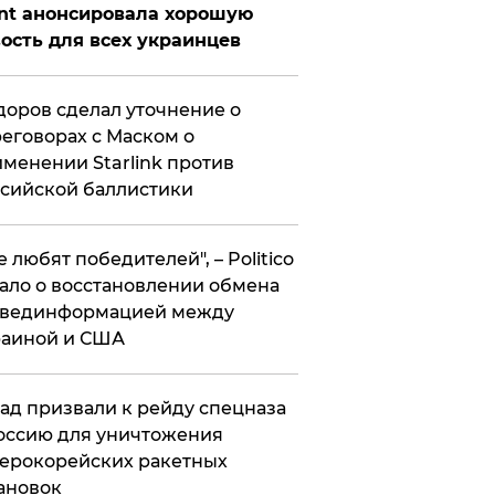
nt анонсировала хорошую
ость для всех украинцев
оров сделал уточнение о
еговорах с Маском о
менении Starlink против
сийской баллистики
се любят победителей", – Politico
ало о восстановлении обмена
звединформацией между
раиной и США
ад призвали к рейду спецназа
оссию для уничтожения
ерокорейских ракетных
ановок