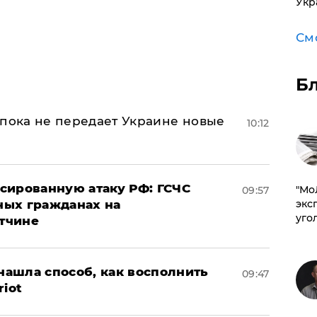
Укр
См
Б
 пока не передает Украине новые
10:12
сированную атаку РФ: ГСЧС
​"М
09:57
ных гражданах на
эксп
уго
тчине
ашла способ, как восполнить
09:47
riot