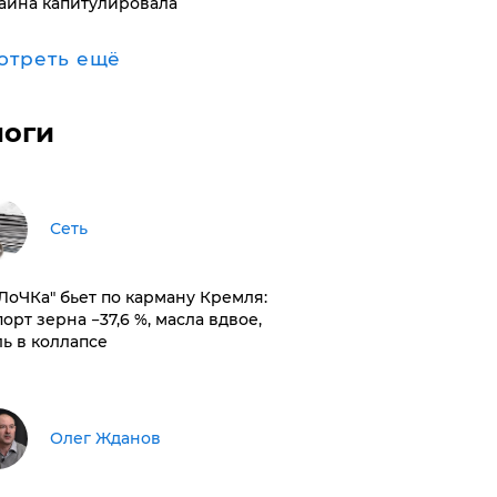
аина капитулировала
отреть ещё
логи
Сеть
оЛоЧКа" бьет по карману Кремля:
орт зерна −37,6 %, масла вдвое,
ль в коллапсе
Олег Жданов