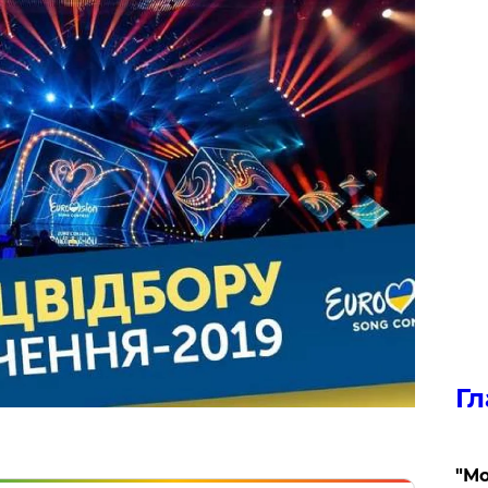
Гл
"Мо