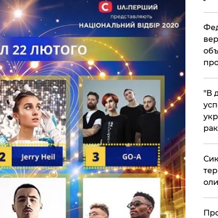
Фед
вер
объ
про
​"В
усп
укр
рак
Сик
тер
оли
​Пр