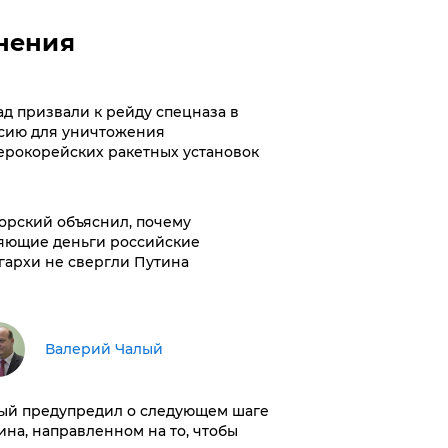
нения
ад призвали к рейду спецназа в
сию для уничтожения
ерокорейских ракетных установок
орский объяснил, почему
яющие деньги российские
гархи не свергли Путина
Валерий Чалый
ый предупредил о следующем шаге
ина, направленном на то, чтобы