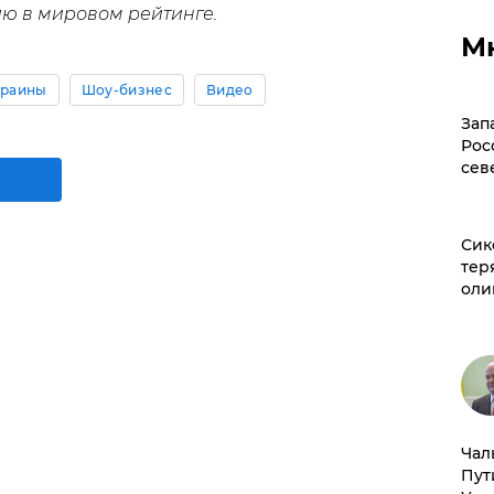
ю в мировом рейтинге.
М
краины
Шоу-бизнес
Видео
Зап
Рос
сев
Сик
тер
оли
Чал
Пут