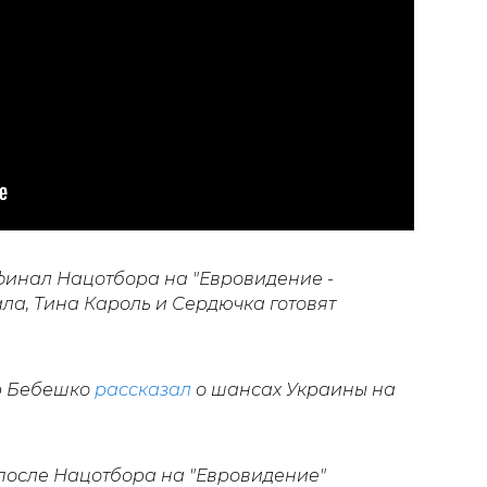
финал Нацотбора на "Евровидение -
ла, Тина Кароль и Сердючка готовят
р Бебешко
рассказал
о шансах Украины на
о после Нацотбора на "Евровидение"