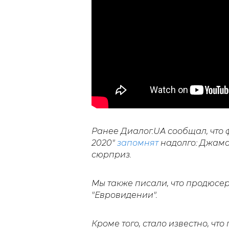
Ранее Диалог.UA сообщал, что 
2020"
запомнят
надолго: Джама
сюрприз.
Мы также писали, что продюсе
"Евровидении".
Кроме того, стало известно, чт