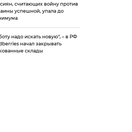
сиян, считающих войну против
аины успешной, упала до
нимума
боту надо искать новую", – в РФ
dberries начал закрывать
кованные склады