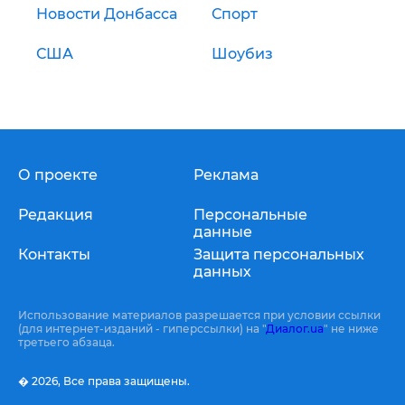
Новости Донбасса
Спорт
США
Шоубиз
О проекте
Реклама
Редакция
Персональные
данные
Контакты
Защита персональных
данных
Использование материалов разрешается при условии ссылки
(для интернет-изданий - гиперссылки) на "
Диалог.ua
" не ниже
третьего абзаца.
� 2026,
Все права защищены.