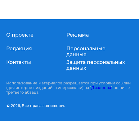
О проекте
Реклама
Редакция
Персональные
данные
Контакты
Защита персональных
данных
Использование материалов разрешается при условии ссылки
(для интернет-изданий - гиперссылки) на "
Диалог.ua
" не ниже
третьего абзаца.
� 2026,
Все права защищены.