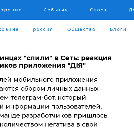
озрение
События
Спорт
Д
краина
россия
Общество
Блоги
инцах "слили" в Сеть: реакция
чиков приложения "ДІЯ"
елей мобильного приложения
маются сбором личных данных
ем телеграм-бот, который
ой информации пользователей,
команде разработчиков пришлось
количеством негатива в свой