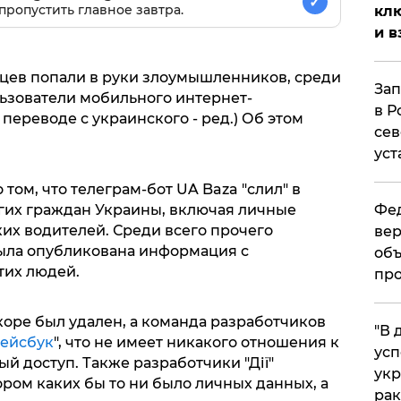
✓
пропустить главное завтра.
клю
и в
цев попали в руки злоумышленников, среди
Зап
льзователи мобильного интернет-
в Р
 переводе с украинского - ред.) Об этом
сев
уст
том, что телеграм-бот UA Baza "слил" в
гих граждан Украины, включая личные
Фед
их водителей. Среди всего прочего
вер
была опубликована информация с
объ
тих людей.
про
коре был удален, а команда разработчиков
​"В
ейсбук
", что не имеет никакого отношения к
усп
й доступ. Также разработчики "Дії"
укр
ором каких бы то ни было личных данных, а
рак