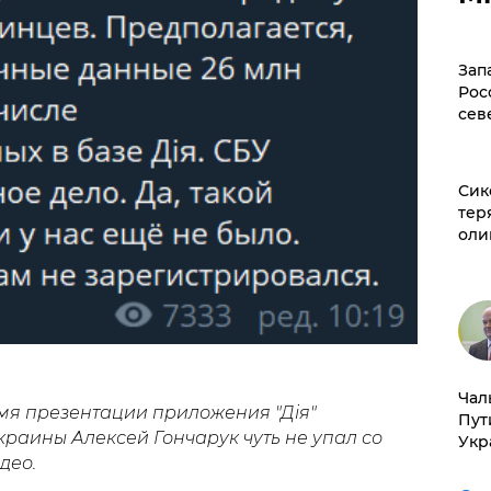
Зап
Рос
сев
Сик
тер
оли
Чал
ремя презентации приложения "Дія"
Пут
раины Алексей Гончарук чуть не упал со
Укр
део.