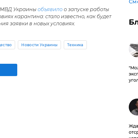
См
да МВД Украины
объявило
о запуске работы
виях карантина: стало известно, как будет
Б
ия заявки в новых условиях.
ество
Новости Украины
Техника
​"М
эксп
уго
Жда
отс