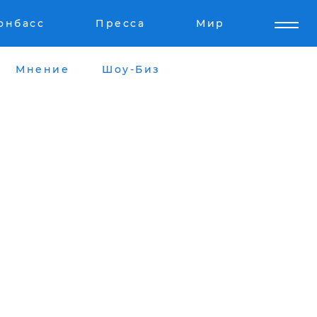
онбасс
Пресса
Мир
Мнение
Шоу-Биз