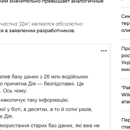
ии значительно превышает аналогичные
.
Сик
тер
ричастна "Дiя", являются абсолютно
оли
ся в заявлении разработчиков.
​Пр
рос
Укр
ми
"Ра
Wil
ата
Пер
гла