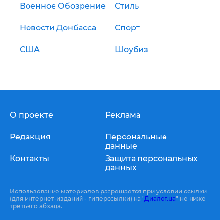
Военное Обозрение
Стиль
Новости Донбасса
Спорт
США
Шоубиз
О проекте
Реклама
Редакция
Персональные
данные
Контакты
Защита персональных
данных
Использование материалов разрешается при условии ссылки
(для интернет-изданий - гиперссылки) на "
Диалог.ua
" не ниже
третьего абзаца.