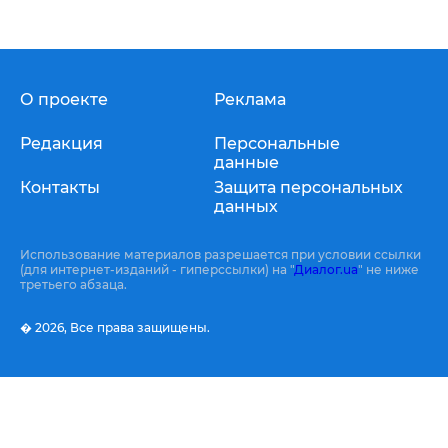
О проекте
Реклама
Редакция
Персональные
данные
Контакты
Защита персональных
данных
Использование материалов разрешается при условии ссылки
(для интернет-изданий - гиперссылки) на "
Диалог.ua
" не ниже
третьего абзаца.
� 2026,
Все права защищены.