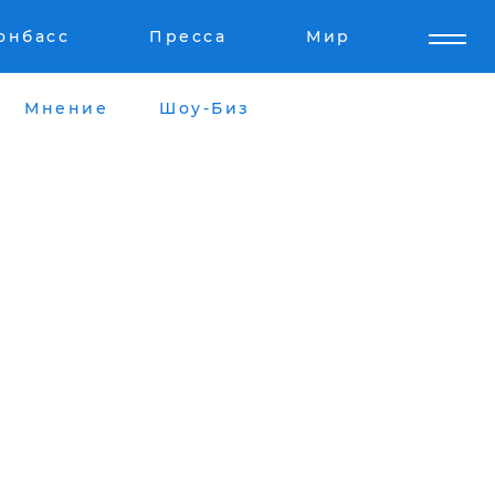
онбасс
Пресса
Мир
Мнение
Шоу-Биз