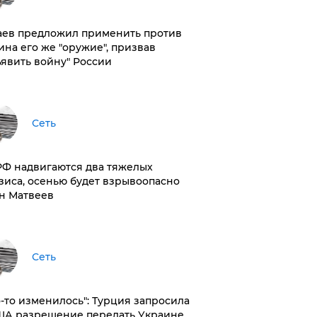
аев предложил применить против
ина его же "оружие", призвав
ъявить войну" России
Сеть
РФ надвигаются два тяжелых
зиса, осенью будет взрывоопасно
н Матвеев
Сеть
то-то изменилось": Турция запросила
ША разрешение передать Украине