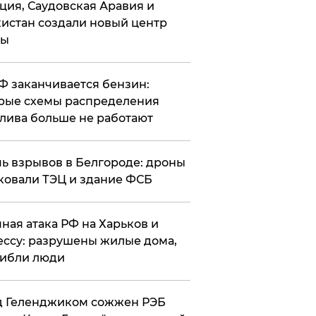
ция, Саудовская Аравия и
истан создали новый центр
лы
РФ заканчивается бензин:
рые схемы распределения
лива больше не работают
чь взрывов в Белгороде: дроны
ковали ТЭЦ и здание ФСБ
чная атака РФ на Харьков и
ссу: разрушены жилые дома,
ибли люди
д Геленджиком сожжен РЭБ