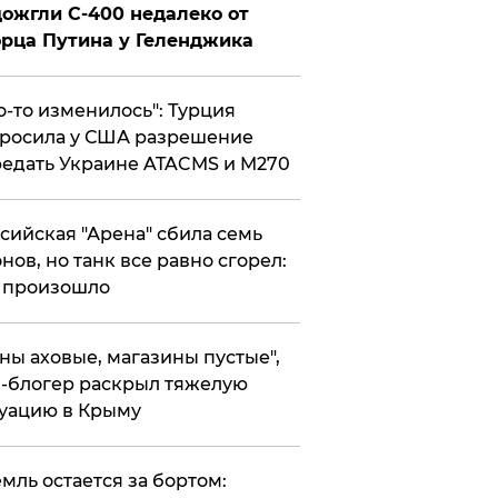
ожгли С-400 недалеко от
рца Путина у Геленджика
то-то изменилось": Турция
росила у США разрешение
едать Украине ATACMS и M270
ссийская "Арена" сбила семь
нов, но танк все равно сгорел:
 произошло
ены аховые, магазины пустые",
-блогер раскрыл тяжелую
уацию в Крыму
емль остается за бортом: