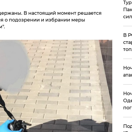
Тур
Пак
адержаны. В настоящий момент решается
си
я о подозрении и избрании меры
".
​В 
ста
топ
​Но
ата
​Но
Оде
пог
По