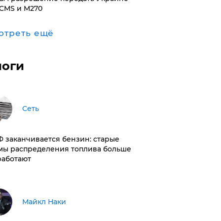
CMS и M270
отреть ещё
логи
Сеть
РФ заканчивается бензин: старые
мы распределения топлива больше
работают
Майкл Наки