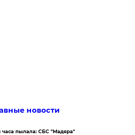
авные новости
 часа пылала: СБС "Мадяра"