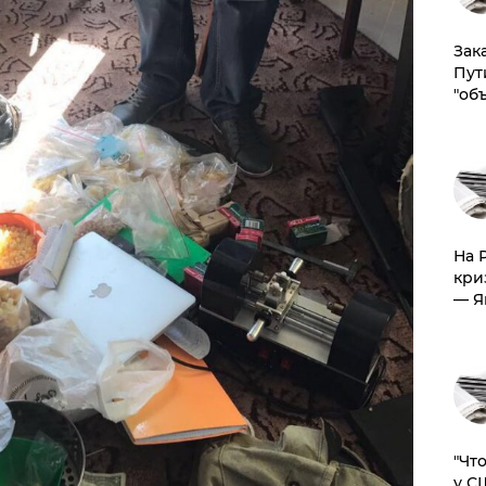
Зак
Пут
"об
На 
кри
— Я
​"Ч
у С