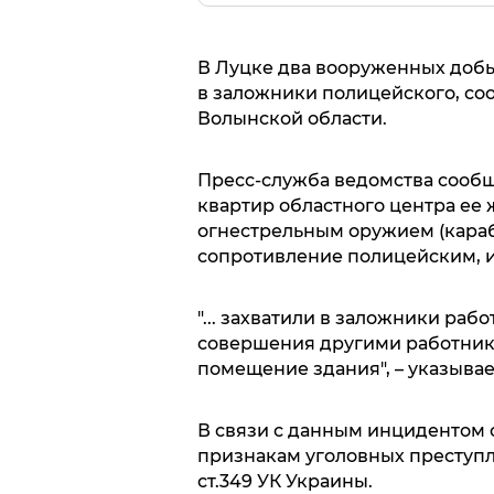
В Луцке два вооруженных добы
в заложники полицейского, соо
Волынской области.
Пресс-служба ведомства сообща
квартир областного центра ее 
огнестрельным оружием (караби
сопротивление полицейским, 
"... захватили в заложники ра
совершения другими работник
помещение здания", – указыва
В связи с данным инцидентом 
признакам уголовных преступлен
ст.349 УК Украины.