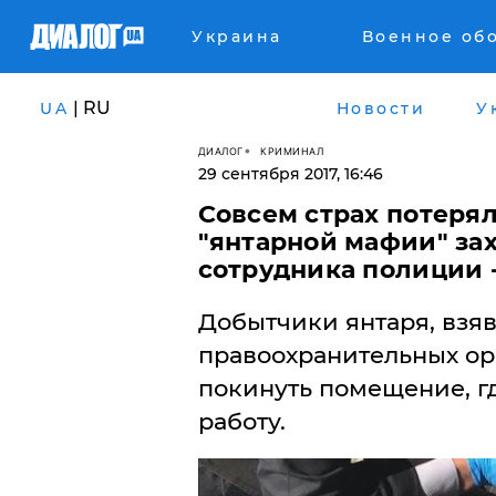
Украина
Военное об
| RU
UA
Новости
У
ДИАЛОГ
КРИМИНАЛ
29 сентября 2017, 16:46
Совсем страх потерял
"янтарной мафии" за
сотрудника полиции 
Добытчики янтаря, взя
правоохранительных орг
покинуть помещение, г
работу.