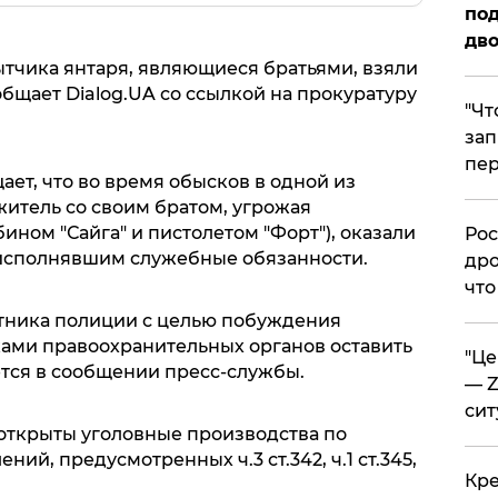
под
дво
тчика янтаря, являющиеся братьями, взяли
бщает Dialog.UA со ссылкой на прокуратуру
​"Ч
зап
пер
ет, что во время обысков в одной из
житель со своим братом, угрожая
ном "Сайга" и пистолетом "Форт"), оказали
​Ро
исполнявшим служебные обязанности.
дро
что
ботника полиции с целью побуждения
ами правоохранительных органов оставить
​"Ц
ется в сообщении пресс-службы.
— Z
сит
открыты уголовные производства по
ий, предусмотренных ч.3 ст.342, ч.1 ст.345,
​Кр