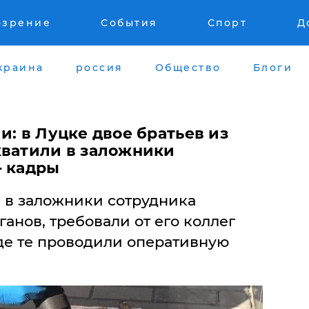
озрение
События
Спорт
Д
краина
россия
Общество
Блоги
и: в Луцке двое братьев из
хватили в заложники
- кадры
в в заложники сотрудника
анов, требовали от его коллег
де те проводили оперативную