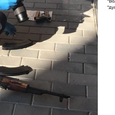
"Во
"ду