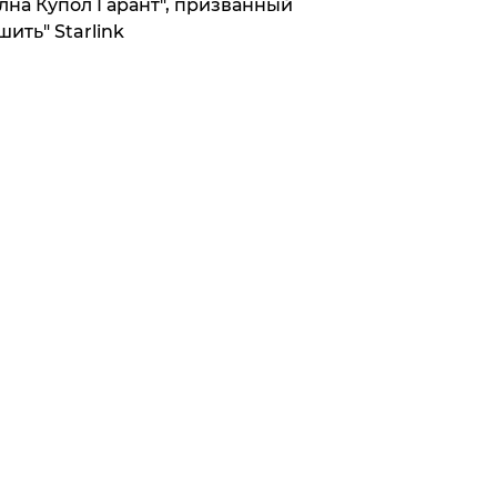
лна Купол Гарант", призванный
шить" Starlink