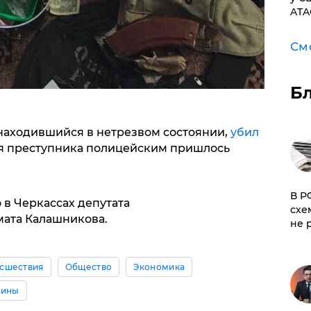
ATA
См
Б
находившийся в нетрезвом состоянии,
убил
 преступника полицейским пришлось
​В 
 в Черкассах депутата
схе
мата Калашникова.
не 
сшествия
Общество
Экономика
аины