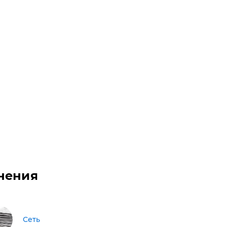
нения
Сеть