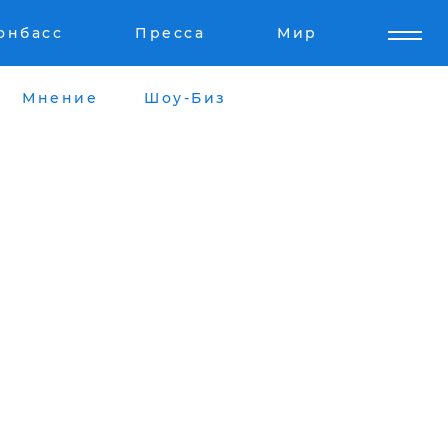
онбасс
Пресса
Мир
Мнение
Шоу-Биз