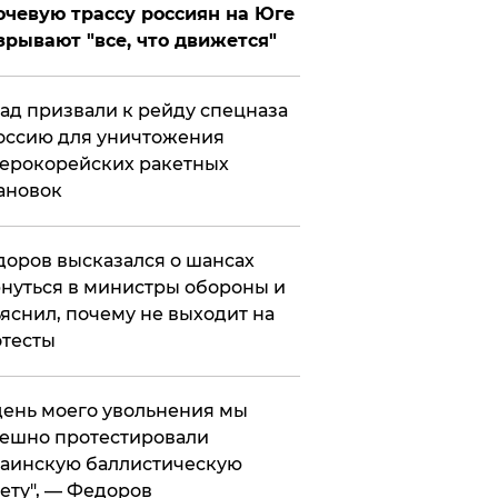
чевую трассу россиян на Юге
зрывают "все, что движется"
ад призвали к рейду спецназа
оссию для уничтожения
ерокорейских ракетных
ановок
оров высказался о шансах
нуться в министры обороны и
яснил, почему не выходит на
тесты
 день моего увольнения мы
ешно протестировали
аинскую баллистическую
ету", — Федоров