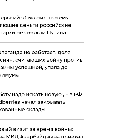
орский объяснил, почему
яющие деньги российские
гархи не свергли Путина
опаганда не работает: доля
сиян, считающих войну против
аины успешной, упала до
нимума
боту надо искать новую", – в РФ
dberries начал закрывать
кованные склады
вый визит за время войны:
ва МИД Азербайджана приехал