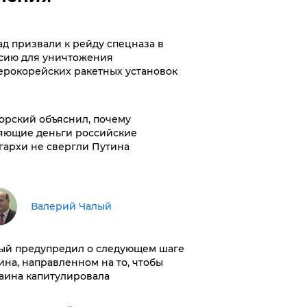
ад призвали к рейду спецназа в
сию для уничтожения
ерокорейских ракетных установок
орский объяснил, почему
яющие деньги российские
гархи не свергли Путина
Валерий Чалый
ый предупредил о следующем шаге
ина, направленном на то, чтобы
аина капитулировала