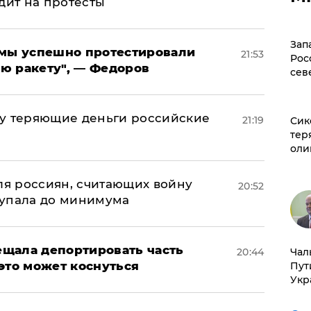
дит на протесты
Зап
я мы успешно протестировали
21:53
Рос
ю ракету", — Федоров
сев
му теряющие деньги российские
21:19
Сик
а
тер
оли
оля россиян, считающих войну
20:52
 упала до минимума
щала депортировать часть
20:44
Чал
это может коснуться
Пут
Укр