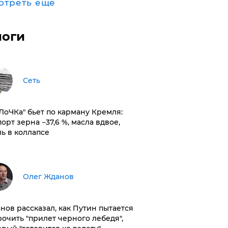
отреть ещё
логи
Сеть
оЛоЧКа" бьет по карману Кремля:
орт зерна −37,6 %, масла вдвое,
ль в коллапсе
Олег Жданов
нов рассказал, как Путин пытается
рочить "прилет черного лебедя",