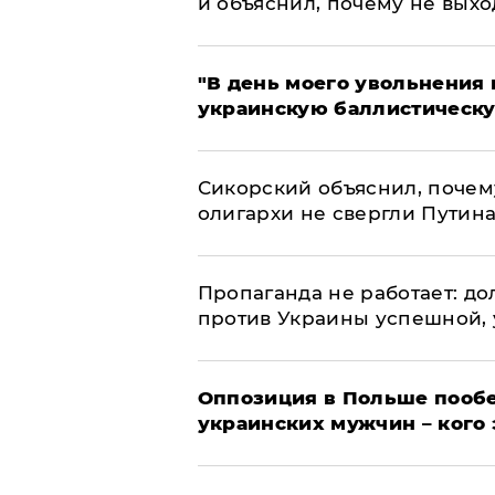
и объяснил, почему не выхо
​"В день моего увольнени
украинскую баллистическу
Сикорский объяснил, поче
олигархи не свергли Путин
​Пропаганда не работает: д
против Украины успешной,
Оппозиция в Польше пообе
украинских мужчин – кого 