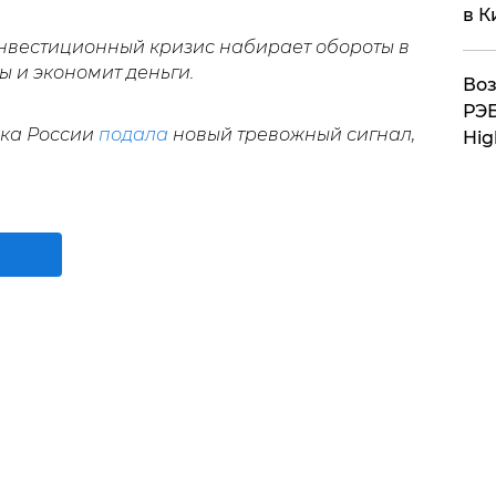
в К
инвестиционный кризис набирает обороты в
ы и экономит деньги.
Воз
РЭБ
ика России
подала
новый тревожный сигнал,
Hig