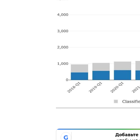
Добавьте 
G