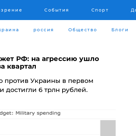
озрение
События
Спорт
Д
краина
россия
Общество
Блоги
джет РФ: на агрессию ушло
за квартал
ю против Украины в первом
и достигли 6 трлн рублей.