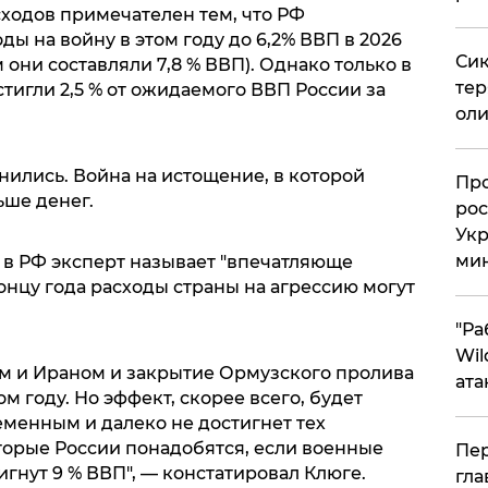
ходов примечателен тем, что РФ
ды на войну в этом году до 6,2% ВВП в 2026
Сик
м они составляли 7,8 % ВВП). Однако только в
тер
тигли 2,5 % от ожидаемого ВВП России за
оли
ились. Война на истощение, в которой
​Пр
ьше денег.
рос
Укр
ми
 в РФ эксперт называет "впечатляюще
концу года расходы страны на агрессию могут
"Ра
Wil
м и Ираном и закрытие Ормузского пролива
ата
м году. Но эффект, скорее всего, будет
менным и далеко не достигнет тех
торые России понадобятся, если военные
Пер
гнут 9 % ВВП", — констатировал Клюге.
гла