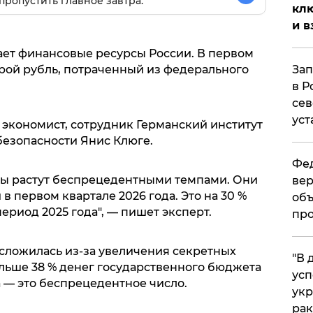
пропустить главное завтра.
клю
и в
ет финансовые ресурсы России. В первом
орой рубль, потраченный из федерального
Зап
в Р
сев
уст
экономист, сотрудник Германский институт
езопасности Янис Клюге.
Фед
ды растут беспрецедентными темпами. Они
вер
 в первом квартале 2026 года. Это на 30 %
объ
ериод 2025 года", — пишет эксперт.
про
 сложилась из-за увеличения секретных
​"В
ольше 38 % денег государственного бюджета
усп
 — это беспрецедентное число.
укр
рак