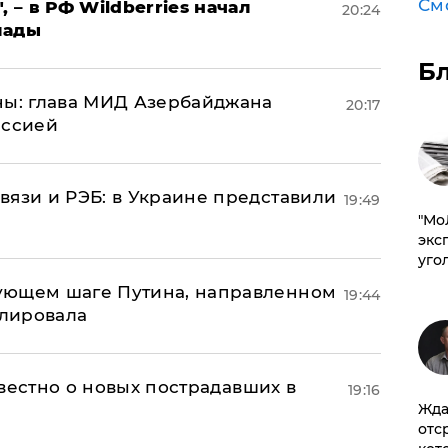
См
, – в РФ Wildberries начал
20:24
лады
Б
ны: глава МИД Азербайджана
20:17
иссией
вязи и РЭБ: в Украине представили
19:49
​"М
эксп
уго
ующем шаге Путина, направленном
19:44
улировала
известно о новых пострадавших в
19:16
Жда
отс