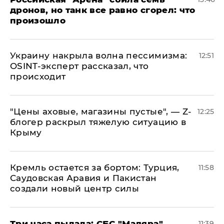
дронов, но танк все равно сгорел: что
произошло
​Украину накрыла волна пессимизма:
12:51
OSINT-эксперт рассказал, что
происходит
​"Цены аховые, магазины пустые", — Z-
12:25
блогер раскрыл тяжелую ситуацию в
Крыму
​Кремль остается за бортом: Турция,
11:58
Саудовская Аравия и Пакистан
создали новый центр силы
Три часа пылала: СБС "Мадяра"
11:39