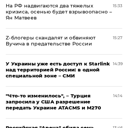
На РФ надвигаются два тяжелых
15:33
кризиса, осенью будет взрывоопасно –
Ян Матвеев
Z-блогеры скандалят и обвиняют
15:27
Вучича в предательстве России
У Украины уже есть доступ к Starlink
14:39
над территорией России: в одной
специальной зоне – СМИ
​"Что-то изменилось", – Турция
14:14
запросила у США разрешение
передать Украине ATACMS и M270
​Российская "Арена" сбила семь
13:46