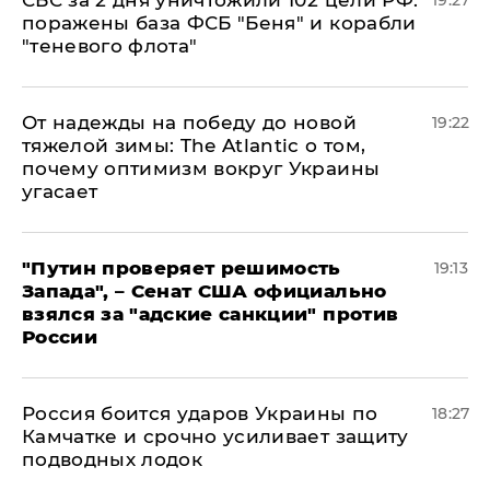
СБС за 2 дня уничтожили 102 цели РФ:
19:27
поражены база ФСБ "Беня" и корабли
"теневого флота"
От надежды на победу до новой
19:22
тяжелой зимы: The Atlantic о том,
почему оптимизм вокруг Украины
угасает
"Путин проверяет решимость
19:13
Запада", – Сенат США официально
взялся за "адские санкции" против
России
Россия боится ударов Украины по
18:27
Камчатке и срочно усиливает защиту
подводных лодок