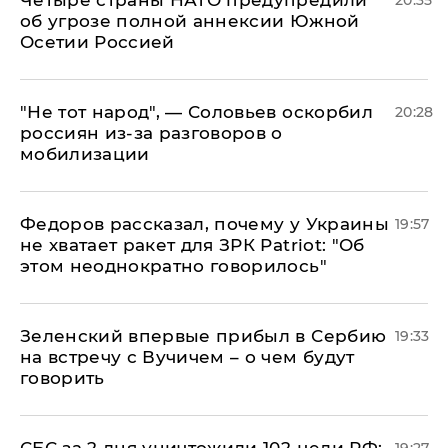
Четыре страны НАТО предупредили
20:35
об угрозе полной аннексии Южной
Осетии Россией
​"Не тот народ", — Соловьев оскорбил
20:28
россиян из-за разговоров о
мобилизации
Федоров рассказал, почему у Украины
19:57
не хватает ракет для ЗРК Patriot: "Об
этом неоднократно говорилось"
Зеленский впервые прибыл в Сербию
19:33
на встречу с Вучичем – о чем будут
говорить