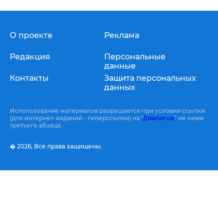
О проекте
Реклама
Редакция
Персональные
данные
Контакты
Защита персональных
данных
Использование материалов разрешается при условии ссылки
(для интернет-изданий - гиперссылки) на "
Диалог.ua
" не ниже
третьего абзаца.
� 2026,
Все права защищены.