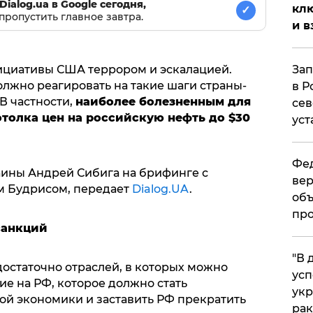
Dialog.ua в Google сегодня,
клю
✓
пропустить главное завтра.
и в
ициативы США террором и эскалацией.
Зап
жно реагировать на такие шаги страны-
в Р
В частности,
наиболее болезненным для
сев
толка цен на российскую нефть до
$30
уст
Фед
аины Андрей Сибига на брифинге с
вер
м Будрисом, передает
Dialog.UA
.
объ
про
санкций
​"В
достаточно отраслей, в которых можно
усп
е на РФ, которое должно стать
укр
й экономики и заставить РФ прекратить
рак