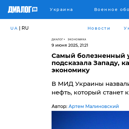
Украина
Военное об
| RU
UA
Новости
У
ДИАЛОГ
ЭКОНОМИКА
9 июня 2025, 21:21
Самый болезненный у
подсказала Западу, к
экономику
В МИД Украины назвали
нефть, который станет 
Автор:
Артем Малиновский