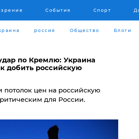
озрение
События
Спорт
Д
краина
россия
Общество
Блоги
дар по Кремлю: Украина
ак добить российскую
 потолок цен на российскую
критическим для России.