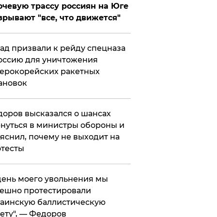
чевую трассу россиян на Юге
зрывают "все, что движется"
ад призвали к рейду спецназа
оссию для уничтожения
ерокорейских ракетных
ановок
оров высказался о шансах
нуться в министры обороны и
яснил, почему не выходит на
тесты
 день моего увольнения мы
ешно протестировали
аинскую баллистическую
ету", — Федоров