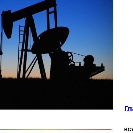
Гл
ВСУ