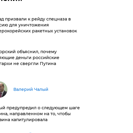
ад призвали к рейду спецназа в
сию для уничтожения
ерокорейских ракетных установок
орский объяснил, почему
яющие деньги российские
гархи не свергли Путина
Валерий Чалый
ый предупредил о следующем шаге
ина, направленном на то, чтобы
аина капитулировала