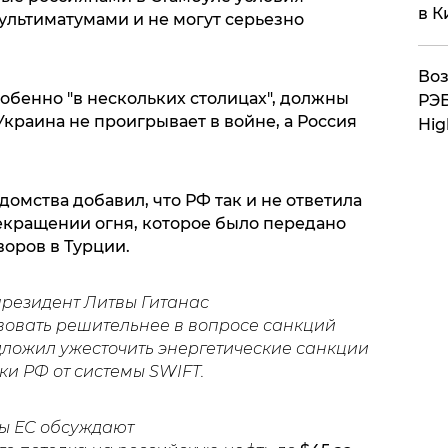
в К
льтиматумами и не могут серьезно
Воз
собенно "в нескольких столицах", должны
РЭБ
Украина не проигрывает в войне, а Россия
Hig
омства добавил, что РФ так и не ответила
кращении огня, которое было передано
оров в Турции.
 президент Литвы Гитанас
вовать решительнее в вопросе санкций
едложил ужесточить энергетические санкции
ки РФ от системы SWIFT.
ны ЕС обсуждают