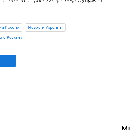
о потолка на российскую нефть до
$45 за
ии России
Новости Украины
ы с Россией
М