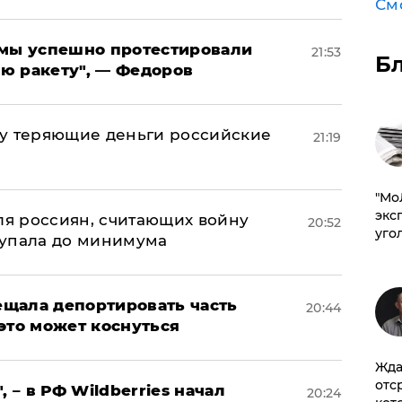
См
я мы успешно протестировали
21:53
Б
ю ракету", — Федоров
му теряющие деньги российские
21:19
а
​"М
эксп
оля россиян, считающих войну
20:52
уго
 упала до минимума
щала депортировать часть
20:44
это может коснуться
Жда
отс
, – в РФ Wildberries начал
20:24