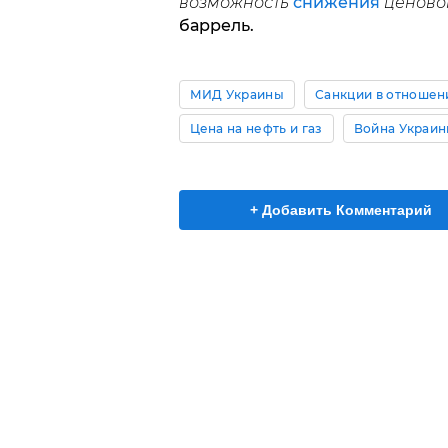
возможность
снижения
ценовог
баррель.
МИД Украины
Санкции в отношен
Цена на нефть и газ
Война Украин
+ Добавить Комментарий