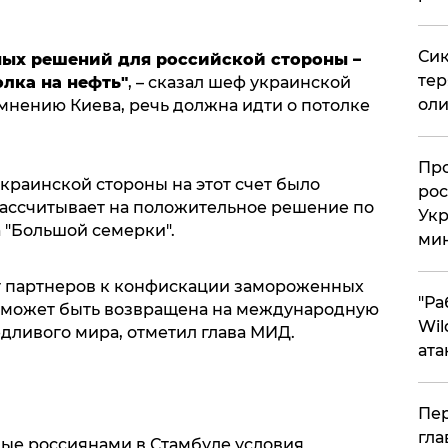
Сик
ных решений для российской стороны –
тер
лка на нефть"
, – сказал шеф украинской
оли
 мнению Киева, речь должна идти о потолке
​Пр
краинской стороны на этот счет было
рос
рассчитывает на положительное решение по
Укр
а "Большой семерки".
ми
т партнеров к конфискации замороженных
"Ра
е может быть возвращена на международную
Wil
дливого мира, отметил глава МИД.
ата
Пер
гла
ные россиянами в Стамбуле условия