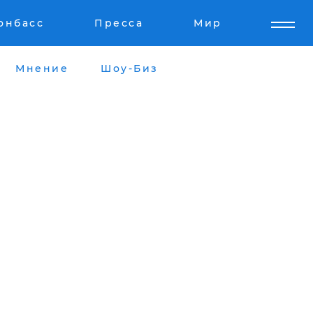
онбасс
Пресса
Мир
Мнение
Шоу-Биз