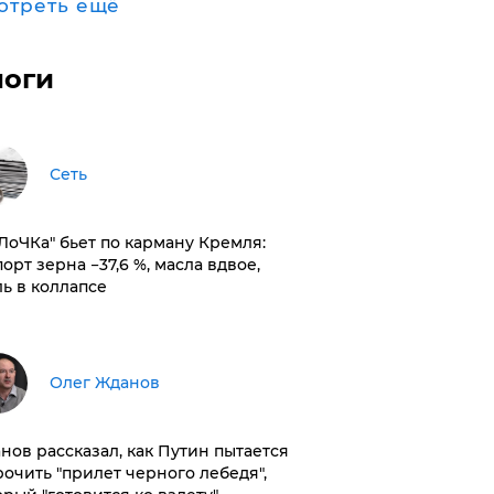
отреть ещё
логи
Сеть
оЛоЧКа" бьет по карману Кремля:
орт зерна −37,6 %, масла вдвое,
ль в коллапсе
Олег Жданов
нов рассказал, как Путин пытается
рочить "прилет черного лебедя",