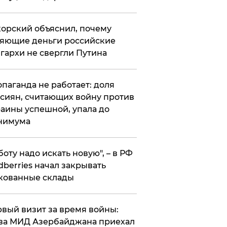
орский объяснил, почему
яющие деньги российские
гархи не свергли Путина
опаганда не работает: доля
сиян, считающих войну против
аины успешной, упала до
нимума
боту надо искать новую", – в РФ
dberries начал закрывать
кованные склады
вый визит за время войны:
ва МИД Азербайджана приехал