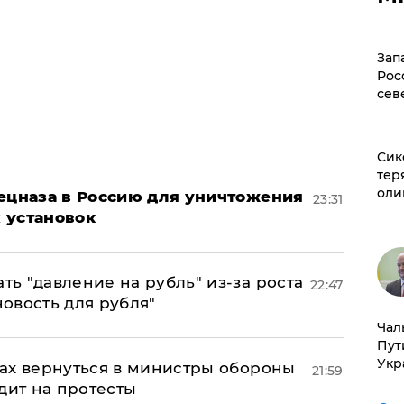
Зап
Рос
сев
Сик
тер
оли
пецназа в Россию для уничтожения
23:31
 установок
ь "давление на рубль" из-за роста
22:47
новость для рубля"
Чал
Пут
Укр
ах вернуться в министры обороны
21:59
дит на протесты