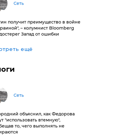
Сеть
тин получит преимущество в войне
краиной", – колумнист Bloomberg
достерег Запад от ошибки
отреть ещё
логи
Сеть
ородний объяснил, как Федорова
ут "использовать втемную",
бещав то, чего выполнять не
ираются