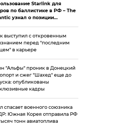
ользование Starlink для
ров по баллистике в РФ – The
antic узнал о позиции
знесмена
к выступил с откровенным
знанием перед "последним
цем" в карьере
н "Альфы" проник в Донецкий
опорт и сжег "Шахед" еще до
уска: опубликованы
склюзивные кадры
ул спасает военного союзника
Р: Южная Корея отправила РФ
тысяч тонн авиатоплива