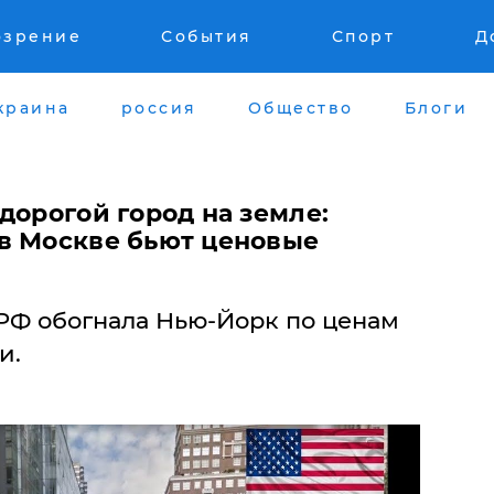
озрение
События
Спорт
Д
краина
россия
Общество
Блоги
 дорогой город на земле:
в Москве бьют ценовые
 РФ обогнала Нью-Йорк по ценам
и.