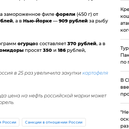
Кре
на замороженное филе
форели
(450 г) от
кош
ублей
, а в
Нью-Йорке
—
909 рублей
за рыбу
ата
ког
лограмм
огурцо
в составляет
370 рублей
, а в
Тур
омидоры
просят
350
и
186
рублей,
Пак
по 
оссия в 25 раз увеличила закупки
картофеля
В С
вве
про
да цена на нефть российской марки может
ррель.
​"Н
оск
и России
Санкции в отношении России
раз