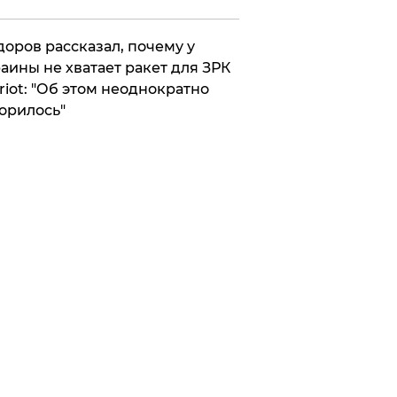
оров рассказал, почему у
аины не хватает ракет для ЗРК
riot: "Об этом неоднократно
орилось"