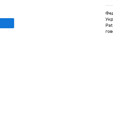
Фед
Укр
Pat
гов