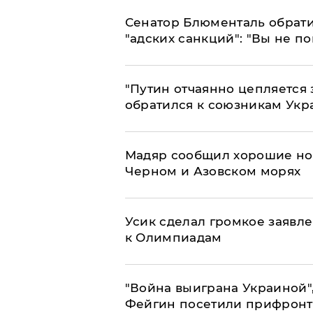
Сенатор Блюменталь обрати
"адских санкций": "Вы не п
"Путин отчаянно цепляется 
обратился к союзникам Ук
Мадяр сообщил хорошие нов
Черном и Азовском морях
Усик сделал громкое заявл
к Олимпиадам
"Война выиграна Украиной"
Фейгин посетили прифронт