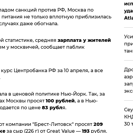
исп
ападом санкций против РФ, Москва по
уда
 питания не только вплотную приблизилась
Atl
случаях даже обогнала.
би
Уси
й статистике, средняя
зарплата у жителей
при
чем у москвичей, сообщает паблик
тан
Дро
курс Центробанка РФ за 10 апреля, а все
аэр
.
зап
эк
ла в ценовой политике Нью-Йорк. Так, за
нах Москвы просят
100 рублей
, а в Нью-
родается по цене
83 рубл
я.
​Се
КНД
30 
от компании "Брест-Литовск" просят
209
ке
за сыр (226 г) от Great Value —
193
рубля.