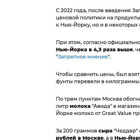
С 2022 года, после введения З
ценовой политики на продукты
к Нью-Йорку, но и в некоторых 
При этом, согласно официально
Нью-Йорка в 4,3 раза выше
, 
"
Запретное мнение
".
Чтобы сравнить цены, был взят 
фунты перевели в килограммы
По трем пунктам Москва обогна
литр
молока
"Авида" в магази
Йорке молоко от Great Value п
За 200 граммов
сыра
"Чеддер" 
рублей в Москве
, а в
Нью-Йор