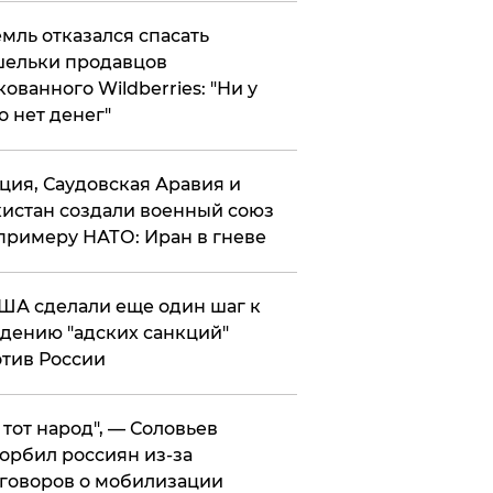
мль отказался спасать
ельки продавцов
кованного Wildberries: "Ни у
о нет денег"
ция, Саудовская Аравия и
истан создали военный союз
примеру НАТО: Иран в гневе
ША сделали еще один шаг к
дению "адских санкций"
тив России
е тот народ", — Соловьев
орбил россиян из-за
говоров о мобилизации