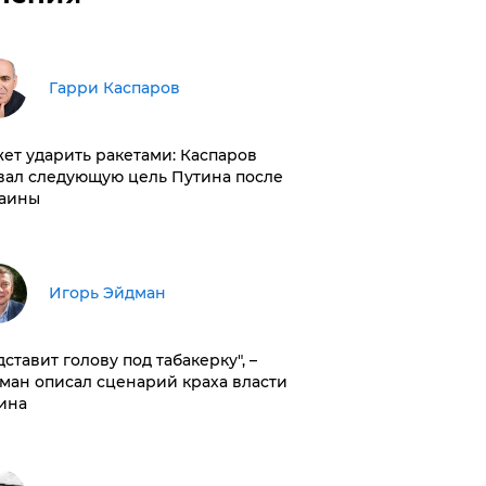
Гарри Каспаров
ет ударить ракетами: Каспаров
вал следующую цель Путина после
аины
Игорь Эйдман
дставит голову под табакерку", –
ман описал сценарий краха власти
ина