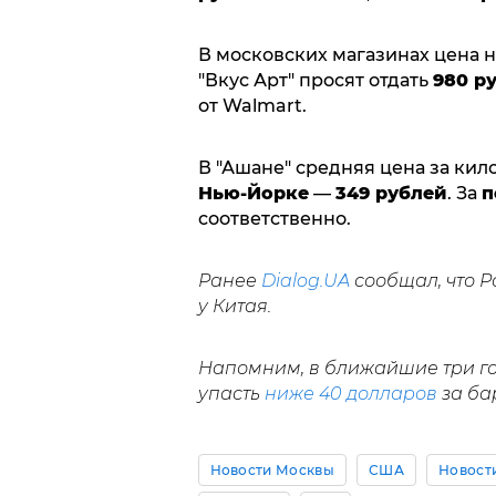
В московских магазинах цена 
"Вкус Арт" просят отдать
980 р
от Walmart.
В "Ашане" средняя цена за ки
Нью-Йорке
—
349 рублей
. За
п
соответственно.
Ранее
Dialog.UA
сообщал, что Р
у Китая.
Напомним, в ближайшие три го
упасть
ниже 40 долларов
за ба
Новости Москвы
США
Новост