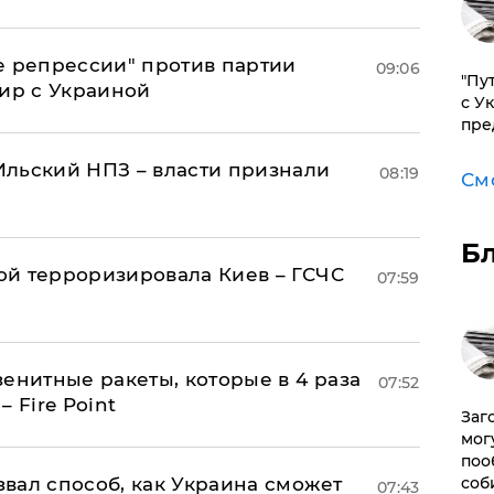
е репрессии" против партии
09:06
"Пу
мир с Украиной
с У
пре
льский НПЗ – власти признали
08:19
См
Б
й терроризировала Киев – ГСЧС
07:59
енитные ракеты, которые в 4 раза
07:52
 Fire Point
Заг
мог
поо
вал способ, как Украина сможет
соб
07:43