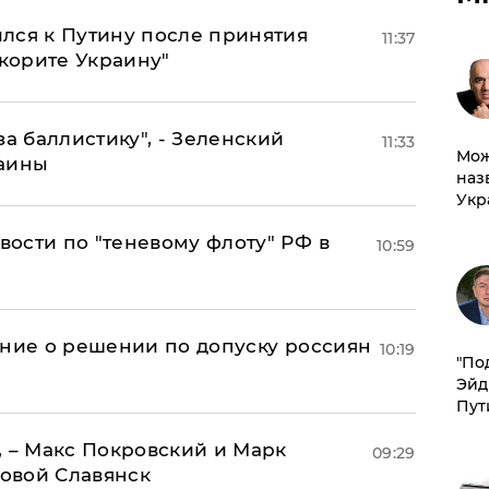
лся к Путину после принятия
11:37
окорите Украину"
за баллистику", - Зеленский
11:33
Мож
раины
наз
Укр
ости по "теневому флоту" РФ в
10:59
ение о решении по допуску россиян
10:19
​"По
Эйд
Пут
, – Макс Покровский и Марк
09:29
овой Славянск