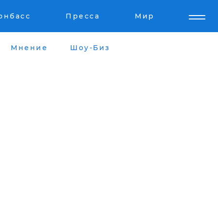
онбасс
Пресса
Мир
Мнение
Шоу-Биз