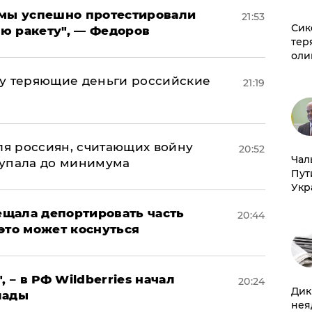
я мы успешно протестировали
21:53
Сик
ю ракету", — Федоров
тер
оли
му теряющие деньги российские
21:19
а
оля россиян, считающих войну
20:52
Чал
 упала до минимума
Пут
Укр
щала депортировать часть
20:44
это может коснуться
, – в РФ Wildberries начал
20:24
Дик
лады
нея