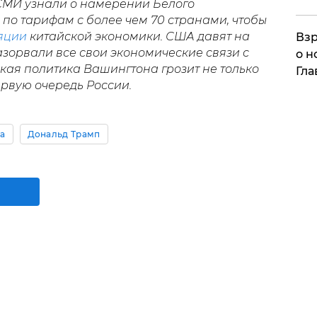
 СМИ узнали о намерении Белого
по тарифам с более чем 70 странами, чтобы
яции
китайской экономики. США давят на
Взр
разорвали все свои экономические связи с
о н
кая политика Вашингтона грозит не только
Гла
первую очередь России.
а
Дональд Трамп