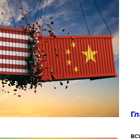
Гл
ВСУ