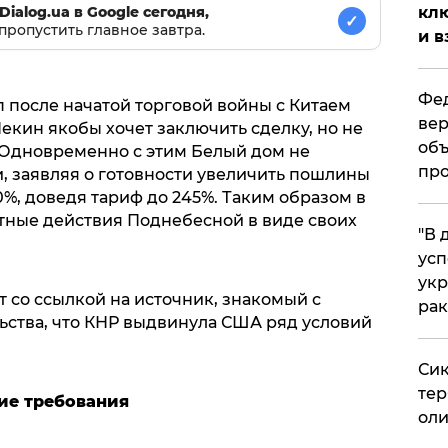
клю
Dialog.ua в Google сегодня,
✓
пропустить главное завтра.
и в
Фед
после начатой торговой войны с Китаем
вер
екин якобы хочет заключить сделку, но не
объ
. Одновременно с этим Белый дом не
про
, заявляя о готовности увеличить пошлины
0%, доведя тариф до 245%. Таким образом в
тные действия Поднебесной в виде своих
​"В
усп
укр
 со ссылкой на источник, знакомый с
рак
ьства, что КНР выдвинула США ряд условий
Сик
тер
гие требования
оли