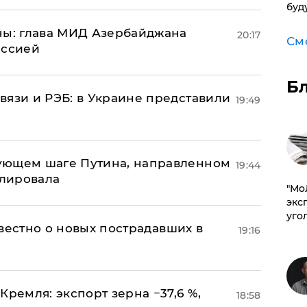
буд
ны: глава МИД Азербайджана
20:17
См
иссией
Б
вязи и РЭБ: в Украине представили
19:49
ующем шаге Путина, направленном
19:44
улировала
​"М
эксп
уго
известно о новых пострадавших в
19:16
Кремля: экспорт зерна −37,6 %,
18:58