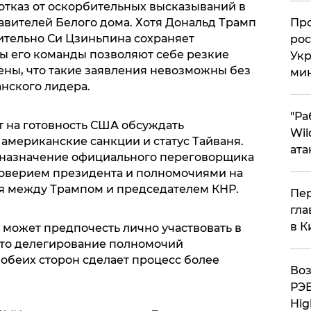
отказ от оскорбительных высказываний в
​Пр
авителей Белого дома. Хотя Дональд Трамп
ительно Си Цзиньпина сохраняет
рос
ы его команды позволяют себе резкие
Укр
ны, что такие заявления невозможны без
ми
нского лидера.
"Ра
т на готовность США обсуждать
Wil
американские санкции и статус Тайваня.
ата
 назначение официального переговорщика
доверием президента и полномочиями на
я между Трампом и председателем КНР.
Пер
гла
в К
 может предпочесть лично участвовать в
 что делегирование полномочий
беих сторон сделает процесс более
Воз
РЭБ
Hig