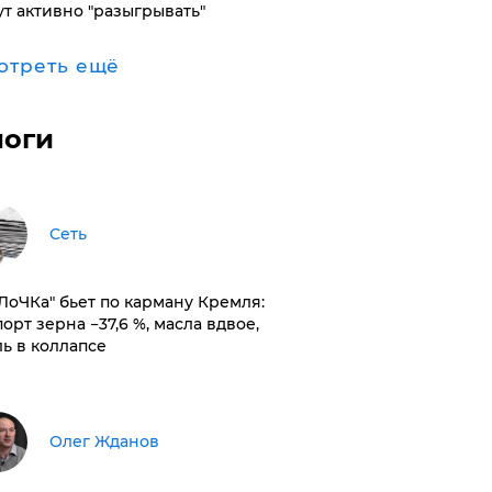
ут активно "разыгрывать"
отреть ещё
логи
Сеть
оЛоЧКа" бьет по карману Кремля:
орт зерна −37,6 %, масла вдвое,
ль в коллапсе
Олег Жданов