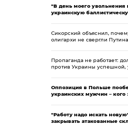
​"В день моего увольнени
украинскую баллистическу
Сикорский объяснил, поче
олигархи не свергли Путин
​Пропаганда не работает: д
против Украины успешной,
Оппозиция в Польше пообе
украинских мужчин – кого 
"Работу надо искать новую"
закрывать атакованные ск