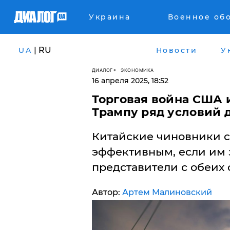
Украина
Военное об
| RU
UA
Новости
У
ДИАЛОГ
ЭКОНОМИКА
16 апреля 2025, 18:52
Торговая война США 
Трампу ряд условий 
Китайские чиновники сч
эффективным, если им
представители с обеих с
Автор:
Артем Малиновский