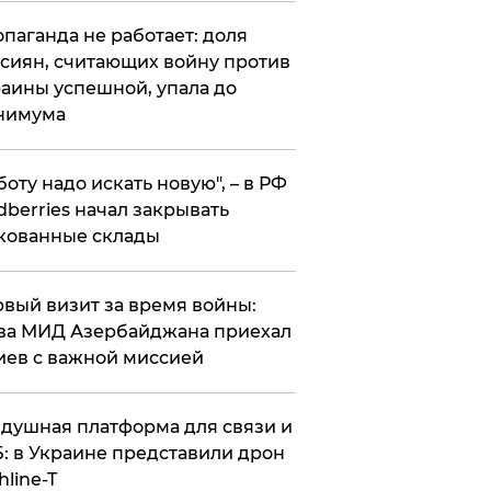
опаганда не работает: доля
сиян, считающих войну против
аины успешной, упала до
нимума
боту надо искать новую", – в РФ
dberries начал закрывать
кованные склады
вый визит за время войны:
ва МИД Азербайджана приехал
иев с важной миссией
душная платформа для связи и
: в Украине представили дрон
hline-T