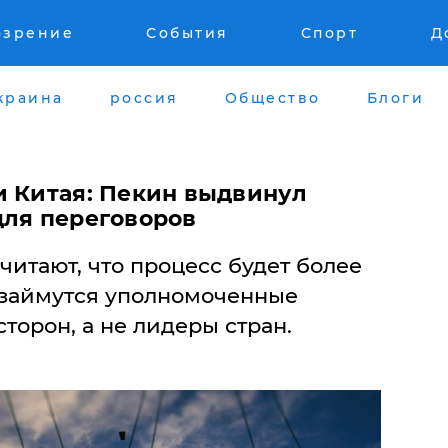
озрение
События
Спорт
Д
краина
россия
Общество
Блоги
и Китая: Пекин выдвинул
для переговоров
итают, что процесс будет более
 займутся уполномоченные
торон, а не лидеры стран.