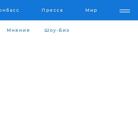
онбасс
Пресса
Мир
Мнение
Шоу-Биз