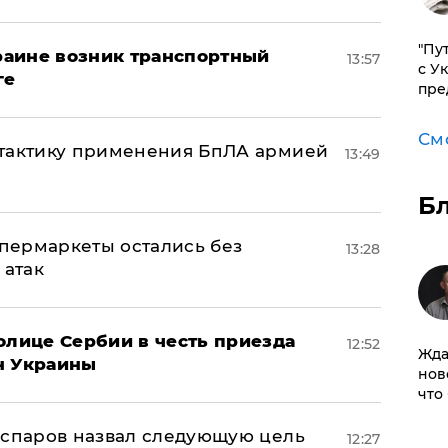
"Пу
краине возник транспортный
13:57
с У
ге
пре
См
 тактику применения БпЛА армией
13:49
Б
пермаркеты остались без
13:28
 атак
олице Сербии в честь приезда
12:52
Жда
н Украины
нов
что
аспаров назвал следующую цель
12:27