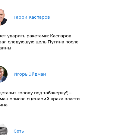
Гарри Каспаров
ет ударить ракетами: Каспаров
вал следующую цель Путина после
аины
Игорь Эйдман
дставит голову под табакерку", –
ман описал сценарий краха власти
ина
Сеть