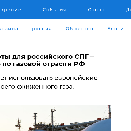
озрение
События
Спорт
Д
краина
россия
Общество
Блоги
ты для российского СПГ –
 по газовой отрасли РФ
жет использовать европейские
оего сжиженного газа.