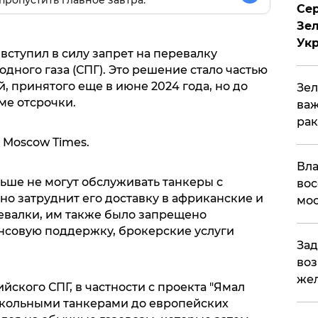
пропустить главное завтра.
Сер
Зел
Ук
С вступил в силу запрет на перевалку
ного газа (СПГ). Это решение стало частью
, принятого еще в июне 2024 года, но до
Зел
ме отсрочки.
важ
рак
 Moscow Times.
Вла
ьше не могут обслуживать танкеры с
вос
но затруднит его доставку в африканские и
мос
евалки, им также было запрещено
нсовую поддержку, брокерские услуги
Зад
воз
жел
йского СПГ, в частности с проекта "Ямал
окольными танкерами до европейских