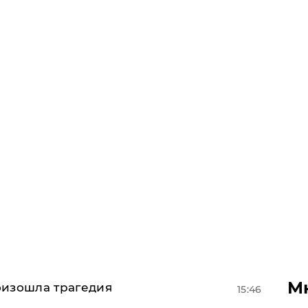
М
оизошла трагедия
15:46