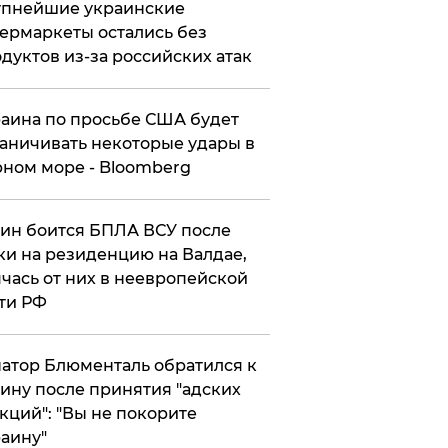
упнейшие украинские
ермаркеты остались без
дуктов из-за российских атак
аина по просьбе США будет
аничивать некоторые удары в
ном море - Bloomberg
ин боится БПЛА ВСУ после
ки на резиденцию на Валдае,
чась от них в неевропейской
ти РФ
атор Блюменталь обратился к
ину после принятия "адских
кций": "Вы не покорите
аину"