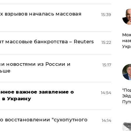
х взрывов началась массовая
15:39
Мож
наз
ят массовые банкротства – Reuters
15:22
Укр
и новостями из России и
15:17
льше
​"По
нное важное заявление о
14:54
Эйд
t в Украину
Пут
о восстановлении "сухопутного
14:14