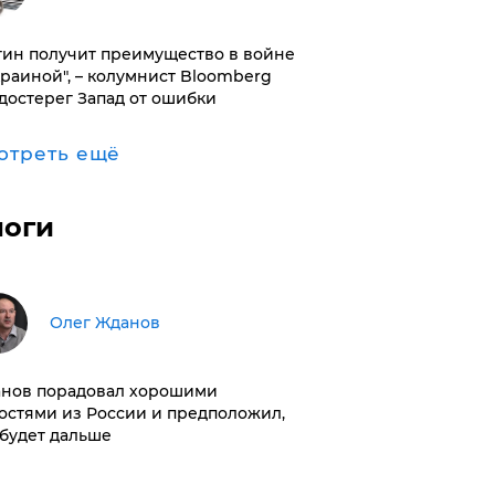
тин получит преимущество в войне
краиной", – колумнист Bloomberg
достерег Запад от ошибки
отреть ещё
логи
Олег Жданов
нов порадовал хорошими
остями из России и предположил,
 будет дальше