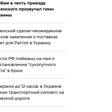
бии в честь приезда
енского прозвучал гимн
раины
енский сделал неожиданное
ное заявление о поставках
ет для Patriot в Украину
сти РФ пойманы на лжи о
становлении "сухопутного
та" в Крым
ержки до 12 часов: в Украине
ник транспортный коллапс на
езной дороге