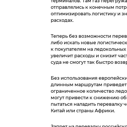
терминалов. Там газ перегружа
отправлялись к конечным потр
оптимизировать логистику и з
расходах.
Теперь без возможности перев
либо искать новые логистичес
к покупателям на ледокольных
увеличит расходы и снизит час
суда не смогут так быстро воз
Без использования европейски
длинным маршрутам приведет 
ограниченное количество лед
могут привести к снижению общ
пытаться наладить перевалку ч
Китай или страны Африки.
Запрет на перевалку российско