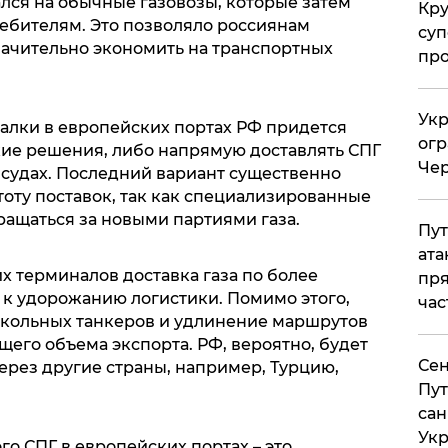
лся на обычные газовозы, которые затем
Кр
ебителям. Это позволяло россиянам
суп
начительно экономить на транспортных
про
Укр
алки в европейских портах РФ придется
огр
кие решения, либо напрямую доставлять СПГ
Чер
 судах. Последний вариант существенно
тоту поставок, так как специализированные
вращаться за новыми партиями газа.
Пут
ата
х терминалов доставка газа по более
пря
к удорожанию логистики. Помимо этого,
час
окольных танкеров и удлинение маршрутов
его объема экспорта. РФ, вероятно, будет
Сен
ерез другие страны, например, Турцию,
Пут
сан
Укр
го СПГ в европейских портах – это