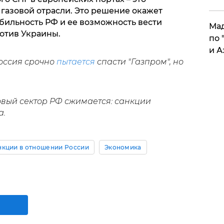
газовой отрасли. Это решение окажет
бильность РФ и ее возможность вести
Мад
отив Украины.
по 
и А
оссия срочно
пытается
спасти "Газпром", но
овый сектор РФ сжимается: санкции
а.
нкции в отношении России
Экономика