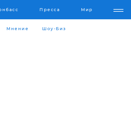
онбасс
Пресса
Мир
Мнение
Шоу-Биз