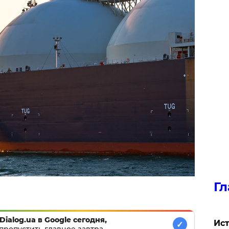
Гл
Dialog.ua в Google сегодня,
Ист
✓