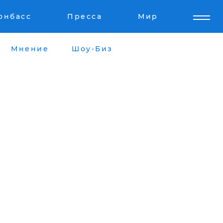
онбасс
Пресса
Мир
Мнение
Шоу-Биз