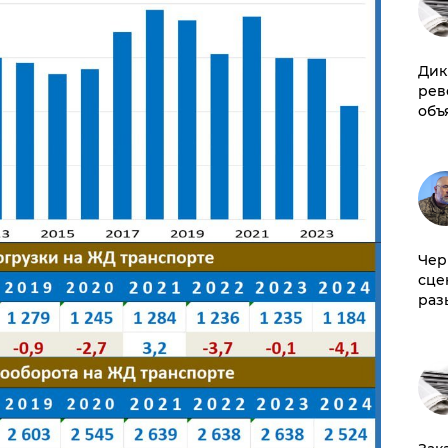
Дик
рев
объ
Чер
сце
раз