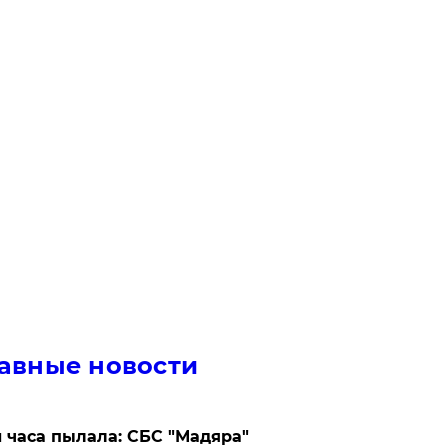
авные новости
 часа пылала: СБС "Мадяра"