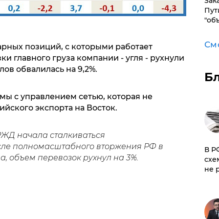
Зак
Пут
"об
См
варных позиций, с которыми работает
и главного груза компании - угля - рухнули
лов обвалилась на 9,2%.
Б
ы с управлением сетью, которая не
ийского экспорта на Восток.
 РЖД начала сталкиваться
сле полномасштабного вторжения РФ в
​В 
да, объем перевозок рухнул на 3%.
схе
не 