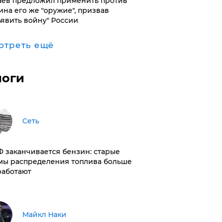
аев предложил применить против
ина его же "оружие", призвав
ъявить войну" России
отреть ещё
логи
Сеть
РФ заканчивается бензин: старые
мы распределения топлива больше
работают
Майкл Наки