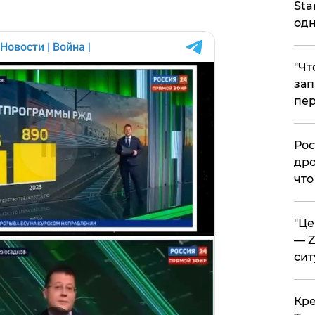
Sta
одн
​"Ч
зап
пер
​Ро
дро
что
​"Ц
— Z
сит
​Кр