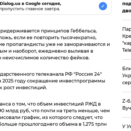
под
Dialog.ua в Google сегодня,
✓
пропустить главное завтра.
дво
Пар
придерживается принципов Геббельса,
Кре
ложь, если ее повторить тысячекратно,
"ка
кие пропагандисты уже не заморачиваются и
Tel
ым и наоборот, ежедневно выливая в
 неисчислимое количество фейков.
Бли
дарственного телеканала РФ "Россия 24"
Укр
в 2025 году сокращение инвестпрограммы
сер
к рост инвестиций.
Z-б
са о том, что объем инвестиций РЖД в
Вуч
0 млрд руб, что почти на треть меньше, чем
совали график, из которого следует, что
больше прошлогоднего объема в 1,275 трлн
У У