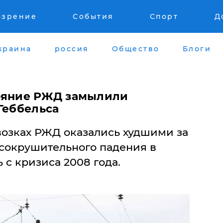
озрение
События
Спорт
Д
краина
россия
Общество
Блоги
тояние РЖД замылили
Геббельса
возках РЖД оказались худшими за
ь сокрушительного падения в
 с кризиса 2008 года.