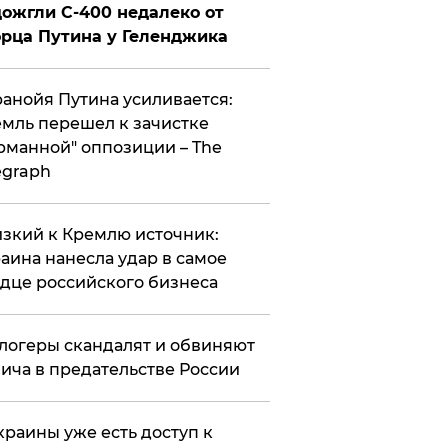
ожгли С-400 недалеко от
рца Путина у Геленджика
анойя Путина усиливается:
мль перешел к зачистке
рманной" оппозиции – The
egraph
зкий к Кремлю источник:
аина нанесла удар в самое
дце российского бизнеса
логеры скандалят и обвиняют
ича в предательстве России
краины уже есть доступ к