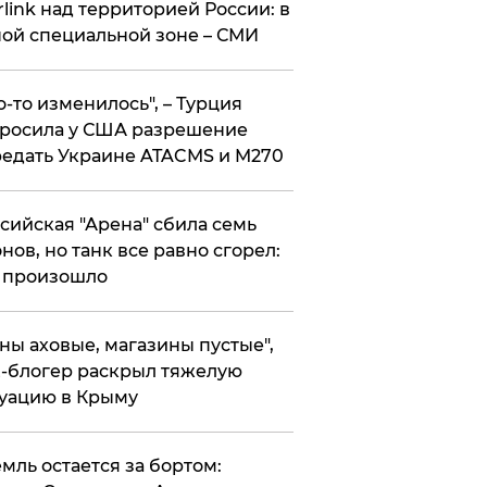
rlink над территорией России: в
ой специальной зоне – СМИ
то-то изменилось", – Турция
росила у США разрешение
едать Украине ATACMS и M270
ссийская "Арена" сбила семь
нов, но танк все равно сгорел:
 произошло
ены аховые, магазины пустые",
-блогер раскрыл тяжелую
уацию в Крыму
емль остается за бортом: