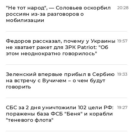
​"Не тот народ", — Соловьев оскорбил
20:28
россиян из-за разговоров о
мобилизации
Федоров рассказал, почему у Украины
19:57
не хватает ракет для ЗРК Patriot: "Об
этом неоднократно говорилось"
Зеленский впервые прибыл в Сербию
19:33
на встречу с Вучичем – о чем будут
говорить
СБС за 2 дня уничтожили 102 цели РФ:
19:27
поражены база ФСБ "Беня" и корабли
"теневого флота"