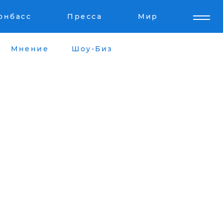
онбасс
Пресса
Мир
Мнение
Шоу-Биз