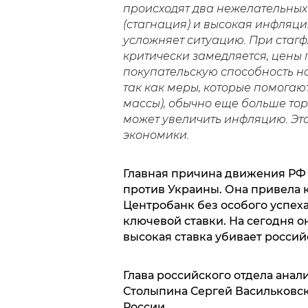
происходят два нежелательных 
(стагнация) и высокая инфляци
усложняет ситуацию. При стаг
критически замедляется, цены 
покупательскую способность на
так как меры, которые помога
массы), обычно еще больше тор
может увеличить инфляцию. Это
экономики.
Главная причина движения РФ 
против Украины. Она привела 
Центробанк без особого успех
ключевой ставки. На сегодня он
высокая ставка убивает россий
Глава российского отдела анал
Столыпина Сергей Васильковск
России.