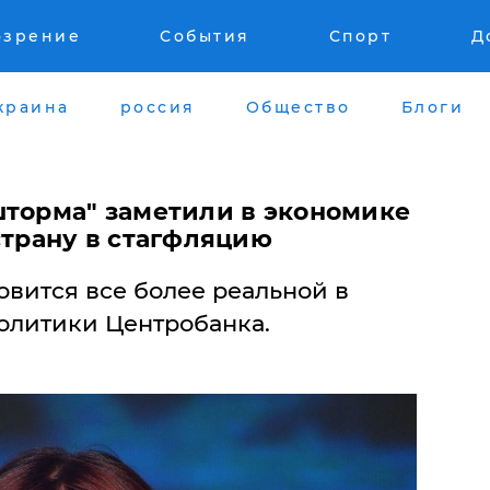
озрение
События
Спорт
Д
краина
россия
Общество
Блоги
шторма" заметили в экономике
страну в стагфляцию
овится все более реальной в
политики Центробанка.