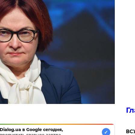
Гл
Dialog.ua в Google сегодня,
ВСУ
✓