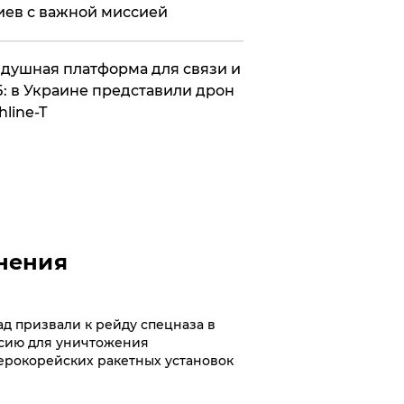
иев с важной миссией
душная платформа для связи и
: в Украине представили дрон
hline-T
нения
ад призвали к рейду спецназа в
сию для уничтожения
ерокорейских ракетных установок