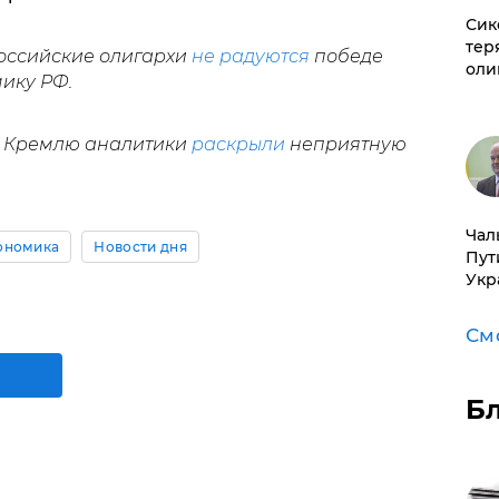
Сик
тер
российские олигархи
не радуются
победе
оли
ику РФ.
 к Кремлю аналитики
раскрыли
неприятную
Чал
ономика
Новости дня
Пут
Укр
См
Б