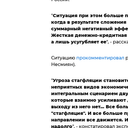
"
Ситуация при этом больше п
когда в результате сложения
суммарный негативный эффек
Жесткая денежно-кредитная 
а лишь усугубляет ее
", - расс
Ситуацию
прокомментировал
р
Несмиян).
"
Угроза стагфляции становитс
неприятных видов экономичес
интегральным сценарием дву
которые взаимно усиливают д
выходу из него нет… Все боль
"стагфляция". И все больше п
направлении все движется. И 
надолго
", - констатировал эксп