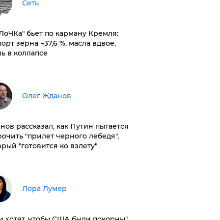
Сеть
оЛоЧКа" бьет по карману Кремля:
орт зерна −37,6 %, масла вдвое,
ль в коллапсе
Олег Жданов
нов рассказал, как Путин пытается
рочить "прилет черного лебедя",
орый "готовится ко взлету"
​Лора Лумер
и хотят, чтобы США были покорны",