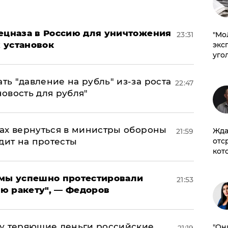
пецназа в Россию для уничтожения
​"М
23:31
 установок
эксп
уго
ь "давление на рубль" из-за роста
22:47
новость для рубля"
ах вернуться в министры обороны
Жда
21:59
отс
дит на протесты
кот
я мы успешно протестировали
21:53
ю ракету", — Федоров
му теряющие деньги российские
"Он