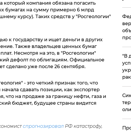
за который компания обязана погасить
ых бумагах на сумму примерно 6 млрд
шнему курсу). Таких средств у "Росгеологии"
Фед
вер
объ
про
ю к государству и ищет деньги в других
жение. Также владельцев ценных бумаг
лат. Несмотря на это, в "Росгеологии"
​"В
кий дефолт по облигациям. Официальное
усп
ет сделано уже после 26 сентября.
укр
рак
еология" - это четкий признак того, что
начала сдавать позиции, как экспортер
Сик
, что на продаже за границу нефти, газа и
тер
ский бюджет, будущее страны видится
оли
экономист
спрогнозировал
РФ катастрофу,
​Пр