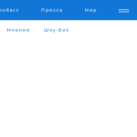
онбасс
Пресса
Мир
Мнение
Шоу-Биз