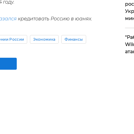
 году.
рос
Укр
ми
азался
кредитовать Россию в юанях.
"Ра
ении России
Экономика
Финансы
Wil
ата