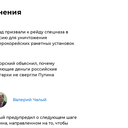
нения
ад призвали к рейду спецназа в
сию для уничтожения
ерокорейских ракетных установок
орский объяснил, почему
яющие деньги российские
гархи не свергли Путина
Валерий Чалый
ый предупредил о следующем шаге
ина, направленном на то, чтобы