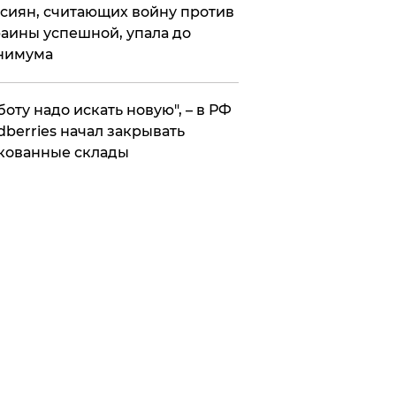
сиян, считающих войну против
аины успешной, упала до
нимума
боту надо искать новую", – в РФ
dberries начал закрывать
кованные склады