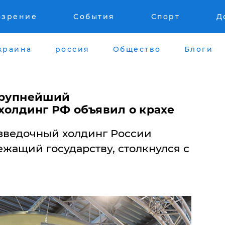
озрение
События
Спорт
Д
краина
россия
Общество
Блоги
крупнейший
холдинг РФ объявил о крахе
зведочный холдинг России
ежащий государству, столкнулся с