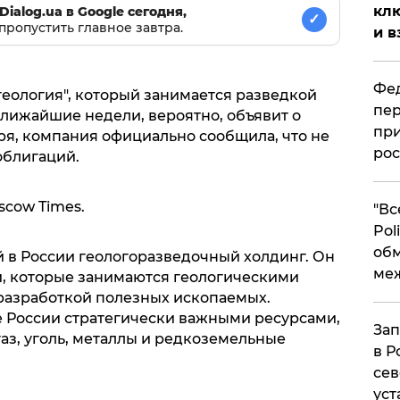
клю
Dialog.ua в Google сегодня,
✓
пропустить главное завтра.
и в
Фед
геология", который занимается разведкой
пер
ближайшие недели, вероятно, объявит о
при
бря, компания официально сообщила, что не
рос
облигаций.
scow Times.
​"В
Pol
об
й в России геологоразведочный холдинг. Он
ме
, которые занимаются геологическими
разработкой полезных ископаемых.
е России стратегически важными ресурсами,
Зап
аз, уголь, металлы и редкоземельные
в Р
сев
уст