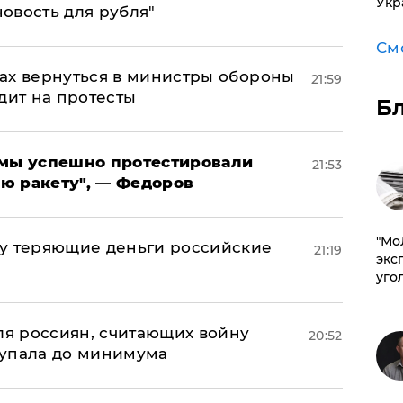
Укр
новость для рубля"
См
ах вернуться в министры обороны
21:59
дит на протесты
Б
я мы успешно протестировали
21:53
ю ракету", — Федоров
​"М
му теряющие деньги российские
21:19
эксп
а
уго
оля россиян, считающих войну
20:52
 упала до минимума