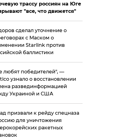
чевую трассу россиян на Юге
зрывают "все, что движется"
оров сделал уточнение о
еговорах с Маском о
менении Starlink против
сийской баллистики
се любят победителей", —
itico узнало о восстановлении
мена развединформацией
жду Украиной и США
ад призвали к рейду спецназа
оссию для уничтожения
ерокорейских ракетных
ановок