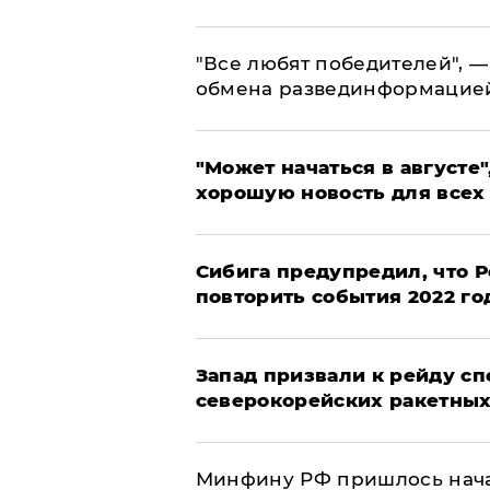
​"Все любят победителей", —
обмена развединформацие
"Может начаться в августе",
хорошую новость для всех
Сибига предупредил, что Р
повторить события 2022 го
Запад призвали к рейду с
северокорейских ракетных
Минфину РФ пришлось начат