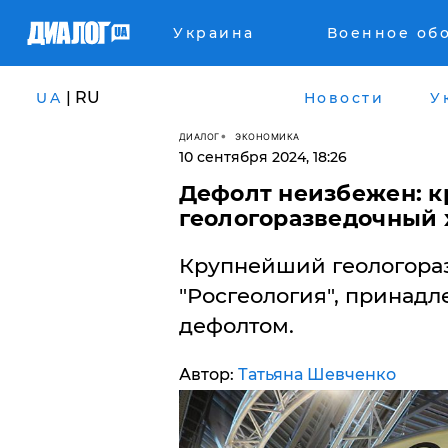
Украина
Военное об
| RU
UA
Новости
У
ДИАЛОГ
ЭКОНОМИКА
10 сентября 2024, 18:26
​Дефолт неизбежен: 
геологоразведочный 
Крупнейший геологора
"Росгеология", принадл
дефолтом.
Автор:
Татьяна Шевченко