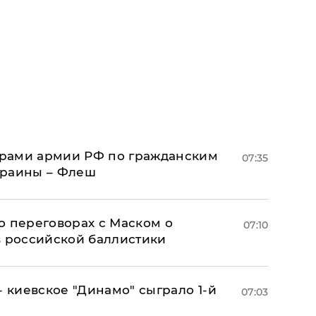
рами армии РФ по гражданским
07:35
краины – Флеш
о переговорах с Маском о
07:10
в российской баллистики
- киевское "Динамо" сыграло 1-й
07:03