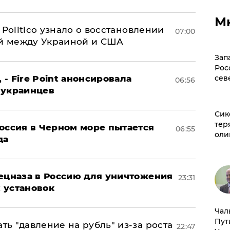
М
 Politico узнало о восстановлении
07:00
й между Украиной и США
Зап
Рос
 - Fire Point анонсировала
сев
06:56
 украинцев
Сик
тер
оссия в Черном море пытается
06:55
оли
да
пецназа в Россию для уничтожения
23:31
 установок
Чал
Пут
ь "давление на рубль" из-за роста
22:47