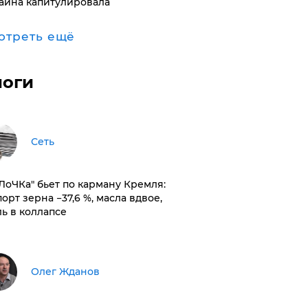
аина капитулировала
отреть ещё
логи
Сеть
оЛоЧКа" бьет по карману Кремля:
орт зерна −37,6 %, масла вдвое,
ль в коллапсе
Олег Жданов