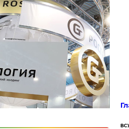
Гл
ВСУ