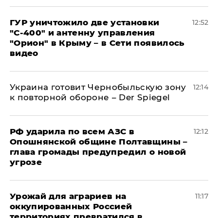
ГУР уничтожило две установки
12:52
"С‑400" и антенну управления
"Орион" в Крыму – в Сети появилось
видео
Украина готовит Чернобыльскую зону
12:14
к повторной обороне – Der Spiegel
РФ ударила по всем АЗС в
12:12
Опошнянской общине Полтавщины –
глава громады предупредил о новой
угрозе
Урожай для аграриев на
11:17
оккупированных Россией
территориях превратился в