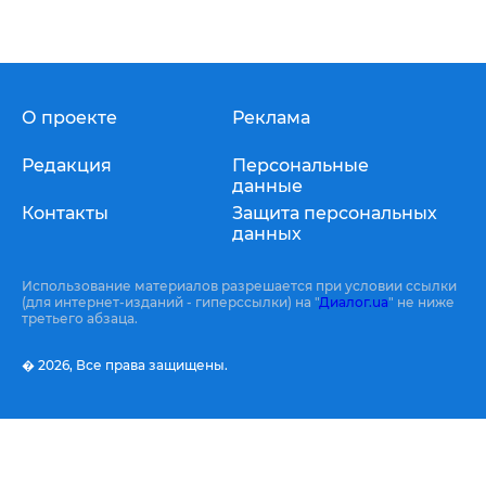
О проекте
Реклама
Редакция
Персональные
данные
Контакты
Защита персональных
данных
Использование материалов разрешается при условии ссылки
(для интернет-изданий - гиперссылки) на "
Диалог.ua
" не ниже
третьего абзаца.
� 2026,
Все права защищены.