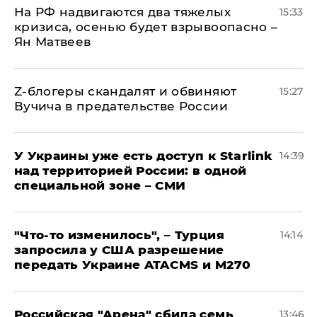
На РФ надвигаются два тяжелых
15:33
кризиса, осенью будет взрывоопасно –
Ян Матвеев
Z-блогеры скандалят и обвиняют
15:27
Вучича в предательстве России
У Украины уже есть доступ к Starlink
14:39
над территорией России: в одной
специальной зоне – СМИ
​"Что-то изменилось", – Турция
14:14
запросила у США разрешение
передать Украине ATACMS и M270
​Российская "Арена" сбила семь
13:46