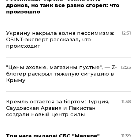
дронов, но танк все равно сгорел: что
произошло
​Украину накрыла волна пессимизма:
12:51
OSINT-эксперт рассказал, что
происходит
​"Цены аховые, магазины пустые", — Z-
12:25
блогер раскрыл тяжелую ситуацию в
Крыму
​Кремль остается за бортом: Турция,
11:58
Саудовская Аравия и Пакистан
создали новый центр силы
Три часа пылала: СБС "Мадяра"
11:39