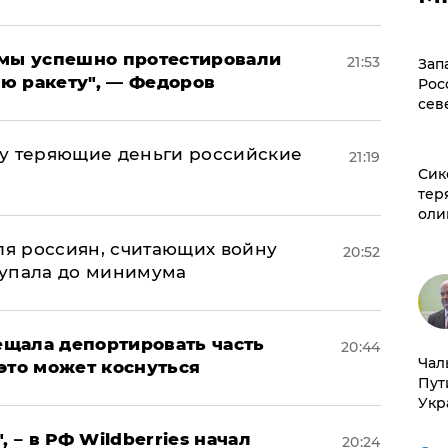
я мы успешно протестировали
21:53
Зап
ю ракету", — Федоров
Рос
сев
му теряющие деньги российские
21:19
Сик
а
тер
оли
оля россиян, считающих войну
20:52
 упала до минимума
щала депортировать часть
20:44
Чал
это может коснуться
Пут
Укр
, – в РФ Wildberries начал
20:24