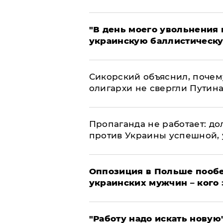
​"В день моего увольнени
украинскую баллистическу
Сикорский объяснил, поче
олигархи не свергли Путин
​Пропаганда не работает: д
против Украины успешной,
Оппозиция в Польше пообе
украинских мужчин – кого 
"Работу надо искать новую"