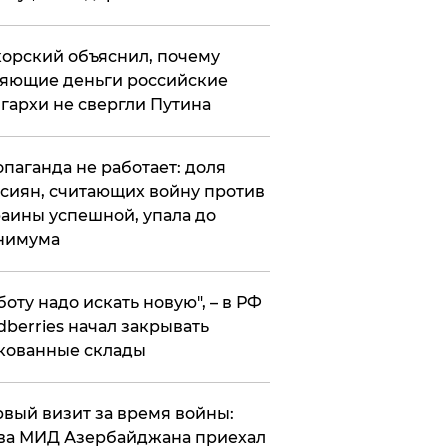
орский объяснил, почему
яющие деньги российские
гархи не свергли Путина
опаганда не работает: доля
сиян, считающих войну против
аины успешной, упала до
нимума
боту надо искать новую", – в РФ
dberries начал закрывать
кованные склады
вый визит за время войны:
ва МИД Азербайджана приехал