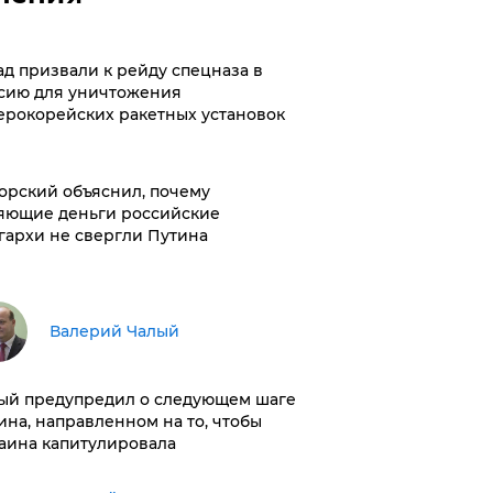
ад призвали к рейду спецназа в
сию для уничтожения
ерокорейских ракетных установок
орский объяснил, почему
яющие деньги российские
гархи не свергли Путина
Валерий Чалый
ый предупредил о следующем шаге
ина, направленном на то, чтобы
аина капитулировала