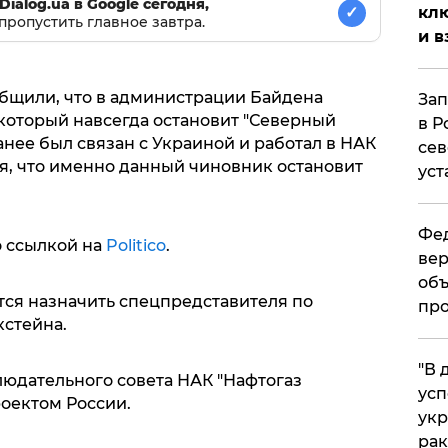
Dialog.ua в Google сегодня,
клю
✓
пропустить главное завтра.
и в
общили, что в администрации Байдена
Зап
 который навсегда остановит "Северный
в Р
 ранее был связан с Украиной и работал в НАК
сев
ся, что именно данный чиновник остановит
уст
Фед
о ссылкой на
Politico
.
вер
объ
тся назначить спецпредставителя по
про
кстейна.
​"В
юдательного совета НАК "Нафтогаз
усп
роектом России.
укр
рак