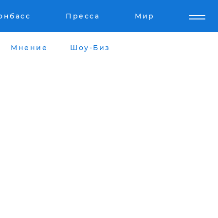
онбасс
Пресса
Мир
Мнение
Шоу-Биз