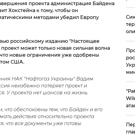
завершения проекта администрация Байдена
ит Хокстейна к тому, чтобы он
Сик
атическими методами убедил Европу
тер
оли
рвью российскому изданию "Настоящее
ь проект может только новая сильная волна
​Пр
, что новые ограничения уже одобрены
рос
атом США.
Укр
ми
ления НАК "Нафтогаз Украины" Вадим
ссия неизбежно потеряет проект и
"Ра
ся. У проекта нет шансов на жизнь.
Wil
ата
 что обеспокоены тем, что Байден и его
ать действия относительно проекта
ся, что все документы уже готовы.
Пер
гла