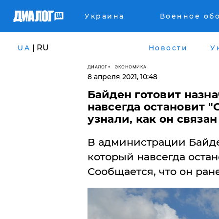
Украина
Военное об
| RU
UA
Новости
У
ДИАЛОГ
ЭКОНОМИКА
8 апреля 2021, 10:48
Байден готовит назн
навсегда остановит "
узнали, как он связа
В администрации Байден
который навсегда остано
Сообщается, что он ран