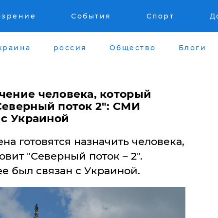
озрение
События
Спорт
Д
краина
россия
Общество
Блоги
ачение человека, который
Северный поток 2": СМИ
н с Украиной
а готовятся назначить человека,
вит "Северный поток – 2".
ее был связан с Украиной.