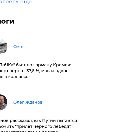
отреть ещё
логи
Сеть
оЛоЧКа" бьет по карману Кремля:
орт зерна −37,6 %, масла вдвое,
ль в коллапсе
Олег Жданов
нов рассказал, как Путин пытается
рочить "прилет черного лебедя",