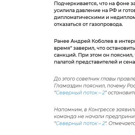
Подчеркивается, что на фоне 
усилила давление на РФ и готов
дипломатическими и недиплом
отказаться от газопровода.
Ранее Андрей Коболев в инте
время" заверил, что остановит
санкций. При этом он пояснил
палатой представителей и сен
До этого советник главы прав
Гламаздин пояснил, почему Ро
"
Северный поток – 2
" остановит
Напомним, в Конгрессе заявили,
команда не начали предприним
"
Северный поток – 2
". Отмечает