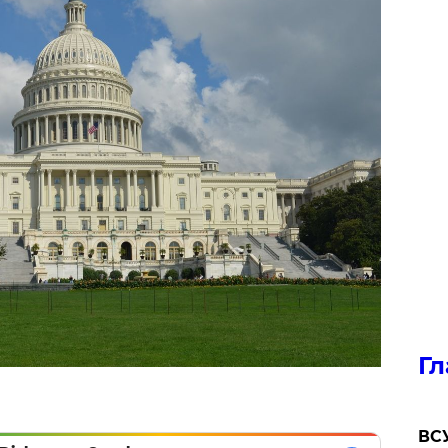
Гл
ВСУ