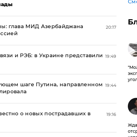
См
лады
Б
ны: глава МИД Азербайджана
20:17
иссией
вязи и РЭБ: в Украине представили
19:49
​"М
эксп
уго
ующем шаге Путина, направленном
19:44
улировала
известно о новых пострадавших в
19:16
Жда
отс