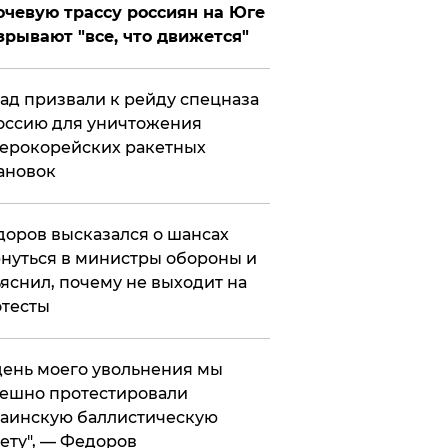
чевую трассу россиян на Юге
зрывают "все, что движется"
ад призвали к рейду спецназа
оссию для уничтожения
ерокорейских ракетных
ановок
оров высказался о шансах
нуться в министры обороны и
яснил, почему не выходит на
тесты
 день моего увольнения мы
ешно протестировали
аинскую баллистическую
ету", — Федоров