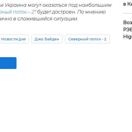
в К
 и Украина могут оказаться под наибольшим
ный поток – 2
" будет достроен. По мнению
итично в сложившийся ситуации.
Воз
РЭБ
Hig
Новости дня
Джо Байден
Северный поток - 2