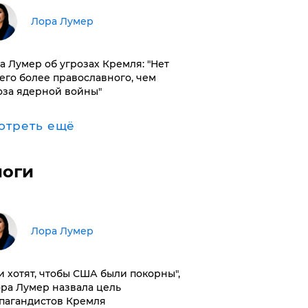
​Лора Лумер
а Лумер об угрозах Кремля: "Нет
его более православного, чем
оза ядерной войны"
отреть ещё
логи
​Лора Лумер
и хотят, чтобы США были покорны",
ора Лумер назвала цель
пагандистов Кремля