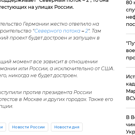
поддерживает "Северный поток – 2", то она
80 
естующих на улицах России.
спу
неф
ительство Германии жестко ответило на
пос
роительство "
Северного потока
–
2
". Там
кий проект будет достроен и запущен в
​"П
вое
про
ящий момент все зависит в отношении
мании или России, а исключительно от США.
его, никогда не будет достроен.
​Ис
кад
Мар
ступили против президента России
ВС
естов в Москве и других городах. Также его
пции.
В В
чин
ии
Новости России
Новости дня
Укр