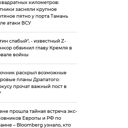
квадратных километров:
тники засняли крупное
тяное пятно у порта Тамань
ле атаки ВСУ
утин слабый", - известный Z-
нкор обвинил главу Кремля в
вале войны
точник раскрыл возможные
ровые планы Драпатого:
кусу прочат важный пост в
У
ене прошла тайная встреча экс-
овников Европы и РФ по
аине – Bloomberg узнало, кто