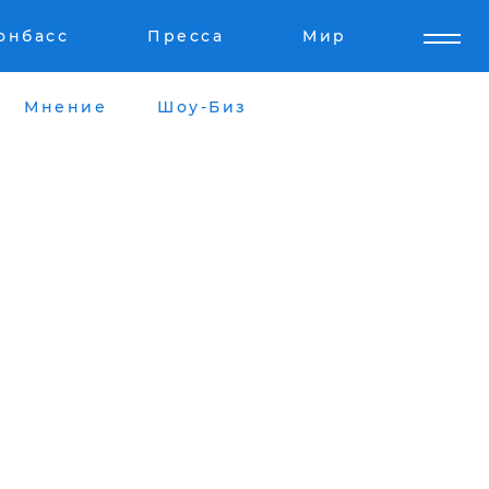
онбасс
Пресса
Мир
Мнение
Шоу-Биз