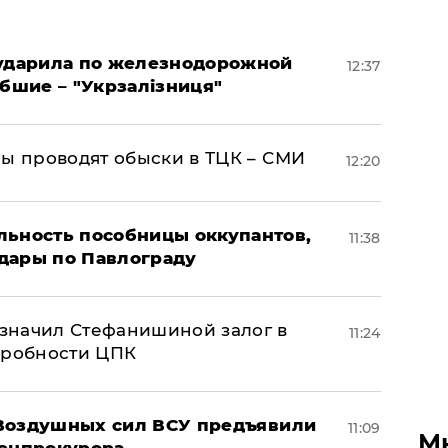
 ударила по железнодорожной
12:37
ибшие – "Укрзалізниця"
ны проводят обыски в ТЦК – СМИ
12:20
льность пособницы оккупантов,
11:38
дары по Павлограду
значил Стефанишиной залог в
11:24
дробности ЦПК
 Воздушных сил ВСУ предъявили
11:09
М
Генпрокурора