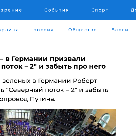
озрение
События
Спорт
Д
краина
россия
Общество
Блоги
 – в Германии призвали
поток – 2" и забыть про него
 зеленых в Германии Роберт
ь "Северный поток – 2" и забыть
азопровод Путина.