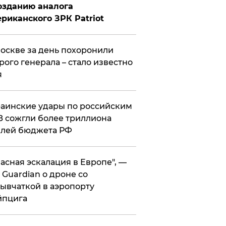
озданию аналога
риканского ЗРК Patriot
оскве за день похоронили
рого генерала – стало известно
я
аинские удары по российским
 сожгли более триллиона
блей бюджета РФ
асная эскалация в Европе", —
 Guardian о дроне со
ывчаткой в аэропорту
йпцига