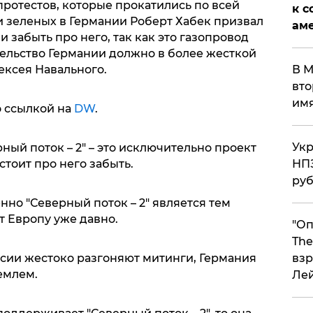
 протестов, которые прокатились по всей
к с
и зеленых в Германии Роберт Хабек призвал
аме
и забыть про него, так как это газопровод
тельство Германии должно в более жесткой
ексея Навального.
В М
вто
им
о ссылкой на
DW
.
Укр
ный поток – 2" – это исключительно проект
тоит про него забыть.
НПЗ
ру
но "Северный поток – 2" является тем
т Европу уже давно.
"Оп
The
ссии жестоко разгоняют митинги, Германия
взр
емлем.
Ле