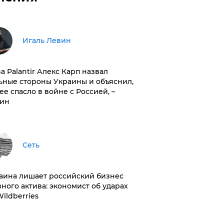
Игаль Левин
ва Palantir Алекс Карп назвал
ьные стороны Украины и объяснил,
 ее спасло в войне с Россией, –
ин
Сеть
раина лишает российский бизнес
вного актива: экономист об ударах
Wildberries