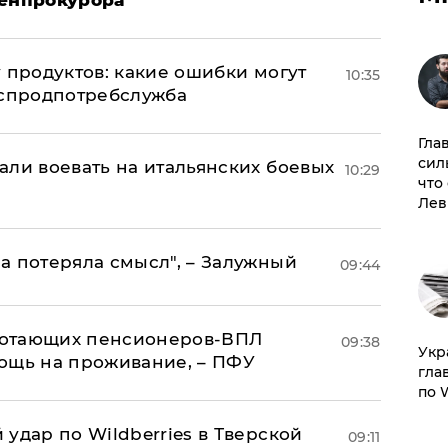
 продуктов: какие ошибки могут
10:35
оспродпотребслужба
Гла
сил
али воевать на итальянских боевых
10:29
что
Лев
а потеряла смысл", – Залужный
09:44
аботающих пенсионеров-ВПЛ
09:38
​Ук
ощь на проживание, – ПФУ
гла
по 
удар по Wildberries в Тверской
09:11