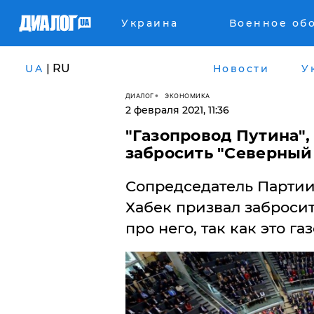
Украина
Военное об
| RU
UA
Новости
У
ДИАЛОГ
ЭКОНОМИКА
2 февраля 2021, 11:36
"Газопровод Путина",
забросить "Северный 
Сопредседатель Партии
Хабек призвал забросит
про него, так как это г