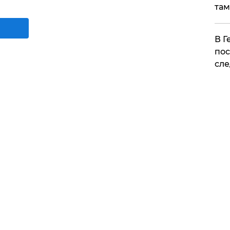
там
​В 
пос
сле