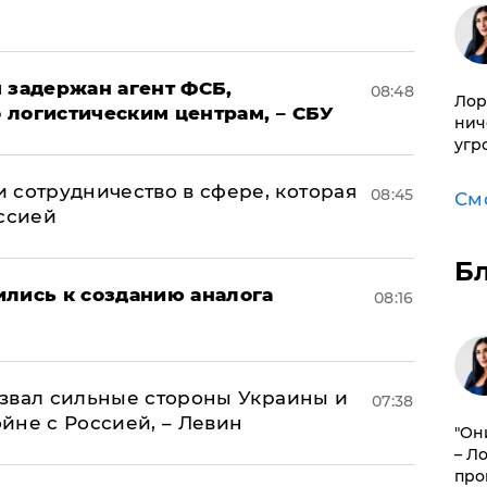
 задержан агент ФСБ,
08:48
Лор
 логистическим центрам, – СБУ
нич
угр
 сотрудничество в сфере, которая
08:45
См
оссией
Б
ились к созданию аналога
08:16
назвал сильные стороны Украины и
07:38
ойне с Россией, – Левин
"Он
– Л
про