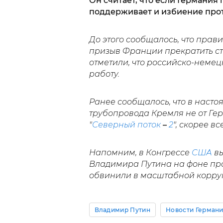
Он считает, что если Германия 
поддерживает и избиение прот
До этого сообщалось, что прав
призыв Франции прекратить ст
отметили, что российско-немец
работу.
Ранее сообщалось, что в насто
трубопровода Кремля не от Гер
"
Северный поток
–
2
", скорее вс
Напомним, в Конгрессе
США
вы
Владимира Путина на фоне прот
обвинили в масштабной корру
Владимир Путин
Новости Герман